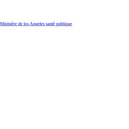
Ministère de los Angeles santé publique