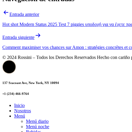
Entrada anterior
Hot shot Modern Status 2025 Test 7 piggies υποδοχή για να έχετε πρ
Entrada siguiente
Comment maximiser vos chances sur Amon : stratégies concrètes et co
© 2024 Rossini – Todos los Derechos Reservados Hecho con cariño
137 Seacoast Ave, New York, NY 10094
+1 (234) 466-9764
Inicio
Nosotros
Menú
Menú diario
Menú noche
Bebidas