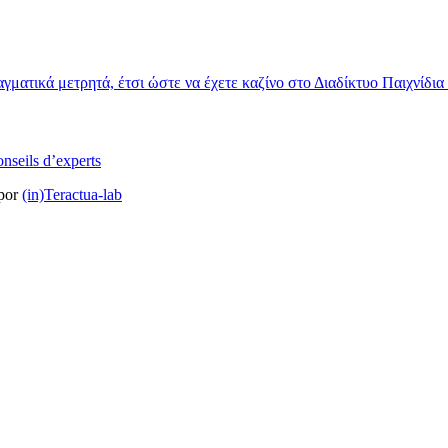
αγματικά μετρητά, έτσι ώστε να έχετε καζίνο στο Διαδίκτυο Παιχνίδια 
nseils d’experts
 por
(in)Teractua-lab