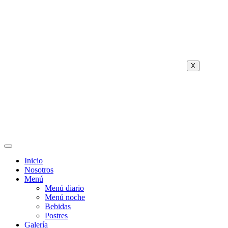
X
Inicio
Nosotros
Menú
Menú diario
Menú noche
Bebidas
Postres
Galería