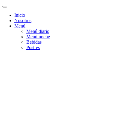
Inicio
Nosotros
Menú
Menú diario
Menú noche
Bebidas
Postres