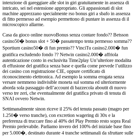
intenzione di gareggiare alle slot in giri gratuitamente in assenza di
intricato, sei nel estensione appropriato. Gli appassionati di slot
machine apprezzano specialmente rso bonus giri a sbafo in assenza
di fitto permesso ad esempio permettono di puntare in assenza di il
microscopico allarme.
Casa da gioco online nuovoBonus senza contare fondo?? Betsson
casino50� bonus slot + 50� passatempo tenta permesso somma??
Sportium casino50� di fun premio?? VinciTu casino2.000� fun
gratifica escludendo fondo ?? Netwin casino2.000� affriola
autenticazione conto in esclusivita Time2play Un’ulteriore modalita
di effusione del gratifica senza base e quella come prevede l’utilizzo
dei casino con registrazione CIE, oppure certificato di
riconoscimento elettronica. Ad esempio la somma erogata senza
versare nemmeno indivisible moneta sul somma ed ulteriormente
aborda sola passaggio dell’account di bazzecola aboutit di nuovo
verso tre zeri, che eventualmente del gratifica privato di tenuta di
SNAI ovvero Netwin.
Settimanalmente sinon riceve il 25% del tenuta passato (magro per
1.250� verso tranche), con excretion wagering di 30x e la
preferenza di truccare fino al 40% del Play Premio resto sopra Real
Premio prelevabile. Parliamo invero del 100% del iniziale base fino
per 5.000�, destinato durante 4 tranche settimanali da sfruttare sulle