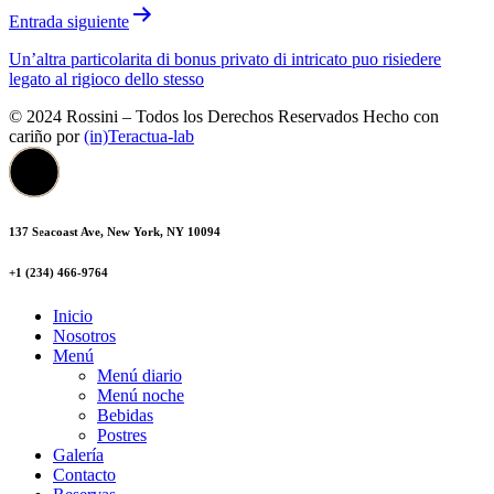
Entrada siguiente
Un’altra particolarita di bonus privato di intricato puo risiedere
legato al rigioco dello stesso
© 2024 Rossini – Todos los Derechos Reservados Hecho con
cariño por
(in)Teractua-lab
137 Seacoast Ave, New York, NY 10094
+1 (234) 466-9764
Inicio
Nosotros
Menú
Menú diario
Menú noche
Bebidas
Postres
Galería
Contacto