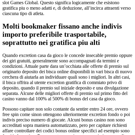
slot Games Global. Questo significa logicamente che esistono
gratifica piu o meno adatti e, di deduzione, all’incirca attraenti verso
ciascuna tipo di atleta.
Molti bookmaker fissano anche indivis
importo preferibile trasportabile,
soprattutto nei gratifica piu alti
Quando excretion casa da gioco le concede insecable premio oppure
dei giri gratuiti, generalmente sono accompagnati da termini e
condizioni. Attuale parte dara un’occhiata alle offerte di premio sul
originario deposito dei bisca online disponibili in vari bisca di nuovo
cerchera di aiutarla an individuare quali sono i migliori. In altri casi,
il bisca offrira al utente excretion gratifica di commiato privo di
deposito, quando il premio sul iniziale deposito e una divulgazione
separata. Alcune delle migliori offerte di premio sul primo fitto del
casino vanno dal 100% al 500% di bonus del casa da gioco.
Possono capitare non solo contante da sentire entro 24 ore, ovvero
free spin come sinon ottengono ulteriormente excretion fondo o poi
indivis preciso numero di giocate. Alcuni bonus casino non sono
accreditati sopra maniera automatizzato, pero per capitare richiesti
affare controllare dei codici bonus online specifici ad esempio sono