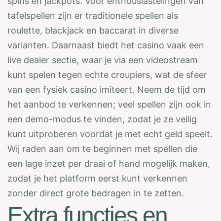
spins en jackpots. Voor enthousiastelingen van
tafelspellen zijn er traditionele spellen als
roulette, blackjack en baccarat in diverse
varianten. Daarnaast biedt het casino vaak een
live dealer sectie, waar je via een videostream
kunt spelen tegen echte croupiers, wat de sfeer
van een fysiek casino imiteert. Neem de tijd om
het aanbod te verkennen; veel spellen zijn ook in
een demo-modus te vinden, zodat je ze veilig
kunt uitproberen voordat je met echt geld speelt.
Wij raden aan om te beginnen met spellen die
een lage inzet per draai of hand mogelijk maken,
zodat je het platform eerst kunt verkennen
zonder direct grote bedragen in te zetten.
Extra functies en