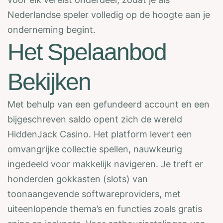
Nederlandse speler volledig op de hoogte aan je
onderneming begint.
Het Spelaanbod
Bekijken
Met behulp van een gefundeerd account en een
bijgeschreven saldo opent zich de wereld
HiddenJack Casino. Het platform levert een
omvangrijke collectie spellen, nauwkeurig
ingedeeld voor makkelijk navigeren. Je treft er
honderden gokkasten (slots) van
toonaangevende softwareproviders, met
uiteenlopende thema’s en functies zoals gratis