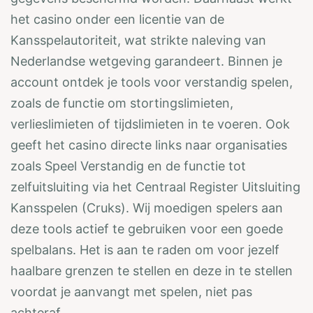
het casino onder een licentie van de
Kansspelautoriteit, wat strikte naleving van
Nederlandse wetgeving garandeert. Binnen je
account ontdek je tools voor verstandig spelen,
zoals de functie om stortingslimieten,
verlieslimieten of tijdslimieten in te voeren. Ook
geeft het casino directe links naar organisaties
zoals Speel Verstandig en de functie tot
zelfuitsluiting via het Centraal Register Uitsluiting
Kansspelen (Cruks). Wij moedigen spelers aan
deze tools actief te gebruiken voor een goede
spelbalans. Het is aan te raden om voor jezelf
haalbare grenzen te stellen en deze in te stellen
voordat je aanvangt met spelen, niet pas
achteraf.