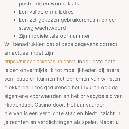
postcode en woonplaats
Een valide e-mailadres
Een zelfgekozen gebruikersnaam en een
stevig wachtwoord
Zijn mobiele telefoonnummer
Wij benadrukken dat al deze gegevens correct
en actueel moet zijn
. Incorrecte data
https://hiddenjackscasino.com/
leiden onvermijdelijk tot moeilijkheden bij latere
verificatie en kunnen het opnemen van winsten
blokkeren. Lees gedurende het invullen ook de
algemene voorwaarden en het privacybeleid van
HiddenJack Casino door. Het aanvaarden
hiervan is een verplichte stap en biedt inzicht in
je rechten en verplichtingen als speler. Nadat u