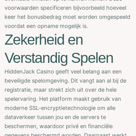
voorwaarden specificeren bijvoorbeeld hoeveel
keer het bonusbedrag moet worden omgespeeld
voordat een opname mogelijk is.
Zekerheid en
Verstandig Spelen
HiddenJack Casino geeft veel belang aan een
beveiligde spelomgeving. Dit vangt aan al bij de
registratie, maar strekt zich uit over de hele
spelervaring. Het platform maakt gebruik van
moderne SSL-encryptietechnologie om alle
dataverkeer tussen jou en de servers te
beschermen, waardoor privé en financiële
gegevens beschermd worden. Daarnaast werkt