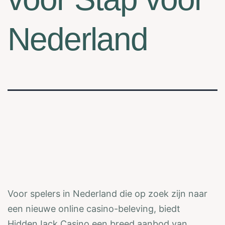
Nederland
Voor spelers in Nederland die op zoek zijn naar
een nieuwe online casino-beleving, biedt
HiddenJack Casino een breed aanbod van