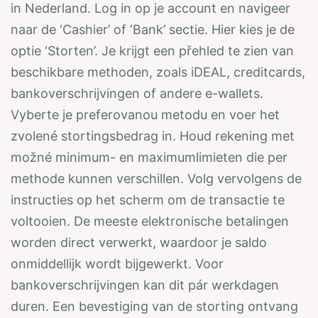
in Nederland. Log in op je account en navigeer
naar de ‘Cashier’ of ‘Bank’ sectie. Hier kies je de
optie ‘Storten’. Je krijgt een přehled te zien van
beschikbare methoden, zoals iDEAL, creditcards,
bankoverschrijvingen of andere e-wallets.
Vyberte je preferovanou metodu en voer het
zvolené stortingsbedrag in. Houd rekening met
možné minimum- en maximumlimieten die per
methode kunnen verschillen. Volg vervolgens de
instructies op het scherm om de transactie te
voltooien. De meeste elektronische betalingen
worden direct verwerkt, waardoor je saldo
onmiddellijk wordt bijgewerkt. Voor
bankoverschrijvingen kan dit pár werkdagen
duren. Een bevestiging van de storting ontvang