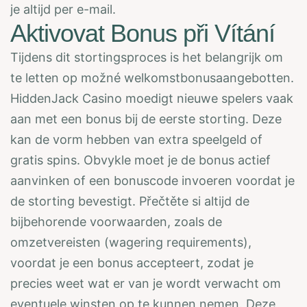
je altijd per e-mail.
Aktivovat Bonus při Vítání
Tijdens dit stortingsproces is het belangrijk om
te letten op možné welkomstbonusaangebotten.
HiddenJack Casino moedigt nieuwe spelers vaak
aan met een bonus bij de eerste storting. Deze
kan de vorm hebben van extra speelgeld of
gratis spins. Obvykle moet je de bonus actief
aanvinken of een bonuscode invoeren voordat je
de storting bevestigt. Přečtěte si altijd de
bijbehorende voorwaarden, zoals de
omzetvereisten (wagering requirements),
voordat je een bonus accepteert, zodat je
precies weet wat er van je wordt verwacht om
eventuele winsten op te kunnen nemen. Deze