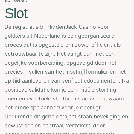
Slot
De registratie bij HiddenJack Casino voor
gokkers uit Nederland is een georganiseerd
proces dat is opgesteld om zowel efficiënt als
betrouwbaar te zijn. Het vangt aan met een
degelijke voorbereiding, opgevolgd door het
precies invullen van het inschrijfformulier en het
op tijd aanleveren van verificatiedocumenten. Na
positieve validatie kun je een initiële storting
doen en eventuele startbonus activeren, waarna
het brede spelaanbod voor je openligt.
Gedurende dit gehele traject staan beveiliging en
bewust spelen centraal, verzekerd door