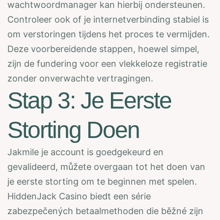
wachtwoordmanager kan hierbij ondersteunen.
Controleer ook of je internetverbinding stabiel is
om verstoringen tijdens het proces te vermijden.
Deze voorbereidende stappen, hoewel simpel,
zijn de fundering voor een vlekkeloze registratie
zonder onverwachte vertragingen.
Stap 3: Je Eerste
Storting Doen
Jakmile je account is goedgekeurd en
gevalideerd, můžete overgaan tot het doen van
je eerste storting om te beginnen met spelen.
HiddenJack Casino biedt een série
zabezpečených betaalmethoden die běžné zijn