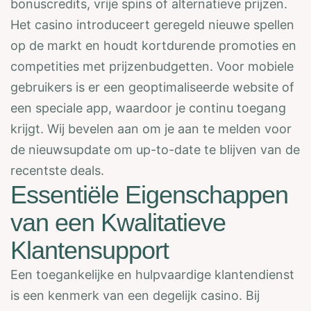
bonuscredits, vrije spins of alternatieve prijzen.
Het casino introduceert geregeld nieuwe spellen
op de markt en houdt kortdurende promoties en
competities met prijzenbudgetten. Voor mobiele
gebruikers is er een geoptimaliseerde website of
een speciale app, waardoor je continu toegang
krijgt. Wij bevelen aan om je aan te melden voor
de nieuwsupdate om up-to-date te blijven van de
recentste deals.
Essentiële Eigenschappen
van een Kwalitatieve
Klantensupport
Een toegankelijke en hulpvaardige klantendienst
is een kenmerk van een degelijk casino. Bij