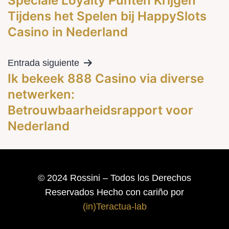
Speciale Loyalty Punten Krijgen
Tijdens het Spelen bij HappySlots
Casino in Nederland
Entrada siguiente
Ik bekeek 888 Casino via diverse
netwerken:
Betrouwbaarheidsrapport voor
Nederland
© 2024 Rossini – Todos los Derechos
Reservados Hecho con cariño por
(in)Teractua-lab