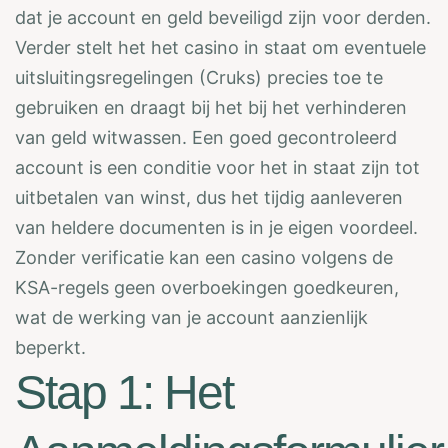
dat je account en geld beveiligd zijn voor derden.
Verder stelt het het casino in staat om eventuele
uitsluitingsregelingen (Cruks) precies toe te
gebruiken en draagt bij het bij het verhinderen
van geld witwassen. Een goed gecontroleerd
account is een conditie voor het in staat zijn tot
uitbetalen van winst, dus het tijdig aanleveren
van heldere documenten is in je eigen voordeel.
Zonder verificatie kan een casino volgens de
KSA-regels geen overboekingen goedkeuren,
wat de werking van je account aanzienlijk
beperkt.
Stap 1: Het