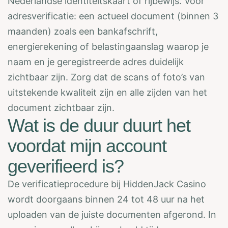
Nederlandse identiteitskaart of rijbewijs. Voor
adresverificatie: een actueel document (binnen 3
maanden) zoals een bankafschrift,
energierekening of belastingaanslag waarop je
naam en je geregistreerde adres duidelijk
zichtbaar zijn. Zorg dat de scans of foto’s van
uitstekende kwaliteit zijn en alle zijden van het
document zichtbaar zijn.
Wat is de duur duurt het
voordat mijn account
geverifieerd is?
De verificatieprocedure bij HiddenJack Casino
wordt doorgaans binnen 24 tot 48 uur na het
uploaden van de juiste documenten afgerond. In