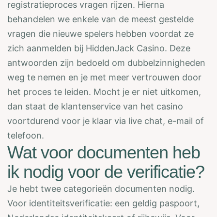
registratieproces vragen rijzen. Hierna
behandelen we enkele van de meest gestelde
vragen die nieuwe spelers hebben voordat ze
zich aanmelden bij HiddenJack Casino. Deze
antwoorden zijn bedoeld om dubbelzinnigheden
weg te nemen en je met meer vertrouwen door
het proces te leiden. Mocht je er niet uitkomen,
dan staat de klantenservice van het casino
voortdurend voor je klaar via live chat, e-mail of
telefoon.
Wat voor documenten heb
ik nodig voor de verificatie?
Je hebt twee categorieën documenten nodig.
Voor identiteitsverificatie: een geldig paspoort,