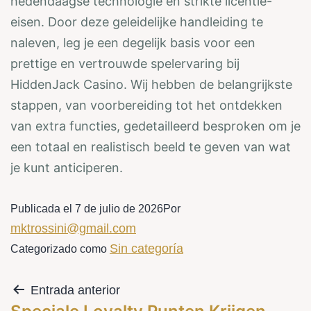
hedendaagse technologie en strikte licentie-
eisen. Door deze geleidelijke handleiding te
naleven, leg je een degelijk basis voor een
prettige en vertrouwde spelervaring bij
HiddenJack Casino. Wij hebben de belangrijkste
stappen, van voorbereiding tot het ontdekken
van extra functies, gedetailleerd besproken om je
een totaal en realistisch beeld te geven van wat
je kunt anticiperen.
Publicada el
7 de julio de 2026
Por
mktrossini@gmail.com
Sin categoría
Categorizado como
Entrada anterior