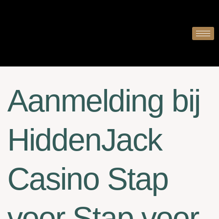
Aanmelding bij
HiddenJack
Casino Stap
voor Stap voor