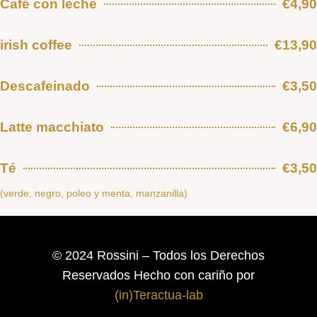
Café con leche
€4,90
irish coffee
€13,90
Descafeinado
€3,50
Latte macchiato
€6,90
Té
€3,50
(verde, negro, poleo y menta, manzanilla)
© 2024 Rossini – Todos los Derechos
Reservados Hecho con cariño por
(in)Teractua-lab