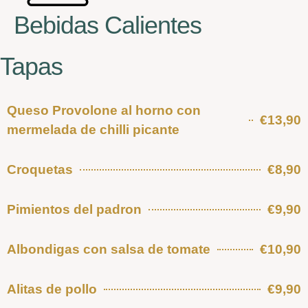
Bebidas Calientes
Tapas
Queso Provolone al horno con
€13,90
mermelada de chilli picante
Croquetas
€8,90
Pimientos del padron
€9,90
Albondigas con salsa de tomate
€10,90
Alitas de pollo
€9,90