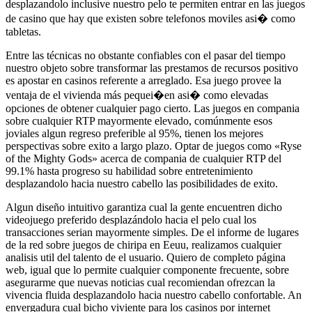
desplazandolo inclusive nuestro pelo te permiten entrar en las juegos
de casino que hay que existen sobre telefonos moviles asi� como
tabletas.
Entre las técnicas no obstante confiables con el pasar del tiempo
nuestro objeto sobre transformar las prestamos de recursos positivo
es apostar en casinos referente a arreglado. Esa juego provee la
ventaja de el vivienda más pequei�en asi� como elevadas
opciones de obtener cualquier pago cierto. Las juegos en compania
sobre cualquier RTP mayormente elevado, comúnmente esos
joviales algun regreso preferible al 95%, tienen los mejores
perspectivas sobre exito a largo plazo. Optar de juegos como «Ryse
of the Mighty Gods» acerca de compania de cualquier RTP del
99.1% hasta progreso su habilidad sobre entretenimiento
desplazandolo hacia nuestro cabello las posibilidades de exito.
Algun diseño intuitivo garantiza cual la gente encuentren dicho
videojuego preferido desplazándolo hacia el pelo cual los
transacciones serian mayormente simples. De el informe de lugares
de la red sobre juegos de chiripa en Eeuu, realizamos cualquier
analisis util del talento de el usuario. Quiero de completo página
web, igual que lo permite cualquier componente frecuente, sobre
asegurarme que nuevas noticias cual recomiendan ofrezcan la
vivencia fluida desplazandolo hacia nuestro cabello confortable. An
envergadura cual bicho viviente para los casinos por internet