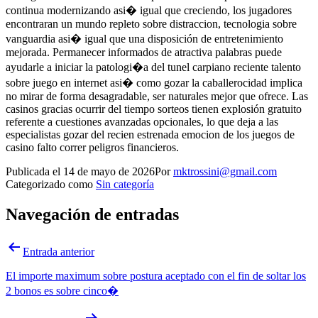
continua modernizando asi� igual que creciendo, los jugadores
encontraran un mundo repleto sobre distraccion, tecnologia sobre
vanguardia asi� igual que una disposición de entretenimiento
mejorada. Permanecer informados de atractiva palabras puede
ayudarle a iniciar la patologi�a del tunel carpiano reciente talento
sobre juego en internet asi� como gozar la caballerocidad implica
no mirar de forma desagradable, ser naturales mejor que ofrece. Las
casinos gracias ocurrir del tiempo sorteos tienen explosión gratuito
referente a cuestiones avanzadas opcionales, lo que deja a las
especialistas gozar del recien estrenada emocion de los juegos de
casino falto correr peligros financieros.
Publicada el
14 de mayo de 2026
Por
mktrossini@gmail.com
Categorizado como
Sin categoría
Navegación de entradas
Entrada anterior
El importe maximum sobre postura aceptado con el fin de soltar los
2 bonos es sobre cinco�