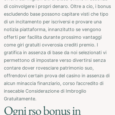
di coinvolgere i propri denaro. Oltre a cio, i bonus
escludendo base possono capitare visti che tipo
di un incitamento per iscriversi e provare una
notizia piattaforma, innanzitutto se vengono
offerti per facilita durante prossimo vantaggi
come giri gratuiti ovverosia crediti premio. I
gratifica in assenza di base da noi selezionati vi
permettono di impostare verso divertirsi senza
contare dover rovesciare patrimonio suo,
offrendovi certain prova del casino in assenza di
alcun minaccia finanziario, corso l’accredito di
insecable Considerazione di Imbroglio
Gratuitamente.
Ogni rso bonus in