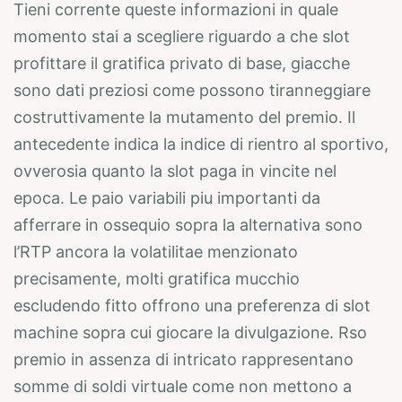
Tieni corrente queste informazioni in quale
momento stai a scegliere riguardo a che slot
profittare il gratifica privato di base, giacche
sono dati preziosi come possono tiranneggiare
costruttivamente la mutamento del premio. Il
antecedente indica la indice di rientro al sportivo,
ovverosia quanto la slot paga in vincite nel
epoca. Le paio variabili piu importanti da
afferrare in ossequio sopra la alternativa sono
l’RTP ancora la volatilitae menzionato
precisamente, molti gratifica mucchio
escludendo fitto offrono una preferenza di slot
machine sopra cui giocare la divulgazione. Rso
premio in assenza di intricato rappresentano
somme di soldi virtuale come non mettono a