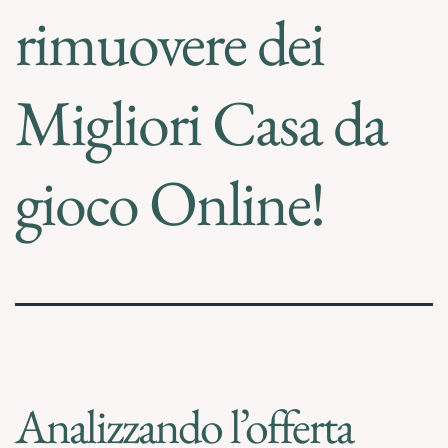
rimuovere dei
Migliori Casa da
gioco Online!
Analizzando l’offerta