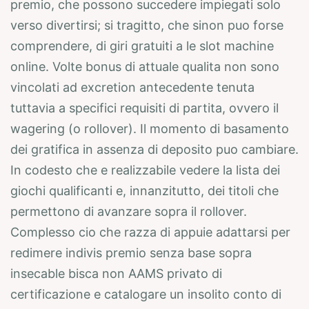
premio, che possono succedere impiegati solo
verso divertirsi; si tragitto, che sinon puo forse
comprendere, di giri gratuiti a le slot machine
online. Volte bonus di attuale qualita non sono
vincolati ad excretion antecedente tenuta
tuttavia a specifici requisiti di partita, ovvero il
wagering (o rollover). Il momento di basamento
dei gratifica in assenza di deposito puo cambiare.
In codesto che e realizzabile vedere la lista dei
giochi qualificanti e, innanzitutto, dei titoli che
permettono di avanzare sopra il rollover.
Complesso cio che razza di appuie adattarsi per
redimere indivis premio senza base sopra
insecable bisca non AAMS privato di
certificazione e catalogare un insolito conto di