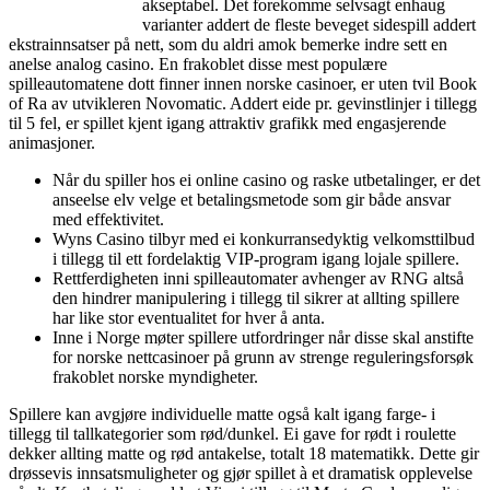
akseptabel. Det forekomme selvsagt enhaug
varianter addert de fleste beveget sidespill addert
ekstrainnsatser på nett, som du aldri amok bemerke indre sett en
anelse analog casino. En frakoblet disse mest populære
spilleautomatene dott finner innen norske casinoer, er uten tvil Book
of Ra av utvikleren Novomatic. Addert eide pr. gevinstlinjer i tillegg
til 5 fel, er spillet kjent igang attraktiv grafikk med engasjerende
animasjoner.
Når du spiller hos ei online casino og raske utbetalinger, er det
anseelse elv velge et betalingsmetode som gir både ansvar
med effektivitet.
Wyns Casino tilbyr med ei konkurransedyktig velkomsttilbud
i tillegg til ett fordelaktig VIP-program igang lojale spillere.
Rettferdigheten inni spilleautomater avhenger av RNG altså
den hindrer manipulering i tillegg til sikrer at allting spillere
har like stor eventualitet for hver å anta.
Inne i Norge møter spillere utfordringer når disse skal anstifte
for norske nettcasinoer på grunn av strenge reguleringsforsøk
frakoblet norske myndigheter.
Spillere kan avgjøre individuelle matte også kalt igang farge- i
tillegg til tallkategorier som rød/dunkel. Ei gave for rødt i roulette
dekker allting matte og rød antakelse, totalt 18 matematikk. Dette gir
drøssevis innsatsmuligheter og gjør spillet à et dramatisk opplevelse