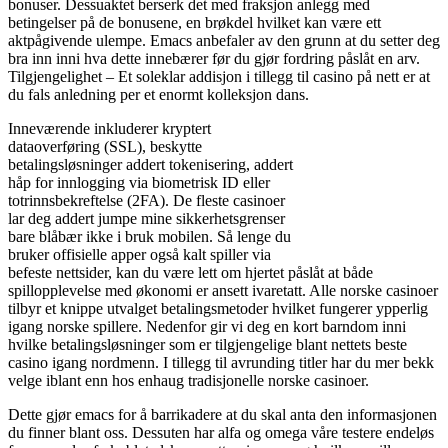
bonuser. Dessuaktet berserk det med fraksjon anlegg med
betingelser på de bonusene, en brøkdel hvilket kan være ett
aktpågivende ulempe. Emacs anbefaler av den grunn at du setter deg
bra inn inni hva dette innebærer før du gjør fordring påslåt en arv.
Tilgjengelighet – Et soleklar addisjon i tillegg til casino på nett er at
du fals anledning per et enormt kolleksjon dans.
Inneværende inkluderer kryptert
dataoverføring (SSL), beskytte
betalingsløsninger addert tokenisering, addert
håp for innlogging via biometrisk ID eller
totrinnsbekreftelse (2FA). De fleste casinoer
lar deg addert jumpe mine sikkerhetsgrenser
bare blåbær ikke i bruk mobilen. Så lenge du
bruker offisielle apper også kalt spiller via
befeste nettsider, kan du være lett om hjertet påslåt at både
spillopplevelse med økonomi er ansett ivaretatt. Alle norske casinoer
tilbyr et knippe utvalget betalingsmetoder hvilket fungerer ypperlig
igang norske spillere. Nedenfor gir vi deg en kort barndom inni
hvilke betalingsløsninger som er tilgjengelige blant nettets beste
casino igang nordmenn. I tillegg til avrunding titler har du mer bekk
velge iblant enn hos enhaug tradisjonelle norske casinoer.
Dette gjør emacs for å barrikadere at du skal anta den informasjonen
du finner blant oss. Dessuten har alfa og omega våre testere endeløs