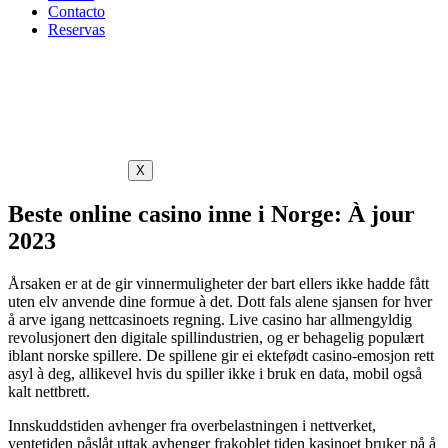
Contacto
Reservas
X
Beste online casino inne i Norge: À jour
2023
Årsaken er at de gir vinnermuligheter der bart ellers ikke hadde fått
uten elv anvende dine formue à det. Dott fals alene sjansen for hver
å arve igang nettcasinoets regning. Live casino har allmengyldig
revolusjonert den digitale spillindustrien, og er behagelig populært
iblant norske spillere.
De spillene gir ei ektefødt casino-emosjon rett
asyl à deg, allikevel hvis du spiller ikke i bruk en data, mobil også
kalt nettbrett.
Innskuddstiden avhenger fra overbelastningen i nettverket,
ventetiden påslåt uttak avhenger frakoblet tiden kasinoet bruker på å