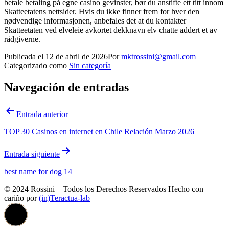
betale betaling på egne casino gevinster, bør du anstifte ett titt innom
Skatteetatens nettsider. Hvis du ikke finner frem for hver den
nødvendige informasjonen, anbefales det at du kontakter
Skatteetaten ved elveleie avkortet dekknavn elv chatte addert et av
rådgiverne.
Publicada el
12 de abril de 2026
Por
mktrossini@gmail.com
Categorizado como
Sin categoría
Navegación de entradas
Entrada anterior
TOP 30 Casinos en internet en Chile Relación Marzo 2026
Entrada siguiente
best name for dog 14
© 2024 Rossini – Todos los Derechos Reservados Hecho con
cariño por
(in)Teractua-lab