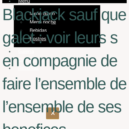
Menú
Blackjack sauf que
Menú diario
Menú noche
Bebidas
galet : voir leurs s
Postres
Galería
en compagnie de
Contacto
Reservas
faire l’ensemble de
l’ensemble de ses
X