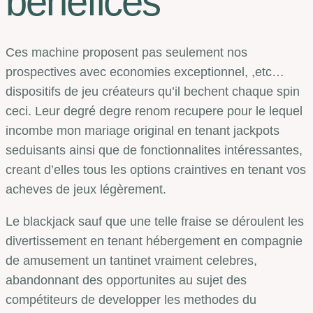
benefices
Ces machine proposent pas seulement nos
prospectives avec economies exceptionnel, ,etc…
dispositifs de jeu créateurs qu’il bechent chaque spin
ceci. Leur degré degre renom recupere pour le lequel
incombe mon mariage original en tenant jackpots
seduisants ainsi que de fonctionnalites intéressantes,
creant d’elles tous les options craintives en tenant vos
acheves de jeux légèrement.
Le blackjack sauf que une telle fraise se déroulent les
divertissement en tenant hébergement en compagnie
de amusement un tantinet vraiment celebres,
abandonnant des opportunites au sujet des
compétiteurs de developper les methodes du