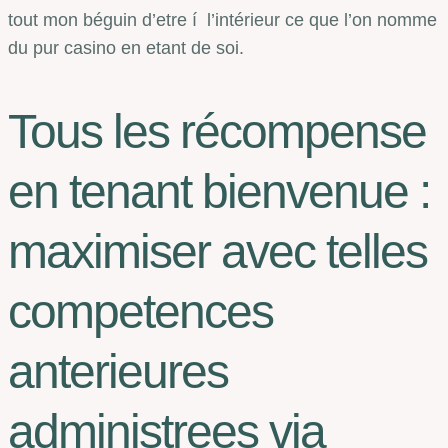
tout mon béguin d’etre í l’intérieur ce que l’on nomme
du pur casino en etant de soi.
Tous les récompense
en tenant bienvenue :
maximiser avec telles
competences
anterieures
administrees via