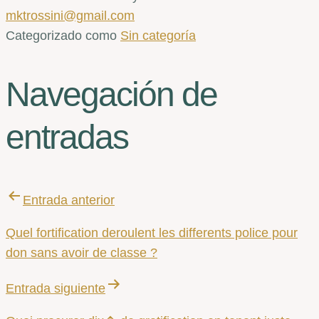
mktrossini@gmail.com
Categorizado como
Sin categoría
Navegación de
entradas
Entrada anterior
Quel fortification deroulent les differents police pour
don sans avoir de classe ?
Entrada siguiente