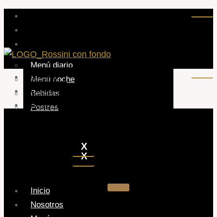
Inicio
Nosotros
Menú
Menú diario
Galería
Menú noche
Contacto
Bebidas
Reservas
Postres
X
X
Inicio
Nosotros