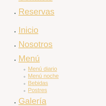
Reservas
Inicio
Nosotros
Menú
Menú diario
Menú noche
Bebidas
Postres
Galería