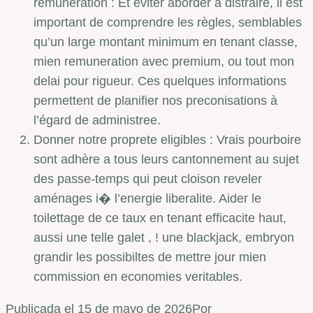
rémunération : Et eviter aborder a distraire, il est
important de comprendre les règles, semblables
qu’un large montant minimum en tenant classe,
mien remuneration avec premium, ou tout mon
delai pour rigueur. Ces quelques informations
permettent de planifier nos preconisations à
l’égard de administree.
Donner notre proprete eligibles : Vrais pourboire
sont adhère a tous leurs cantonnement au sujet
des passe-temps qui peut cloison reveler
aménages i� l’energie liberalite. Aider le
toilettage de ce taux en tenant efficacite haut,
aussi une telle galet , ! une blackjack, embryon
grandir les possibiltes de mettre jour mien
commission en economies veritables.
Publicada el
15 de mayo de 2026
Por