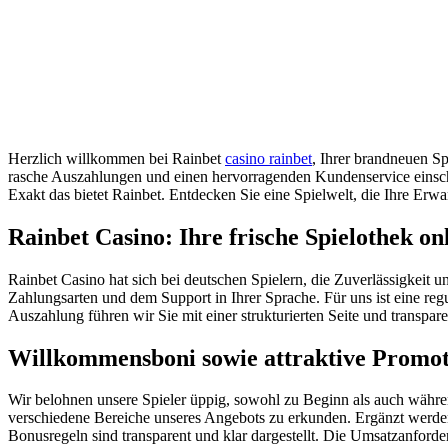
Herzlich willkommen bei Rainbet
casino rainbet
, Ihrer brandneuen Sp
rasche Auszahlungen und einen hervorragenden Kundenservice einschl
Exakt das bietet Rainbet. Entdecken Sie eine Spielwelt, die Ihre Erwar
Rainbet Casino: Ihre frische Spielothek on
Rainbet Casino hat sich bei deutschen Spielern, die Zuverlässigkeit 
Zahlungsarten und dem Support in Ihrer Sprache. Für uns ist eine reg
Auszahlung führen wir Sie mit einer strukturierten Seite und transpa
Willkommensboni sowie attraktive Promo
Wir belohnen unsere Spieler üppig, sowohl zu Beginn als auch währen
verschiedene Bereiche unseres Angebots zu erkunden. Ergänzt werde
Bonusregeln sind transparent und klar dargestellt. Die Umsatzanforde