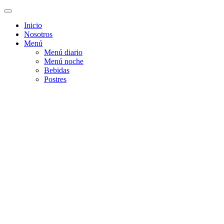
Inicio
Nosotros
Menú
Menú diario
Menú noche
Bebidas
Postres