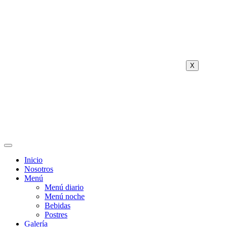
X
Inicio
Nosotros
Menú
Menú diario
Menú noche
Bebidas
Postres
Galería