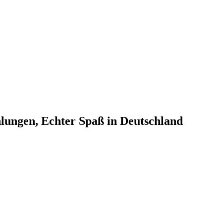
hlungen, Echter Spaß in Deutschland