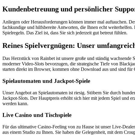
Kundenbetreuung und persönlicher Suppo
Anliegen oder Herausforderungen können immer mal auftauchen. Desh
fachkundige und hilfsbereite Antworten, die Ihnen echt weiterhelf
Spielregeln. Das Ziel ist, dass Sie sich jederzeit gut betreut fühlen.
Reines Spielvergnügen: Unser umfangreich
Das Herzstück von Rainbet ist unsere große und ständig wachsende S
moderner Video-Slots bevorzugen, die strategische Tiefe von Blackja
starten direkt im Browser, kommen ohne Download aus und sind für
Spielautomaten und Jackpot-Spiele
Unser Angebot an Spielautomaten ist riesig. Stöbern Sie durch hunde
Jackpot-Slots. Der Hauptpreis erhöht sich hier mit jedem Spiel und erz
werden kann.
Live Casino und Tischspiele
Für das ultimative Casino-Feeling von zu Hause ist unser Live-Dealer
aus einem Studio zu Ihnen. Sie haben die Gelegenheit, mit dem Croupi