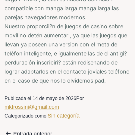
compatible con manga larga manga larga las
parejas navegadores modernos.
Nuestro proporcii?n de juegos de casino sobre
movil no detén aumentar , ya que las juegos que
llevan ya poseen una version con el meta de
teléfon inteligente, e igualmente las de el antigi?
perduración inscribiri? están redisenando de
lograr adaptarlos en el contacto joviales teléfono
en el caso de que nos lo olvidemos pad.
Publicada el
14 de mayo de 2026
Por
mktrossini@gmail.com
Sin categoría
Categorizado como
Entrada anterior