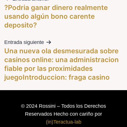
?Podria ganar dinero realmente
usando algún bono carente
deposito?
Entrada siguiente
Una nueva ola desmesurada sobre
casinos online: una administracion
fiable por las proximidades
juegoIntroduccion: fraga casino
© 2024 Rossini – Todos los Derechos
Reservados Hecho con cariño por
(in)Teractua-lab