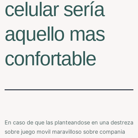
celular serí­a
aquello mas
confortable
En caso de que las planteandose en una destreza
sobre juego movil maravilloso sobre compania