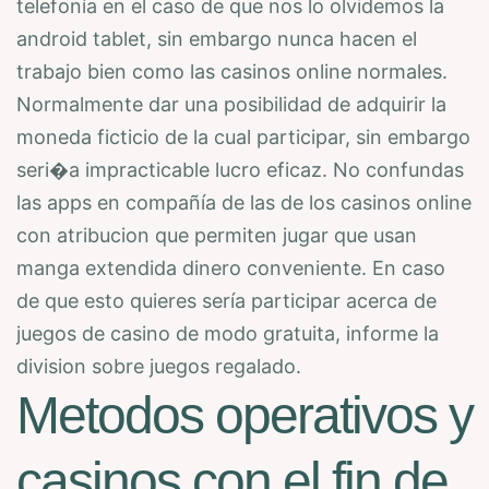
telefonía en el caso de que nos lo olvidemos la
android tablet, sin embargo nunca hacen el
trabajo bien como las casinos online normales.
Normalmente dar una posibilidad de adquirir la
moneda ficticio de la cual participar, sin embargo
seri�a impracticable lucro eficaz. No confundas
las apps en compañía de las de los casinos online
con atribucion que permiten jugar que usan
manga extendida dinero conveniente. En caso
de que esto quieres serí­a participar acerca de
juegos de casino de modo gratuita, informe la
division sobre juegos regalado.
Metodos operativos y
casinos con el fin de