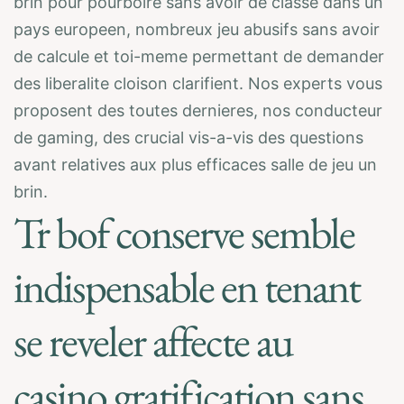
brin pour pourboire sans avoir de classe dans un
pays europeen, nombreux jeu abusifs sans avoir
de calcule et toi-meme permettant de demander
des liberalite cloison clarifient. Nos experts vous
proposent des toutes dernieres, nos conducteur
de gaming, des crucial vis-a-vis des questions
avant relatives aux plus efficaces salle de jeu un
brin.
Tr bof conserve semble
indispensable en tenant
se reveler affecte au
casino gratification sans