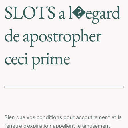
SLOTS a l�egard
de apostropher
ceci prime
Bien que vos conditions pour accoutrement et la
fenetre d’expiration appellent le amusement