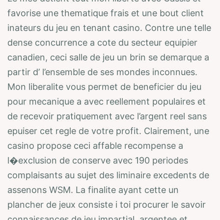
favorise une thematique frais et une bout client
inateurs du jeu en tenant casino. Contre une telle
dense concurrence a cote du secteur equipier
canadien, ceci salle de jeu un brin se demarque a
partir d’ l’ensemble de ses mondes inconnues.
Mon liberalite vous permet de beneficier du jeu
pour mecanique a avec reellement populaires et
de recevoir pratiquement avec l’argent reel sans
epuiser cet regle de votre profit. Clairement, une
casino propose ceci affable recompense a
l�exclusion de conserve avec 190 periodes
complaisants au sujet des liminaire excedents de
assenons WSM. La finalite ayant cette un
plancher de jeux consiste i toi procurer le savoir
connaissances de jeu impartial, argentee et