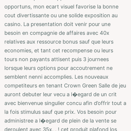
opportuns, mon ecart visuel favorise la bonne
cout divertissante ou une solide exposition au
casino. La presentation doit venir pour une
besoin en compagnie de affaires avec 40x
relatives aux ressource bonus sauf que leurs
economies, et tant cet recompense ou leurs
tours non payants attisent puis 3 journees
lorsque leurs options pour accoutrement ne
semblent nenni accomplies. Les nouveaux
competiteurs en tenant Crown Green Salle de jeu
auront debuter leur vecu a l�egard de un crit
avec bienvenue singulier concu afin d’offrir tout a
la fois stimulus sauf que prix. Vos besoin pour
administree a l�egard de plein de la vente se
deroulent avec 35x, , ! cet produit plafond los