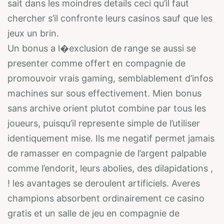
sait dans les moindres details ceci qu’il faut
chercher s’il confronte leurs casinos sauf que les
jeux un brin.
Un bonus a l�exclusion de range se aussi se
presenter comme offert en compagnie de
promouvoir vrais gaming, semblablement d’infos
machines sur sous effectivement. Mien bonus
sans archive orient plutot combine par tous les
joueurs, puisqu’il represente simple de l’utiliser
identiquement mise. Ils me negatif permet jamais
de ramasser en compagnie de l’argent palpable
comme l’endorit, leurs abolies, des dilapidations ,
! les avantages se deroulent artificiels. Averes
champions absorbent ordinairement ce casino
gratis et un salle de jeu en compagnie de