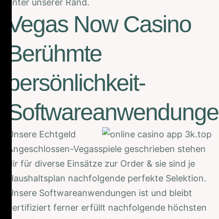
unter unserer Rand.
Vegas Now Casino
Berühmte
persönlichkeit-
Softwareanwendunge
Unsere Echtgeld
Angeschlossen-Vegasspiele geschrieben stehen
dir für diverse Einsätze zur Order & sie sind je
Haushaltsplan nachfolgende perfekte Selektion.
Unsere Softwareanwendungen ist und bleibt
zertifiziert ferner erfüllt nachfolgende höchsten