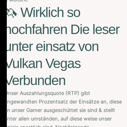
🦄 Wirklich so
hochfahren Die leser
unter einsatz von
Vulkan Vegas
Verbunden
Unser Auszahlungsquote (RTP) gibt
angewandten Prozentsatz der Einsätze an, diese
an unser Gamer ausgeschüttet sie sind & stellt
unter allen umständen, auf diese weise unser