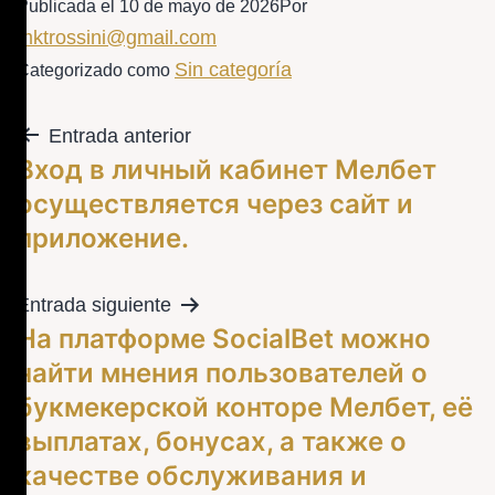
Publicada el
10 de mayo de 2026
Por
mktrossini@gmail.com
Sin categoría
Categorizado como
Entrada anterior
Вход в личный кабинет Мелбет
осуществляется через сайт и
приложение.
Entrada siguiente
На платформе SocialBet можно
найти мнения пользователей о
букмекерской конторе Мелбет, её
выплатах, бонусах, а также о
качестве обслуживания и