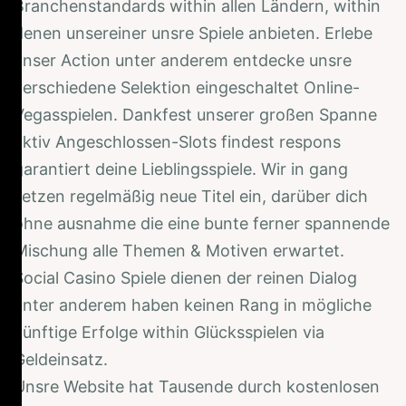
Branchenstandards within allen Ländern, within
denen unsereiner unsre Spiele anbieten. Erlebe
unser Action unter anderem entdecke unsre
verschiedene Selektion eingeschaltet Online-
Vegasspielen. Dankfest unserer großen Spanne
aktiv Angeschlossen-Slots findest respons
garantiert deine Lieblingsspiele. Wir in gang
setzen regelmäßig neue Titel ein, darüber dich
ohne ausnahme die eine bunte ferner spannende
Mischung alle Themen & Motiven erwartet.
Social Casino Spiele dienen der reinen Dialog
unter anderem haben keinen Rang in mögliche
künftige Erfolge within Glücksspielen via
Geldeinsatz.
Unsre Website hat Tausende durch kostenlosen