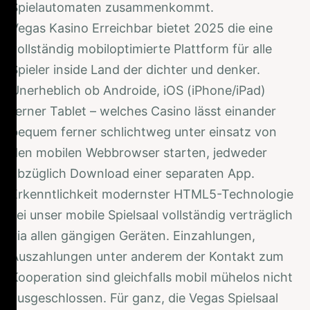
Spielautomaten zusammenkommt.
Vegas Kasino Erreichbar bietet 2025 die eine
vollständig mobiloptimierte Plattform für alle
Spieler inside Land der dichter und denker.
Unerheblich ob Androide, iOS (iPhone/iPad)
ferner Tablet – welches Casino lässt einander
bequem ferner schlichtweg unter einsatz von
den mobilen Webbrowser starten, jedweder
abzüglich Download einer separaten App.
Erkenntlichkeit modernster HTML5-Technologie
sei unser mobile Spielsaal vollständig verträglich
via allen gängigen Geräten. Einzahlungen,
Auszahlungen unter anderem der Kontakt zum
Kooperation sind gleichfalls mobil mühelos nicht
ausgeschlossen. Für ganz, die Vegas Spielsaal