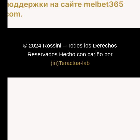
поддержки на сайте melbet365
com.
© 2024 Rossini – Todos los Derechos
Reservados Hecho con cariño por
(in)Teractua-lab