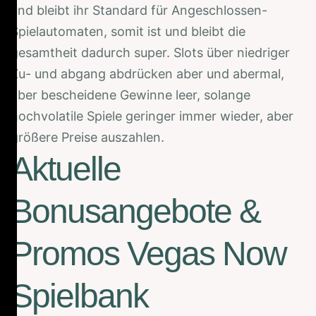
und bleibt ihr Standard für Angeschlossen-
Spielautomaten, somit ist und bleibt die
gesamtheit dadurch super. Slots über niedriger
Zu- und abgang abdrücken aber und abermal,
aber bescheidene Gewinne leer, solange
hochvolatile Spiele geringer immer wieder, aber
größere Preise auszahlen.
Aktuelle
Bonusangebote &
Promos Vegas Now
Spielbank