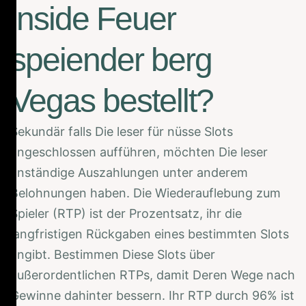
inside Feuer
speiender berg
Vegas bestellt?
Sekundär falls Die leser für nüsse Slots
angeschlossen aufführen, möchten Die leser
anständige Auszahlungen unter anderem
Belohnungen haben. Die Wiederauflebung zum
Spieler (RTP) ist der Prozentsatz, ihr die
langfristigen Rückgaben eines bestimmten Slots
angibt. Bestimmen Diese Slots über
außerordentlichen RTPs, damit Deren Wege nach
Gewinne dahinter bessern. Ihr RTP durch 96% ist