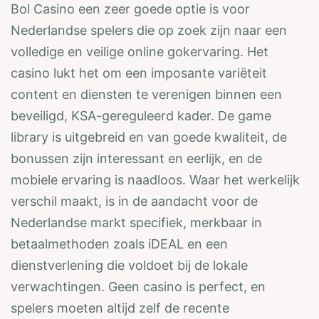
Bol Casino een zeer goede optie is voor
Nederlandse spelers die op zoek zijn naar een
volledige en veilige online gokervaring. Het
casino lukt het om een imposante variëteit
content en diensten te verenigen binnen een
beveiligd, KSA-gereguleerd kader. De game
library is uitgebreid en van goede kwaliteit, de
bonussen zijn interessant en eerlijk, en de
mobiele ervaring is naadloos. Waar het werkelijk
verschil maakt, is in de aandacht voor de
Nederlandse markt specifiek, merkbaar in
betaalmethoden zoals iDEAL en een
dienstverlening die voldoet bij de lokale
verwachtingen. Geen casino is perfect, en
spelers moeten altijd zelf de recente