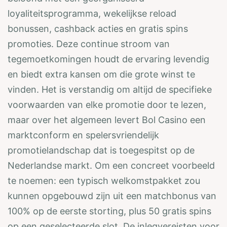
loyaliteitsprogramma, wekelijkse reload
bonussen, cashback acties en gratis spins
promoties. Deze continue stroom van
tegemoetkomingen houdt de ervaring levendig
en biedt extra kansen om die grote winst te
vinden. Het is verstandig om altijd de specifieke
voorwaarden van elke promotie door te lezen,
maar over het algemeen levert Bol Casino een
marktconform en spelersvriendelijk
promotielandschap dat is toegespitst op de
Nederlandse markt. Om een concreet voorbeeld
te noemen: een typisch welkomstpakket zou
kunnen opgebouwd zijn uit een matchbonus van
100% op de eerste storting, plus 50 gratis spins
op een geselecteerde slot. De inlegvereisten voor