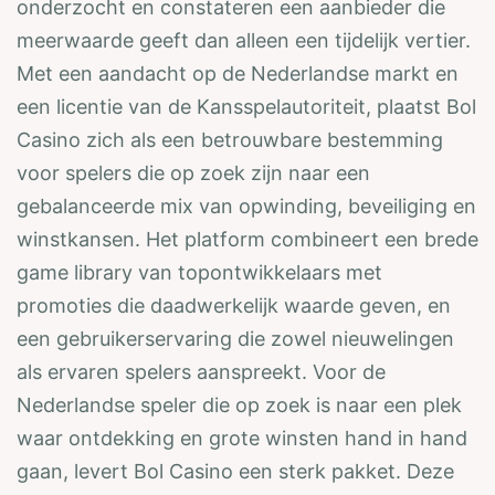
onderzocht en constateren een aanbieder die
meerwaarde geeft dan alleen een tijdelijk vertier.
Met een aandacht op de Nederlandse markt en
een licentie van de Kansspelautoriteit, plaatst Bol
Casino zich als een betrouwbare bestemming
voor spelers die op zoek zijn naar een
gebalanceerde mix van opwinding, beveiliging en
winstkansen. Het platform combineert een brede
game library van topontwikkelaars met
promoties die daadwerkelijk waarde geven, en
een gebruikerservaring die zowel nieuwelingen
als ervaren spelers aanspreekt. Voor de
Nederlandse speler die op zoek is naar een plek
waar ontdekking en grote winsten hand in hand
gaan, levert Bol Casino een sterk pakket. Deze