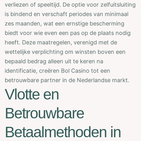
verliezen of speeltijd. De optie voor zelfuitsluiting
is bindend en verschaft periodes van minimaal
zes maanden, wat een ernstige bescherming
biedt voor wie even een pas op de plaats nodig
heeft. Deze maatregelen, verenigd met de
wettelijke verplichting om winsten boven een
bepaald bedrag alleen uit te keren na
identificatie, creëren Bol Casino tot een
betrouwbare partner in de Nederlandse markt.
Vlotte en
Betrouwbare
Betaalmethoden in