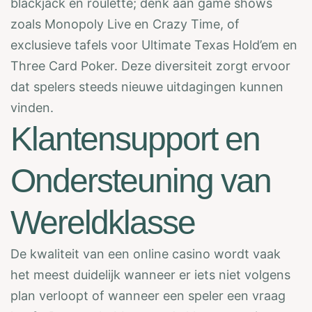
blackjack en roulette; denk aan game shows
zoals Monopoly Live en Crazy Time, of
exclusieve tafels voor Ultimate Texas Hold’em en
Three Card Poker. Deze diversiteit zorgt ervoor
dat spelers steeds nieuwe uitdagingen kunnen
vinden.
Klantensupport en
Ondersteuning van
Wereldklasse
De kwaliteit van een online casino wordt vaak
het meest duidelijk wanneer er iets niet volgens
plan verloopt of wanneer een speler een vraag