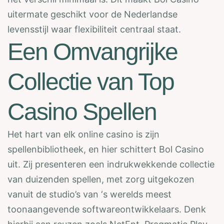
uitermate geschikt voor de Nederlandse
levensstijl waar flexibiliteit centraal staat.
Een Omvangrijke
Collectie van Top
Casino Spellen
Het hart van elk online casino is zijn
spellenbibliotheek, en hier schittert Bol Casino
uit. Zij presenteren een indrukwekkende collectie
van duizenden spellen, met zorg uitgekozen
vanuit de studio’s van ‘s werelds meest
toonaangevende softwareontwikkelaars. Denk