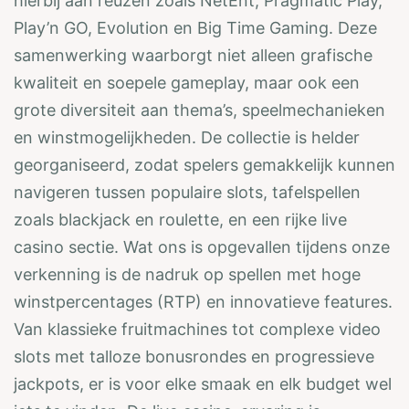
hierbij aan reuzen zoals NetEnt, Pragmatic Play,
Play’n GO, Evolution en Big Time Gaming. Deze
samenwerking waarborgt niet alleen grafische
kwaliteit en soepele gameplay, maar ook een
grote diversiteit aan thema’s, speelmechanieken
en winstmogelijkheden. De collectie is helder
georganiseerd, zodat spelers gemakkelijk kunnen
navigeren tussen populaire slots, tafelspellen
zoals blackjack en roulette, en een rijke live
casino sectie. Wat ons is opgevallen tijdens onze
verkenning is de nadruk op spellen met hoge
winstpercentages (RTP) en innovatieve features.
Van klassieke fruitmachines tot complexe video
slots met talloze bonusrondes en progressieve
jackpots, er is voor elke smaak en elk budget wel