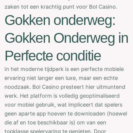
zaken tot een krachtig punt voor Bol Casino.
Gokken onderweg:
Gokken Onderweg in
Perfecte conditie
In het moderne tijdperk is een perfecte mobiele
ervaring niet langer een luxe, maar een echte
noodzaak. Bol Casino presteert hier uitmuntend
werk. Het platform is volledig geoptimaliseerd
voor mobiel gebruik, wat impliceert dat spelers
geen aparte app hoeven te downloaden (hoewel
die af en toe beschikbaar is) om van een
topklasse spelervaring te genieten. Door