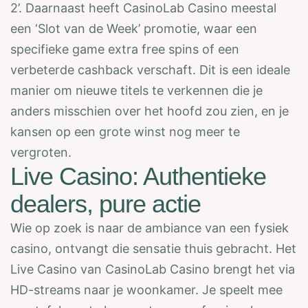
2’. Daarnaast heeft CasinoLab Casino meestal
een ‘Slot van de Week’ promotie, waar een
specifieke game extra free spins of een
verbeterde cashback verschaft. Dit is een ideale
manier om nieuwe titels te verkennen die je
anders misschien over het hoofd zou zien, en je
kansen op een grote winst nog meer te
vergroten.
Live Casino: Authentieke
dealers, pure actie
Wie op zoek is naar de ambiance van een fysiek
casino, ontvangt die sensatie thuis gebracht. Het
Live Casino van CasinoLab Casino brengt het via
HD-streams naar je woonkamer. Je speelt mee