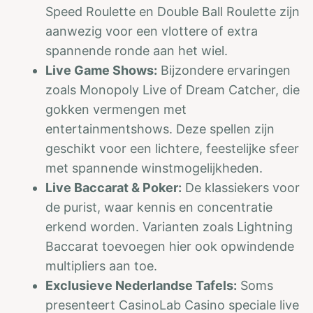
Speed Roulette en Double Ball Roulette zijn
aanwezig voor een vlottere of extra
spannende ronde aan het wiel.
Live Game Shows:
Bijzondere ervaringen
zoals Monopoly Live of Dream Catcher, die
gokken vermengen met
entertainmentshows. Deze spellen zijn
geschikt voor een lichtere, feestelijke sfeer
met spannende winstmogelijkheden.
Live Baccarat & Poker:
De klassiekers voor
de purist, waar kennis en concentratie
erkend worden. Varianten zoals Lightning
Baccarat toevoegen hier ook opwindende
multipliers aan toe.
Exclusieve Nederlandse Tafels:
Soms
presenteert CasinoLab Casino speciale live