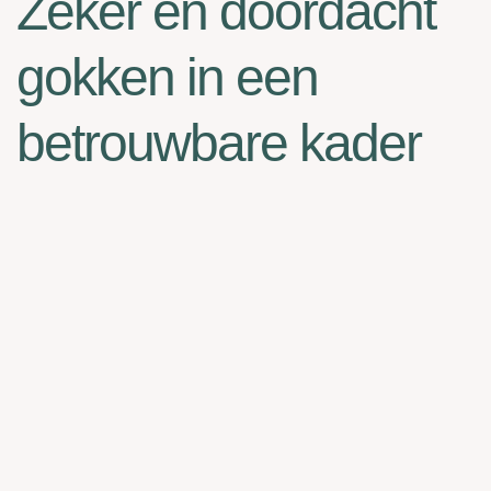
Zeker en doordacht
gokken in een
betrouwbare kader