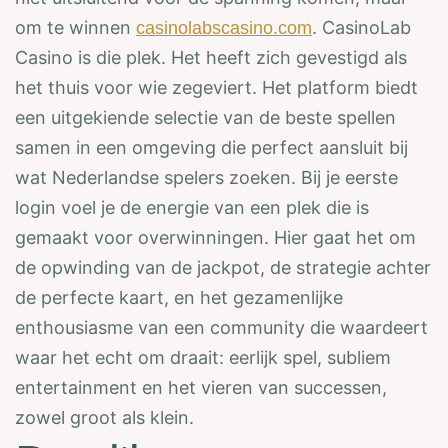
om te winnen
. CasinoLab
casinolabscasino.com
Casino is die plek. Het heeft zich gevestigd als
het thuis voor wie zegeviert. Het platform biedt
een uitgekiende selectie van de beste spellen
samen in een omgeving die perfect aansluit bij
wat Nederlandse spelers zoeken. Bij je eerste
login voel je de energie van een plek die is
gemaakt voor overwinningen. Hier gaat het om
de opwinding van de jackpot, de strategie achter
de perfecte kaart, en het gezamenlijke
enthousiasme van een community die waardeert
waar het echt om draait: eerlijk spel, subliem
entertainment en het vieren van successen,
zowel groot als klein.