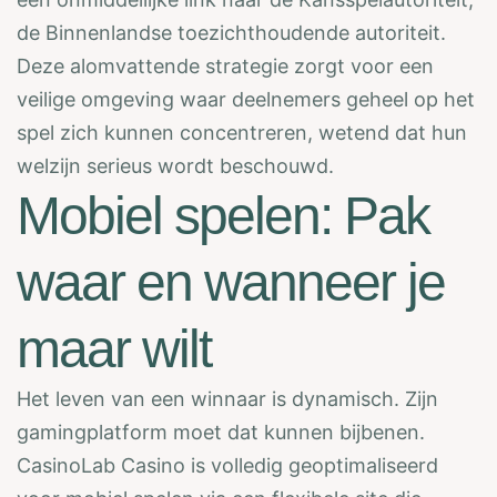
de Binnenlandse toezichthoudende autoriteit.
Deze alomvattende strategie zorgt voor een
veilige omgeving waar deelnemers geheel op het
spel zich kunnen concentreren, wetend dat hun
welzijn serieus wordt beschouwd.
Mobiel spelen: Pak
waar en wanneer je
maar wilt
Het leven van een winnaar is dynamisch. Zijn
gamingplatform moet dat kunnen bijbenen.
CasinoLab Casino is volledig geoptimaliseerd