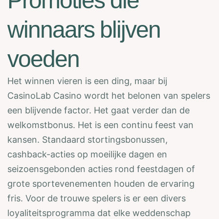
Promoties die
winnaars blijven
voeden
Het winnen vieren is een ding, maar bij
CasinoLab Casino wordt het belonen van spelers
een blijvende factor. Het gaat verder dan de
welkomstbonus. Het is een continu feest van
kansen. Standaard stortingsbonussen,
cashback-acties op moeilijke dagen en
seizoensgebonden acties rond feestdagen of
grote sportevenementen houden de ervaring
fris. Voor de trouwe spelers is er een divers
loyaliteitsprogramma dat elke weddenschap