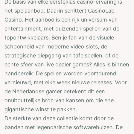
De basis van elke eersteklas casino-ervaring is
het spelaanbod. Daarin schittert CasinoLab
Casino. Het aanbod is een rijk universum van
entertainment, met duizenden spellen van de
topontwikkelaars. Ben je fan van de visuele
schoonheid van moderne video slots, de
strategische diepgang van tafelspellen, of de
echte sfeer van live dealer games? Alles is binnen
handbereik. De spellen worden voortdurend
vernieuwd, met elke week nieuwe releases. Voor
de Nederlandse gamer betekent dit een
onuitputtelijke bron van kansen om die ene
gigantische winst te pakken.
De sterkte van deze collectie komt door de
banden met legendarische softwarehuizen. De