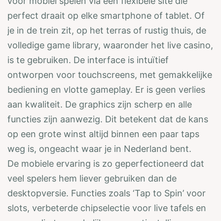
voor mobiel spelen via een flexibele site die
perfect draait op elke smartphone of tablet. Of
je in de trein zit, op het terras of rustig thuis, de
volledige game library, waaronder het live casino,
is te gebruiken. De interface is intuïtief
ontworpen voor touchscreens, met gemakkelijke
bediening en vlotte gameplay. Er is geen verlies
aan kwaliteit. De graphics zijn scherp en alle
functies zijn aanwezig. Dit betekent dat de kans
op een grote winst altijd binnen een paar taps
weg is, ongeacht waar je in Nederland bent.
De mobiele ervaring is zo geperfectioneerd dat
veel spelers hem liever gebruiken dan de
desktopversie. Functies zoals ‘Tap to Spin’ voor
slots, verbeterde chipselectie voor live tafels en