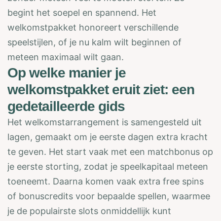
begint het soepel en spannend. Het
welkomstpakket honoreert verschillende
speelstijlen, of je nu kalm wilt beginnen of
meteen maximaal wilt gaan.
Op welke manier je
welkomstpakket eruit ziet: een
gedetailleerde gids
Het welkomstarrangement is samengesteld uit
lagen, gemaakt om je eerste dagen extra kracht
te geven. Het start vaak met een matchbonus op
je eerste storting, zodat je speelkapitaal meteen
toeneemt. Daarna komen vaak extra free spins
of bonuscredits voor bepaalde spellen, waarmee
je de populairste slots onmiddellijk kunt