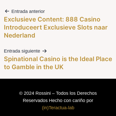
Entrada anterior
Exclusieve Content: 888 Casino
Introduceert Exclusieve Slots naar
Nederland
Entrada siguiente
Spinational Casino is the Ideal Place
to Gamble in the UK
© 2024 Rossini – Todos los Derechos
Reservados Hecho con cariño por
(in)Teractua-lab