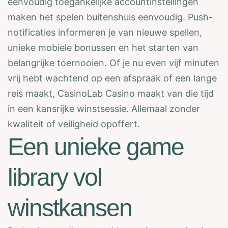
eenvoudig toegankelijke accountinstellingen
maken het spelen buitenshuis eenvoudig. Push-
notificaties informeren je van nieuwe spellen,
unieke mobiele bonussen en het starten van
belangrijke toernooien. Of je nu even vijf minuten
vrij hebt wachtend op een afspraak of een lange
reis maakt, CasinoLab Casino maakt van die tijd
in een kansrijke winstsessie. Allemaal zonder
kwaliteit of veiligheid opoffert.
Een unieke game
library vol
winstkansen