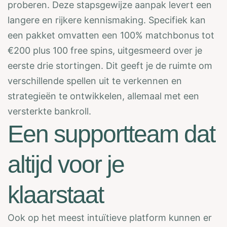
proberen. Deze stapsgewijze aanpak levert een
langere en rijkere kennismaking. Specifiek kan
een pakket omvatten een 100% matchbonus tot
€200 plus 100 free spins, uitgesmeerd over je
eerste drie stortingen. Dit geeft je de ruimte om
verschillende spellen uit te verkennen en
strategieën te ontwikkelen, allemaal met een
versterkte bankroll.
Een supportteam dat
altijd voor je
klaarstaat
Ook op het meest intuïtieve platform kunnen er