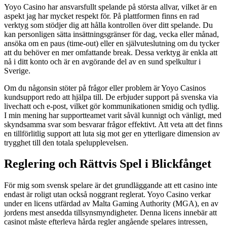
Yoyo Casino har ansvarsfullt spelande på största allvar, vilket är en
aspekt jag har mycket respekt för. På plattformen finns en rad
verktyg som stödjer dig att hålla kontrollen över ditt spelande. Du
kan personligen sätta insättningsgränser för dag, vecka eller månad,
ansöka om en paus (time-out) eller en självuteslutning om du tycker
att du behöver en mer omfattande break. Dessa verktyg är enkla att
nå i ditt konto och är en avgörande del av en sund spelkultur i
Sverige.
Om du någonsin stöter på frågor eller problem är Yoyo Casinos
kundsupport redo att hjälpa till. De erbjuder support på svenska via
livechatt och e-post, vilket gör kommunikationen smidig och tydlig.
I min mening har supportteamet varit såväl kunnigt och vänligt, med
skyndsamma svar som besvarar frågor effektivt. Att veta att det finns
en tillförlitlig support att luta sig mot ger en ytterligare dimension av
trygghet till den totala spelupplevelsen.
Reglering och Rättvis Spel i Blickfånget
För mig som svensk spelare är det grundläggande att ett casino inte
endast är roligt utan också noggrant reglerat. Yoyo Casino verkar
under en licens utfärdad av Malta Gaming Authority (MGA), en av
jordens mest ansedda tillsynsmyndigheter. Denna licens innebär att
casinot måste efterleva hårda regler angående spelares intressen,