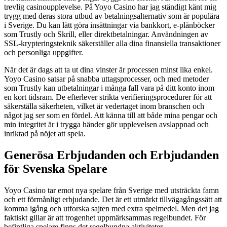
trevlig casinoupplevelse. På Yoyo Casino har jag ständigt känt mig
trygg med deras stora utbud av betalningsalternativ som är populära
i Sverige. Du kan lätt göra insättningar via bankkort, e-plånböcker
som Trustly och Skrill, eller direktbetalningar. Användningen av
SSL-krypteringsteknik säkerställer alla dina finansiella transaktioner
och personliga uppgifter.
När det är dags att ta ut dina vinster är processen minst lika enkel.
Yoyo Casino satsar på snabba uttagsprocesser, och med metoder
som Trustly kan utbetalningar i många fall vara på ditt konto inom
en kort tidsram. De efterlever strikta verifieringsprocedurer för att
säkerställa säkerheten, vilket är vedertaget inom branschen och
något jag ser som en fördel. Att känna till att både mina pengar och
min integritet är i trygga händer gör upplevelsen avslappnad och
inriktad på nöjet att spela.
Generösa Erbjudanden och Erbjudanden
för Svenska Spelare
Yoyo Casino tar emot nya spelare från Sverige med utsträckta famn
och ett förmånligt erbjudande. Det är ett utmärkt tillvägagångssätt att
komma igång och utforska sajten med extra spelmedel. Men det jag
faktiskt gillar är att trogenhet uppmärksammas regelbundet. För
befintliga spelare finns det regelbundna aktiviteter,