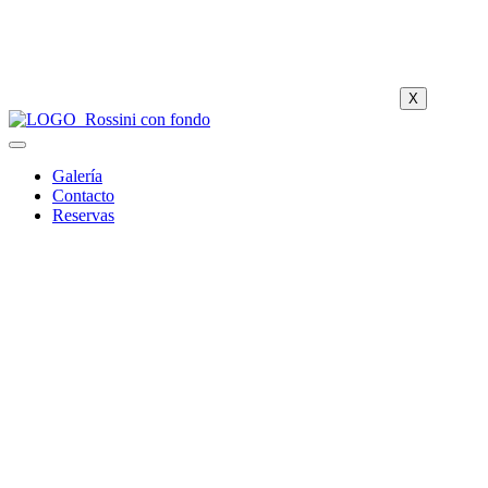
X
Galería
Contacto
Reservas