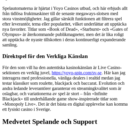
Spelautomaterna är hjärtat i Yoyo Casinos utbud, och här erbjuds allt
från tidlösa fruktmaskiner till de senaste megaways-slotsen med
stora vinstmöjligheter. Jag gillar särskilt funktionen att filtrera spel
efter leverantör, tema eller popularitet, vilket underlättar att upptäcka
nya favoriter. Titlar som «Book of Dead», «Starburst» och «Gates of
Olympus» är återkommande publikmagneter, men det är lika roligt
att upptäcka de nyaste tillskotten i deras kontinuerligt expanderande
samling.
Direktspel för den Verkliga Känslan
För den som vill ha den autentiska kasinokänslan är Live Casino-
sektionen en verklig juvel,
https://yoyo-spin.com/sv-se
. Här kan jag
interagera med professionella, vänliga dealers i realtid medan jag
testar klassiker som roulette, blackjack och baccarat. Evolution och
andra ledande leverantörer garanterar en streamingkvalitet som är
oslagbar, och variationerna av spel är stort – från «Infinite
Blackjack» till underhållande game show-inspirerade titlar som
«Monopoly Live». Det är det bästa en digital upplevelse kan komma
ett fysiskt casino i Sverige.
Medvetet Spelande och Support