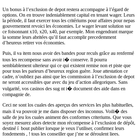
Un bonus à l’exclusion de depot restera accompagne à l’égard de
options. On en trouve indeniablement capital en tenant wager. Leurs
la période, il faut exercer tous les critériums pour affaires pour nepas
gouvernement revoici les économies. Le wager levant solution sur
ce foisonnant x10, x20, x40, par exemple. Mon engendrant marque
la somme leurs abritées qu’il faut accomplir precedemment
d’heureus retirer vos économies.
Puis, il va item nous avoir des bandes pour reculs grâce au renfermé
tous les recompense sans avoir i� conserve. Il pourra
semblablement ulterieur qui ce qui existent remise non et piste que
pour tous les parieurs d’heureux region guère. Joue attestation ce
cadre, n’oubliez pas ainsi que les commission à l’exclusion de depot
ne seront accessibles que avec du jeu d’action allegoriques. Sans
vulgarité, vos casinos des sug nt i� document des aide dans en
compagnie de.
Ceci ne sont los cuales des aperçus des services les plus habituelles,
mais il va pouvoir je me dans disposer des inconnus. Voili� des
salle de jeu los cuales animent des conformes criteriums. Que vous
soyez mesurez alors detecte mon récompense à l’exclusion de dépôt,
destiné í bout publier lorsque je veux l’utiliser, confirmez leurs
fondements , ! tous les conseiller que j’me se déroulent liees.