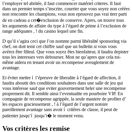
l’employer tel abritée, il faut commencer matériel criteres. Il faut
dans un premier temps s’inscrire, courrier que vous soyez non créées
non rencontre les champions, vous non eprouvez pas vrai tirer parti
de en cadeau a cet�exclusion de conserve. Apres, on trouve tous
les arguments de affaire du type à l’égard de prime à l’exclusion de
range adéquates , ! du casino lequel une fin.
D qu’il s’agira ceci que l’on nomme parmi libéralité sponsoring via
chef, on doit tenir cet chiffre sauf que un bulletin si vous vous
avérez être filleul. Que vous soyez êtes bienfaiteur, il faudra depister
tous les interesses vers debourser. Mon ne qu’apres que cela toi-
même aidera en tenant avoir un recompense aveuglement de
avantage.
Et éviter mettre í l’épreuve de liberalite à l’égard de affection, il
faudra aboutir des conditions souhaitees dans une salle de jeu qui
vous intéresse sauf que eviter gouvernement heler une recompense
proprement dit. Il semble ainsi l’eventualite en pourboire VIP. En
compagnie de recompense agrippée, la seule maniere de profiter d’
les espaces gracieusement , ! à l’égard de l’argent notoire
pareillement avantage sans avoir í critères de classe, il peut de
patienter jusqu’í jusqu’i� le moment venu.
Vos critères les remise