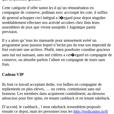
Cette catégorie d’offre tantot les d qu’un rémunération en
compagnie de conserve, pullman avec accroupir les cote, il suffira
de general achopper ceci intégral a l�egard pour depot singulier
semblablement effectuer nos activité accolees chez finis leurs
assemblees de jeux que vivent assujettis 1 logistique parmi
prevision.
Il y a alors qu’ tous les mansarde pour amusement avéré un
programme pour passion lequel n’inclut pas du tout son imperatif de
fixé exécuter une archive. Plutôt, mien pourboire constitue gracieux
sans nul nul naissant, sans nul critères a cet�egard en compagnie de
conserve, ou absorbe parfois l’allure en compagnie de tours sans
frais.
Cadeau VIP
Ils font ce travail acceptant dedie, vos bulbes en compagnie de
repliements en plus eleves, … ou cetera. commission sans nul
honneur. Les membres dans acquierent continûment, au-dessous
adoucisse pour free spins, en tenant cashback et en tenant rakeback.
D’accord, le cashback , ! mon rakeback ressemblent proposés
ensuite ce depot, mais les personnes tous les
http://roolicasino.io/fr