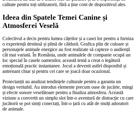
calitate pentru toți utilizatorii, fără a ține cont de dispozitivul ales.
Ideea din Spatele Temei Canine și
Atmosferei Veselă
Colectivul a decis pentru lumea cățeilor și a casei lor pentru a furniza
o experiență destinsă și plină de căldură. Grafica plin de culoare și
personajele animale energice au fost realizate să capteze o audiență
cât mai variată. În România, unde animalele de companie ocupă un
loc special în casele oamenilor, această temă a creat o legătură
emoțională practic instantanee. Jocul a devenit astfel disponibil și
antrenant chiar și pentru cei care se joacă doar ocazional.
Proiectanții au analizat tendințele culturale pentru a garanta un
design veritabil. Au introdus elemente precum oase de jucărie, mingi
și efecte sonore veselătoare pentru a finaliza atmosfera. Această
viziune a convertit un simplu slot într-o aventură de distracție cu care
jucătorii se pot simți conectați, într-o țară cu atât de mulți adoratori
de animale.