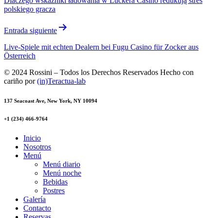
Dlaczego wskaźniki ładowania w Luckera Casino redukują stres
entradas
polskiego gracza
Entrada siguiente
Live-Spiele mit echten Dealern bei Fugu Casino für Zocker aus
Österreich
© 2024 Rossini – Todos los Derechos Reservados Hecho con
cariño por
(in)Teractua-lab
137 Seacoast Ave, New York, NY 10094
+1 (234) 466-9764
Inicio
Nosotros
Menú
Menú diario
Menú noche
Bebidas
Postres
Galería
Contacto
Reservas