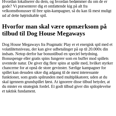
Hvordan lokaliserer du dem, og hvordan bedømmer du om de er
gode? Vi præsenterer dig et omfattende kig på alt fra
velkomstbonusser til free spin-kampagner, så du kan få mest muligt
ud af dette højrisikable spil.
Hvorfor man skal være opmærksom på
tilbud til Dog House Megaways
Dog House Megaways fra Pragmatic Play er et energisk spil med et
volatilitetsniveau, der kan give udbetalinger på op til 20.000x din
indsats. Netop derfor har bonustilbud en speciel betydning.
Bonuspenge eller gratis spins fungerer som en buffer mod spillets
uventede natur. De giver dig flere spins at spille med, hvilket styrker
chancerne for at opnå de store gevinster. Særlige kampagner for
spillet kan desuden sikre dig adgang til de mest interessante
funktioner, som gratis spilrunden med multiplikatorer, uden at du
skal igennem grundspillet først. At ignorere disse tilbud betyder, at
du mister en strategisk fordel. Et godt tilbud giver din spiloplevelse
et taktisk fundament.