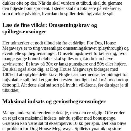
dukker ofte op der. Når du skal vurdere et tilbud, skal du glemme
den højeste bonusprocent. I stedet skal du fokusere på vilkårene,
som direkte påvirker, hvordan du spiller dette højvolatile spil.
Læs de fine vilkår: Omsætningskrav og
spilbegrænsninger
Her udmærker et godt tilbud sig fra et dårligt. For Dog House
Megaways er to ting væsentlige: omsætningskravet (playthrough) og
eventuelle spilbegrænsninger. Omsætningskravet fortæller dig, hvor
mange gange bonusbeløbet skal spilles om, før du kan hæve
gevinsterne. Et krav på 30x er langt gunstigere end 50x eller højere.
Du skal også sikre dig, at Dog House Megaways bidrager med
100% til at opfylde dette krav. Nogle casinoer nedsætter bidraget for
højvolatile spil, hvilket gør det næsten umuligt at nå i mål med netop
dette spil. Alt dette skal stå sort på hvidt i vilkårene, før du siger ja til
tilbuddet.
Maksimal indsats og gevinstbegrænsninger
Mange undervurderer denne detalje, men den er vigtig. Ofte er der
en regel om maksimal indsats, når du spiller med bonuspenge.
Grænsen kan være sat til eksempelvis 10 kr. per spin. Det kan blive
et problem for Dog House Megaways. Spillets dynamik og store