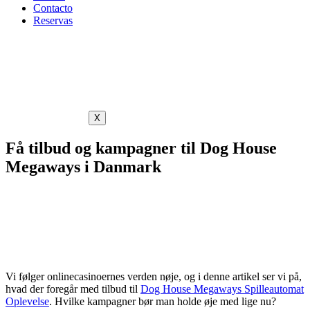
Contacto
Reservas
X
Få tilbud og kampagner til Dog House
Megaways i Danmark
Vi følger onlinecasinoernes verden nøje, og i denne artikel ser vi på,
hvad der foregår med tilbud til
Dog House Megaways Spilleautomat
Oplevelse
. Hvilke kampagner bør man holde øje med lige nu?