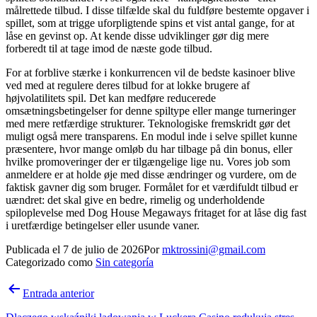
målrettede tilbud. I disse tilfælde skal du fuldføre bestemte opgaver i
spillet, som at trigge uforpligtende spins et vist antal gange, for at
låse en gevinst op. At kende disse udviklinger gør dig mere
forberedt til at tage imod de næste gode tilbud.
For at forblive stærke i konkurrencen vil de bedste kasinoer blive
ved med at regulere deres tilbud for at lokke brugere af
højvolatilitets spil. Det kan medføre reducerede
omsætningsbetingelser for denne spiltype eller mange turneringer
med mere retfærdige strukturer. Teknologiske fremskridt gør det
muligt også mere transparens. En modul inde i selve spillet kunne
præsentere, hvor mange omløb du har tilbage på din bonus, eller
hvilke promoveringer der er tilgængelige lige nu. Vores job som
anmeldere er at holde øje med disse ændringer og vurdere, om de
faktisk gavner dig som bruger. Formålet for et værdifuldt tilbud er
uændret: det skal give en bedre, rimelig og underholdende
spiloplevelse med Dog House Megaways fritaget for at låse dig fast
i uretfærdige betingelser eller usunde vaner.
Publicada el
7 de julio de 2026
Por
mktrossini@gmail.com
Categorizado como
Sin categoría
Navegación
Entrada anterior
de