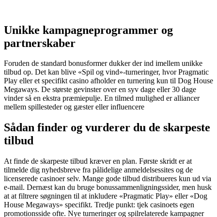
Unikke kampagneprogrammer og
partnerskaber
Foruden de standard bonusformer dukker der ind imellem unikke
tilbud op. Det kan blive «Spil og vind»-turneringer, hvor Pragmatic
Play eller et specifikt casino afholder en turnering kun til Dog House
Megaways. De største gevinster over en syv dage eller 30 dage
vinder så en ekstra præmiepulje. En tilmed mulighed er alliancer
mellem spillesteder og gæster eller influencere
Sådan finder og vurderer du de skarpeste
tilbud
At finde de skarpeste tilbud kræver en plan. Første skridt er at
tilmelde dig nyhedsbreve fra pålidelige anmeldelsessites og de
licenserede casinoer selv. Mange gode tilbud distribueres kun ud via
e-mail. Dernæst kan du bruge bonussammenligningssider, men husk
at at filtrere søgningen til at inkludere «Pragmatic Play» eller «Dog
House Megaways» specifikt. Tredje punkt: tjek casinoets egen
promotionsside ofte. Nye turneringer og spilrelaterede kampagner