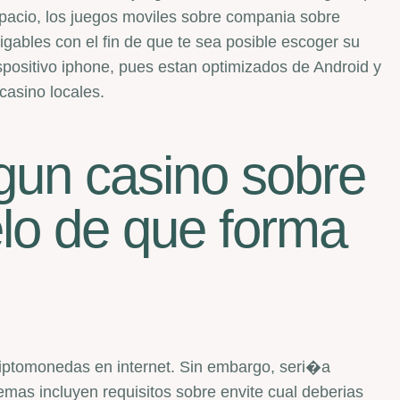
pacio, los juegos moviles sobre compania sobre
gables con el fin de que te sea posible escoger su
spositivo iphone, pues estan optimizados de Android y
casino locales.
algun casino sobre
elo de que forma
riptomonedas en internet. Sin embargo, seri�a
mas incluyen requisitos sobre envite cual deberias