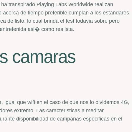
 ha transpirado Playing Labs Worldwide realizan
o acerca de tiempo preferible cumplan a los estandares
 de listo, lo cual brinda el test todavia sobre pero
entretenida asi� como realista.
as camaras
, igual que wifi en el caso de que nos lo olvidemos 4G,
dores extremo. Las caracteristicas a meditar
durante disponibilidad de campanas especificas en el