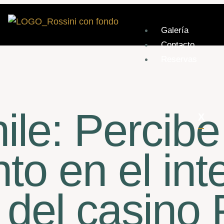
Galería
Contacto
Reservas
ile: Percibe
X
to en el int
 del casino 