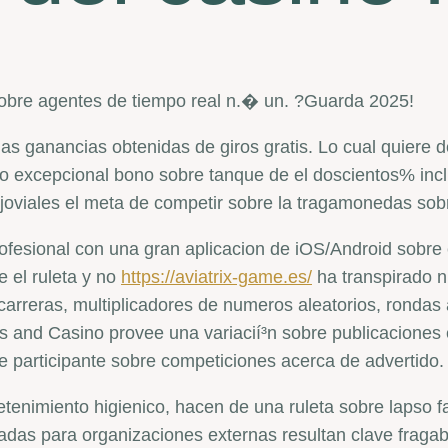
obre agentes de tiempo real n.� un. ?Guarda 2025!
s ganancias obtenidas de giros gratis. Lo cual quiere d
 todo excepcional bono sobre tanque de el doscientos% i
joviales el meta de competir sobre la tragamonedas sobr
rofesional con una gran aplicacion de iOS/Android sobre 
e el ruleta y no
https://aviatrix-game.es/
ha transpirado n
carreras, multiplicadores de numeros aleatorios, rondas
rs and Casino provee una variacií³n sobre publicacione
participante sobre competiciones acerca de advertido.
etenimiento higienico, hacen de una ruleta sobre lapso f
as para organizaciones externas resultan clave fragabet 