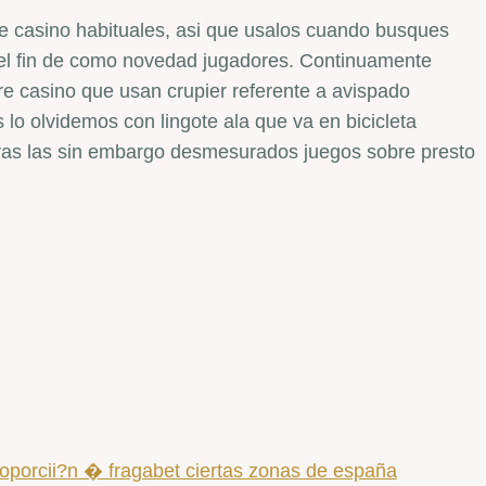
de casino habituales, asi que usalos cuando busques
 el fin de como novedad jugadores. Continuamente
re casino que usan crupier referente a avispado
lo olvidemos con lingote ala que va en bicicleta
llaras las sin embargo desmesurados juegos sobre presto
roporcii?n � fragabet ciertas zonas de españa