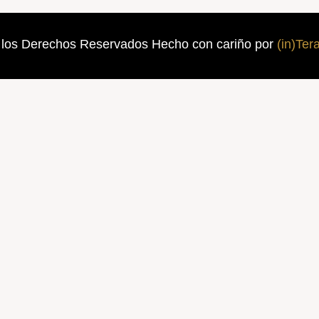
 los Derechos Reservados Hecho con cariño por
(in)Ter