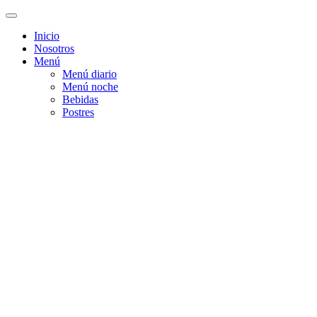
Inicio
Nosotros
Menú
Menú diario
Menú noche
Bebidas
Postres