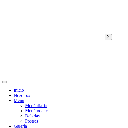
X
Inicio
Nosotros
Menú
Menú diario
Menú noche
Bebidas
Postres
Galería