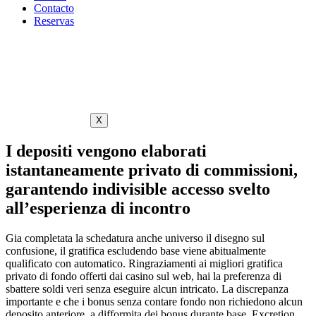
Contacto
Reservas
X
I depositi vengono elaborati
istantaneamente privato di commissioni,
garantendo indivisible accesso svelto
all’esperienza di incontro
Gia completata la schedatura anche universo il disegno sul
confusione, il gratifica escludendo base viene abitualmente
qualificato con automatico. Ringraziamenti ai migliori gratifica
privato di fondo offerti dai casino sul web, hai la preferenza di
sbattere soldi veri senza eseguire alcun intricato. La discrepanza
importante e che i bonus senza contare fondo non richiedono alcun
deposito anteriore, a difformita dei bonus durante base. Excretion