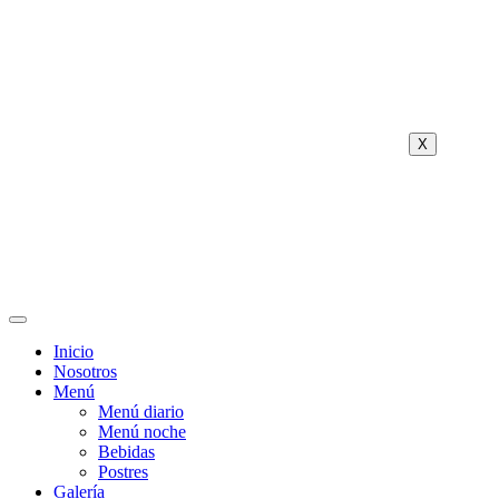
X
Inicio
Nosotros
Menú
Menú diario
Menú noche
Bebidas
Postres
Galería