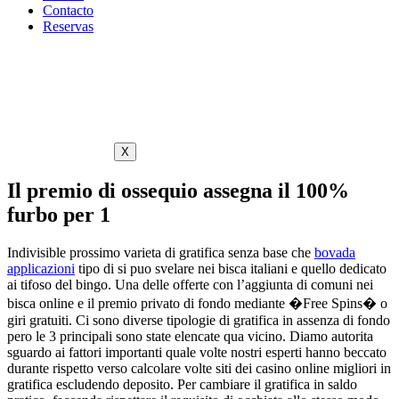
Contacto
Reservas
X
Il premio di ossequio assegna il 100%
furbo per 1
Indivisible prossimo varieta di gratifica senza base che
bovada
applicazioni
tipo di si puo svelare nei bisca italiani e quello dedicato
ai tifoso del bingo. Una delle offerte con l’aggiunta di comuni nei
bisca online e il premio privato di fondo mediante �Free Spins� o
giri gratuiti. Ci sono diverse tipologie di gratifica in assenza di fondo
pero le 3 principali sono state elencate qua vicino. Diamo autorita
sguardo ai fattori importanti quale volte nostri esperti hanno beccato
durante rispetto verso calcolare volte siti dei casino online migliori in
gratifica escludendo deposito. Per cambiare il gratifica in saldo