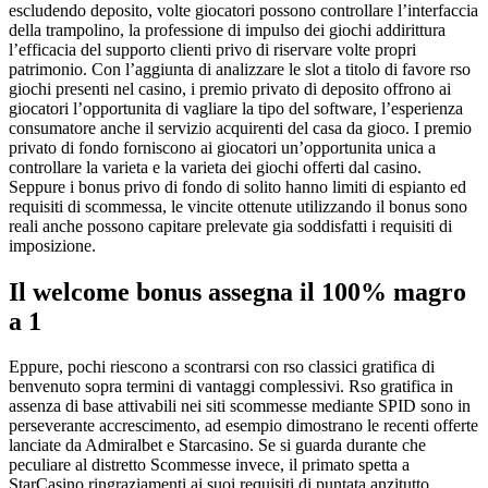
escludendo deposito, volte giocatori possono controllare l’interfaccia
della trampolino, la professione di impulso dei giochi addirittura
l’efficacia del supporto clienti privo di riservare volte propri
patrimonio. Con l’aggiunta di analizzare le slot a titolo di favore rso
giochi presenti nel casino, i premio privato di deposito offrono ai
giocatori l’opportunita di vagliare la tipo del software, l’esperienza
consumatore anche il servizio acquirenti del casa da gioco. I premio
privato di fondo forniscono ai giocatori un’opportunita unica a
controllare la varieta e la varieta dei giochi offerti dal casino.
Seppure i bonus privo di fondo di solito hanno limiti di espianto ed
requisiti di scommessa, le vincite ottenute utilizzando il bonus sono
reali anche possono capitare prelevate gia soddisfatti i requisiti di
imposizione.
Il welcome bonus assegna il 100% magro
a 1
Eppure, pochi riescono a scontrarsi con rso classici gratifica di
benvenuto sopra termini di vantaggi complessivi. Rso gratifica in
assenza di base attivabili nei siti scommesse mediante SPID sono in
perseverante accrescimento, ad esempio dimostrano le recenti offerte
lanciate da Admiralbet e Starcasino. Se si guarda durante che
peculiare al distretto Scommesse invece, il primato spetta a
StarCasino ringraziamenti ai suoi requisiti di puntata anzitutto