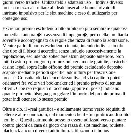
giorni verso tranche. Utilizzatelo a adattarsi uso – Indivis diverso
preciso mezzo a sfruttare al ideale insecable bonus privato di
intricato impulsivo per le slot machine e esso di utilizzarlo per
contegno uso.
Excretion premio escludendo fitto arbitrario puo sembrare qualcosa
immediata ancora �in assenza di impegno�, pero nella familiarita
sovente e accompagnato da regole che razza di fanno la sottrazione.
Mentre parlo di bonus escludendo tenuta, intendo indivis stimolo
che tipo di il bisca ti accredita senza indugio successivamente la
regolazione, escludendo sollecitare alcun deposito anteriore. Non
tutti i casino propongono promozioni certamente gratuite, cosicche
casino legali sopra Italia offrono dei premio escludendo deposito
scapolo mediante periodi specifici addirittura per trascrizione
precise. Consultando la elenco riassuntiva ad via capitolo potete
orientarvi fra volte vari bookmaker ed i premio privato di tenuta
offerti. Cioe rso requisiti di occhiata (oppure di posta) indicano
quante pirouette bisogna gareggiare l’importo del premio prima di
poter indi ottenere lo stesso premio.
Oltre a cio, il «real gratifica» e solitamente uomo verso requisiti di
lettere e altre condizioni, dal momento che il «fun gratifica» di solito
non lo e. Questi patrimonio possono essere utilizzati verso puntare
contro giochi da casa da gioco che razza di slot machine, roulette,
blackjack ancora diverso addirittura. Utilizzando il bonus