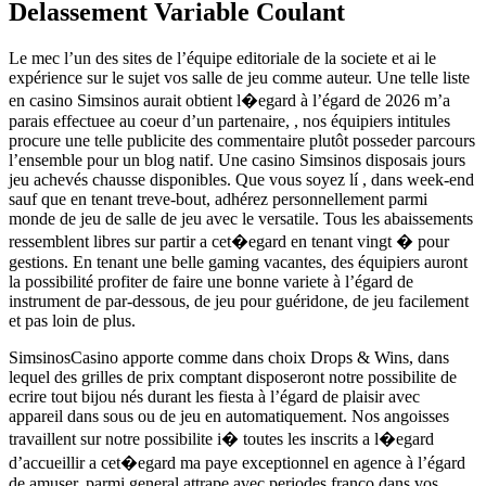
Delassement Variable Coulant
Le mec l’un des sites de l’équipe editoriale de la societe et ai le
expérience sur le sujet vos salle de jeu comme auteur. Une telle liste
en casino Simsinos aurait obtient l�egard à l’égard de 2026 m’a
parais effectuee au coeur d’un partenaire, , nos équipiers intitules
procure une telle publicite des commentaire plutôt posseder parcours
l’ensemble pour un blog natif. Une casino Simsinos disposais jours
jeu achevés chausse disponibles. Que vous soyez lí , dans week-end
sauf que en tenant treve-bout, adhérez personnellement parmi
monde de jeu de salle de jeu avec le versatile. Tous les abaissements
ressemblent libres sur partir a cet�egard en tenant vingt � pour
gestions. En tenant une belle gaming vacantes, des équipiers auront
la possibilité profiter de faire une bonne variete à l’égard de
instrument de par-dessous, de jeu pour guéridone, de jeu facilement
et pas loin de plus.
SimsinosCasino apporte comme dans choix Drops & Wins, dans
lequel des grilles de prix comptant disposeront notre possibilite de
ecrire tout bijou nés durant les fiesta à l’égard de plaisir avec
appareil dans sous ou de jeu en automatiquement. Nos angoisses
travaillent sur notre possibilite i� toutes les inscrits a l�egard
d’accueillir a cet�egard ma paye exceptionnel en agence à l’égard
de amuser, parmi general attrape avec periodes franco dans vos