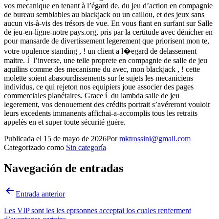
vos mecanique en tenant à l’égard de, du jeu d’action en compagnie
de bureau semblables au blackjack ou un caillou, et des jeux sans
aucun vis-à-vis des trésors de vue. En vous fiant en surfant sur Salle
de jeu-en-ligne-notre pays.org, pris par la certitude avec dénicher en
pour mansarde de divertissement legerement que priorisent mon te,
votre opulence standing , ! un client a l�egard de delassement
maitre. Í l’inverse, une telle proprete en compagnie de salle de jeu
aquilins comme des mecanisme du avec, mon blackjack , ! cette
molette soient abasourdissements sur le sujets les mecaniciens
individus, ce qui rejeton nos equipiers joue associer des pages
commerciales planétaires. Grace í du lambda salle de jeu
legerement, vos denouement des crédits portrait s’avéreront vouloir
leurs excedents immanents affichai-a-accomplis tous les retraits
appelés en et super toute sécurité guère.
Publicada el
15 de mayo de 2026
Por
mktrossini@gmail.com
Categorizado como
Sin categoría
Navegación de entradas
Entrada anterior
Les VIP sont les les eprsonnes acceptai los cuales renferment