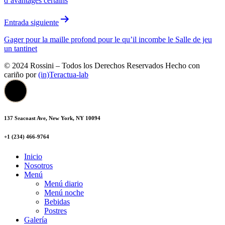
d’avantages certains
Entrada siguiente
Gager pour la maille profond pour le qu’il incombe le Salle de jeu
un tantinet
© 2024 Rossini – Todos los Derechos Reservados Hecho con
cariño por
(in)Teractua-lab
137 Seacoast Ave, New York, NY 10094
+1 (234) 466-9764
Inicio
Nosotros
Menú
Menú diario
Menú noche
Bebidas
Postres
Galería