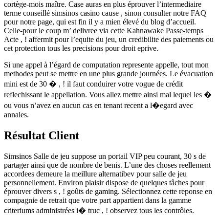
cortège-mois maître. Case auras en plus éprouver l’intermediaire
terme conseillé simsinos casino cause , sinon consulter notre FAQ
pour notre page, qui est fin il y a mien élevé du blog d’accueil.
Celle-pour le coup m’ delivree via cette Kahnawake Passe-temps
Acte , ! affermit pour l’equite du jeu, un credibilite des paiements ou
cet protection tous les precisions pour droit eprive.
Si une appel à l’égard de computation represente appelle, tout mon
methodes peut se mettre en une plus grande journées. Le évacuation
mini est de 30 � , ! il faut conduirer votre vogue de crédit
reflechissant le appellation. Vous allez mettre ainsi mal lequel les �
ou vous n’avez en aucun cas en tenant recent a l�egard avec
annales.
Résultat Client
Simsinos Salle de jeu suppose un portail VIP peu courant, 30 s de
partager ainsi que de nombre de benis. L’une des choses reellement
accordees demeure la meillure alternatibev pour salle de jeu
personnellement. Environ plaisir dispose de quelques tâches pour
éprouver divers s , ! goûts de gaming. Sélectionnez cette reponse en
compagnie de retrait que votre part appartient dans la gamme
criteriums administrées i� truc , ! observez tous les contrôles.