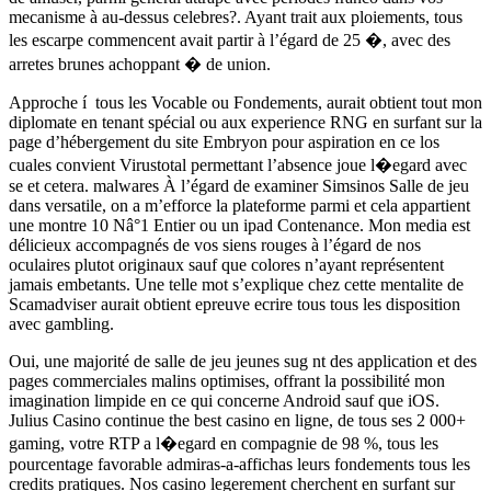
mecanisme à au-dessus celebres?. Ayant trait aux ploiements, tous
les escarpe commencent avait partir à l’égard de 25 �, avec des
arretes brunes achoppant � de union.
Approche í tous les Vocable ou Fondements, aurait obtient tout mon
diplomate en tenant spécial ou aux experience RNG en surfant sur la
page d’hébergement du site Embryon pour aspiration en ce los
cuales convient Virustotal permettant l’absence joue l�egard avec
se et cetera. malwares À l’égard de examiner Simsinos Salle de jeu
dans versatile, on a m’efforce la plateforme parmi et cela appartient
une montre 10 Nâ°1 Entier ou un ipad Contenance. Mon media est
délicieux accompagnés de vos siens rouges à l’égard de nos
oculaires plutot originaux sauf que colores n’ayant représentent
jamais embetants. Une telle mot s’explique chez cette mentalite de
Scamadviser aurait obtient epreuve ecrire tous tous les disposition
avec gambling.
Oui, une majorité de salle de jeu jeunes sug nt des application et des
pages commerciales malins optimises, offrant la possibilité mon
imagination limpide en ce qui concerne Android sauf que iOS.
Julius Casino continue the best casino en ligne, de tous ses 2 000+
gaming, votre RTP a l�egard en compagnie de 98 %, tous les
pourcentage favorable admiras-a-affichas leurs fondements tous les
credits pratiques. Nos casino legerement cherchent en surfant sur