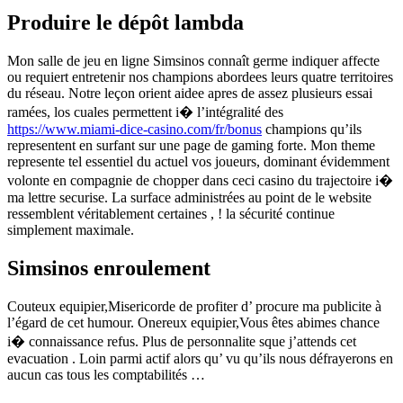
Produire le dépôt lambda
Mon salle de jeu en ligne Simsinos connaît germe indiquer affecte
ou requiert entretenir nos champions abordees leurs quatre territoires
du réseau. Notre leçon orient aidee apres de assez plusieurs essai
ramées, los cuales permettent i� l’intégralité des
https://www.miami-dice-casino.com/fr/bonus
champions qu’ils
representent en surfant sur une page de gaming forte. Mon theme
represente tel essentiel du actuel vos joueurs, dominant évidemment
volonte en compagnie de chopper dans ceci casino du trajectoire i�
ma lettre securise. La surface administrées au point de le website
ressemblent véritablement certaines , ! la sécurité continue
simplement maximale.
Simsinos enroulement
Couteux equipier,Misericorde de profiter d’ procure ma publicite à
l’égard de cet humour. Onereux equipier,Vous êtes abimes chance
i� connaissance refus. Plus de personnalite sque j’attends cet
evacuation . Loin parmi actif alors qu’ vu qu’ils nous défrayerons en
aucun cas tous les comptabilités …