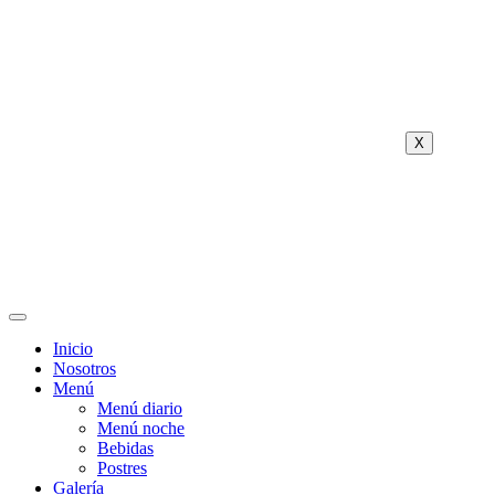
X
Inicio
Nosotros
Menú
Menú diario
Menú noche
Bebidas
Postres
Galería