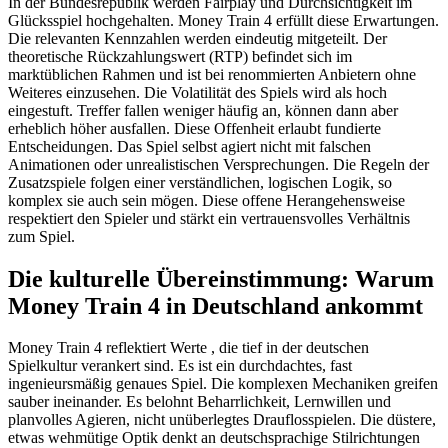
In der Bundesrepublik werden Fairplay und Durchsichtigkeit im
Glücksspiel hochgehalten. Money Train 4 erfüllt diese Erwartungen.
Die relevanten Kennzahlen werden eindeutig mitgeteilt. Der
theoretische Rückzahlungswert (RTP) befindet sich im
marktüblichen Rahmen und ist bei renommierten Anbietern ohne
Weiteres einzusehen. Die Volatilität des Spiels wird als hoch
eingestuft. Treffer fallen weniger häufig an, können dann aber
erheblich höher ausfallen. Diese Offenheit erlaubt fundierte
Entscheidungen. Das Spiel selbst agiert nicht mit falschen
Animationen oder unrealistischen Versprechungen. Die Regeln der
Zusatzspiele folgen einer verständlichen, logischen Logik, so
komplex sie auch sein mögen. Diese offene Herangehensweise
respektiert den Spieler und stärkt ein vertrauensvolles Verhältnis
zum Spiel.
Die kulturelle Übereinstimmung: Warum
Money Train 4 in Deutschland ankommt
Money Train 4 reflektiert Werte , die tief in der deutschen
Spielkultur verankert sind. Es ist ein durchdachtes, fast
ingenieursmäßig genaues Spiel. Die komplexen Mechaniken greifen
sauber ineinander. Es belohnt Beharrlichkeit, Lernwillen und
planvolles Agieren, nicht unüberlegtes Drauflosspielen. Die düstere,
etwas wehmütige Optik denkt an deutschsprachige Stilrichtungen