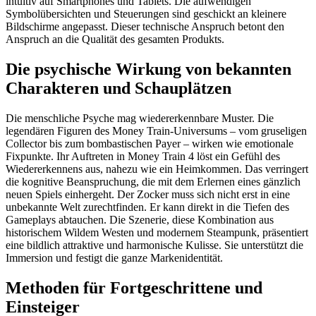
intuitiv auf Smartphones und Tablets. Die aufwendigen
Symbolübersichten und Steuerungen sind geschickt an kleinere
Bildschirme angepasst. Dieser technische Anspruch betont den
Anspruch an die Qualität des gesamten Produkts.
Die psychische Wirkung von bekannten
Charakteren und Schauplätzen
Die menschliche Psyche mag wiedererkennbare Muster. Die
legendären Figuren des Money Train-Universums – vom gruseligen
Collector bis zum bombastischen Payer – wirken wie emotionale
Fixpunkte. Ihr Auftreten in Money Train 4 löst ein Gefühl des
Wiedererkennens aus, nahezu wie ein Heimkommen. Das verringert
die kognitive Beanspruchung, die mit dem Erlernen eines gänzlich
neuen Spiels einhergeht. Der Zocker muss sich nicht erst in eine
unbekannte Welt zurechtfinden. Er kann direkt in die Tiefen des
Gameplays abtauchen. Die Szenerie, diese Kombination aus
historischem Wildem Westen und modernem Steampunk, präsentiert
eine bildlich attraktive und harmonische Kulisse. Sie unterstützt die
Immersion und festigt die ganze Markenidentität.
Methoden für Fortgeschrittene und
Einsteiger