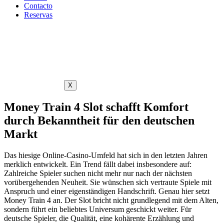
Contacto
Reservas
X
Money Train 4 Slot schafft Komfort
durch Bekanntheit für den deutschen
Markt
Das hiesige Online-Casino-Umfeld hat sich in den letzten Jahren
merklich entwickelt. Ein Trend fällt dabei insbesondere auf:
Zahlreiche Spieler suchen nicht mehr nur nach der nächsten
vorübergehenden Neuheit. Sie wünschen sich vertraute Spiele mit
Anspruch und einer eigenständigen Handschrift. Genau hier setzt
Money Train 4 an. Der Slot bricht nicht grundlegend mit dem Alten,
sondern führt ein beliebtes Universum geschickt weiter. Für
deutsche Spieler, die Qualität, eine kohärente Erzählung und