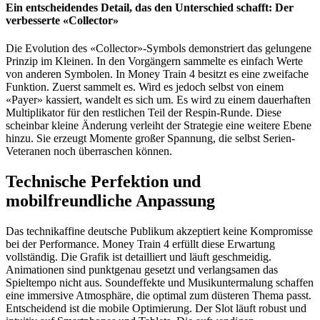
Ein entscheidendes Detail, das den Unterschied schafft: Der
verbesserte «Collector»
Die Evolution des «Collector»-Symbols demonstriert das gelungene
Prinzip im Kleinen. In den Vorgängern sammelte es einfach Werte
von anderen Symbolen. In Money Train 4 besitzt es eine zweifache
Funktion. Zuerst sammelt es. Wird es jedoch selbst von einem
«Payer» kassiert, wandelt es sich um. Es wird zu einem dauerhaften
Multiplikator für den restlichen Teil der Respin-Runde. Diese
scheinbar kleine Änderung verleiht der Strategie eine weitere Ebene
hinzu. Sie erzeugt Momente großer Spannung, die selbst Serien-
Veteranen noch überraschen können.
Technische Perfektion und
mobilfreundliche Anpassung
Das technikaffine deutsche Publikum akzeptiert keine Kompromisse
bei der Performance. Money Train 4 erfüllt diese Erwartung
vollständig. Die Grafik ist detailliert und läuft geschmeidig.
Animationen sind punktgenau gesetzt und verlangsamen das
Spieltempo nicht aus. Soundeffekte und Musikuntermalung schaffen
eine immersive Atmosphäre, die optimal zum düsteren Thema passt.
Entscheidend ist die mobile Optimierung. Der Slot läuft robust und