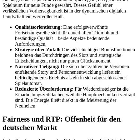
Spielraum für neue Funde gewährt. Dieses Gefühl einer
verlässlichen Vorhersagbarkeit ist in der dynamischen digitalen
Landschaft ein wertvoller Halt.
Qualitätsorientierung:
Eine erfolgsverwöhnte
Fortsetzungsreihe steht für dauerhaften Triumph und
beständige Qualität – beide Aspekte bedeutende
Anforderungen.
Strategie über Zufall:
Die vielschichtigen Bonusfunktionen
belohnen das Durchdringen des Slots und strategische
Entscheidungen, nicht nur puren Glücksmoment.
Narrativer Tiefgang:
Die sich über zahlreiche Versionen
entfaltende Story und Personenentwicklung liefert ein
befriedigenderes Erlebnis als ein in sich abgeschlossener
Spielautomat.
Reduzierte Überforderung:
Für Wiedereinsteiger ist die
Einarbeitungszeit flacher, weil die Hauptmechaniken vertraut
sind. Die Energie fließt direkt in die Meisterung der
Neuheiten.
Fairness und RTP: Offenheit für den
deutschen Markt