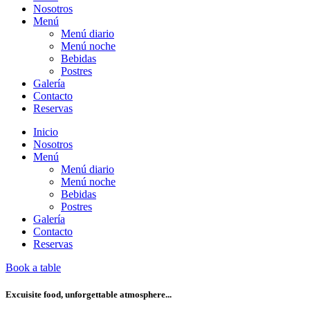
Nosotros
Menú
Menú diario
Menú noche
Bebidas
Postres
Galería
Contacto
Reservas
Inicio
Nosotros
Menú
Menú diario
Menú noche
Bebidas
Postres
Galería
Contacto
Reservas
Book a table
Excuisite food, unforgettable atmosphere...