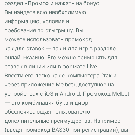
раздел «Промо» и нажать на бонус.
Вы найдете всю необходимую
информацию, условия и
требования по отыгрышу. Вы
можете использовать промокод
как для ставок — так и для игр в разделе
онлайн-казино. Его можно применять для
ставок в линии или в формате Live.
Ввести его легко как с компьютера (так и
через приложение Melbet), доступное на
устройствах с iOS и Android. Промокод Melbet
— это комбинация букв и цифр,
обеспечивающая пользователю
дополнительные преимущества. Например
(введя промокод BAS30 при регистрации), вы