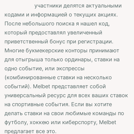
участники делятся актуальными
кодами и информацией о текущих акциях.
После небольшого поиска я нашел код,
который предоставлял увеличенный
приветственный бонус при регистрации.
Многие букмекерские конторы принимают
для отыгрыша только ординары, ставки на
одно событие, или экспрессы
(комбинированные ставки на несколько
событий). Melbet представляет собой
универсальный ресурс для всех ваших ставок
на спортивные события. Если вы хотите
делать ставки на свои любимые команды по
футболу, хоккею или киберспорту, Melbet
предлагает все это.