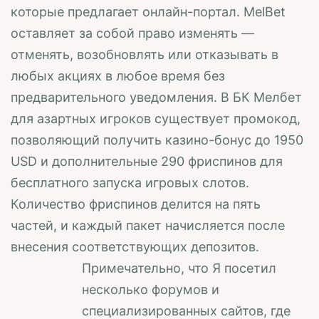
которые предлагает онлайн-портал. MelBet
оставляет за собой право изменять —
отменять, возобновлять или отказывать в
любых акциях в любое время без
предварительного уведомления. В БК Мелбет
для азартных игроков существует промокод,
позволяющий получить казино-бонус до 1950
USD и дополнительные 290 фриспинов для
бесплатного запуска игровых слотов.
Количество фриспинов делится на пять
частей, и каждый пакет начисляется после
внесения соответствующих депозитов.
Примечательно, что Я посетил
несколько форумов и
специализированных сайтов, где