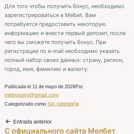
Для того чтобы получить бонус, необходимо
зарегистрироваться в Melbet. Вам
потребуется предоставить некоторую
информацию и внести первый депозит, после
чего вы сможете получить бонус. При
регистрации по e-mail необходимо указать
полный набор своих данных: страну, регион,
город, имя, фамилию и валюту.
Publicada el
11 de mayo de 2026
Por
mktrossini@gmail.com
Sin categoría
Categorizado como
Entrada anterior
С официального сайта Мелбет