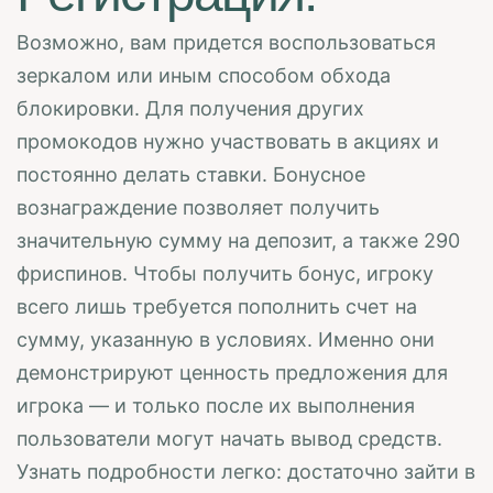
Возможно, вам придется воспользоваться
зеркалом или иным способом обхода
блокировки. Для получения других
промокодов нужно участвовать в акциях и
постоянно делать ставки. Бонусное
вознаграждение позволяет получить
значительную сумму на депозит, а также 290
фриспинов. Чтобы получить бонус, игроку
всего лишь требуется пополнить счет на
сумму, указанную в условиях. Именно они
демонстрируют ценность предложения для
игрока — и только после их выполнения
пользователи могут начать вывод средств.
Узнать подробности легко: достаточно зайти в