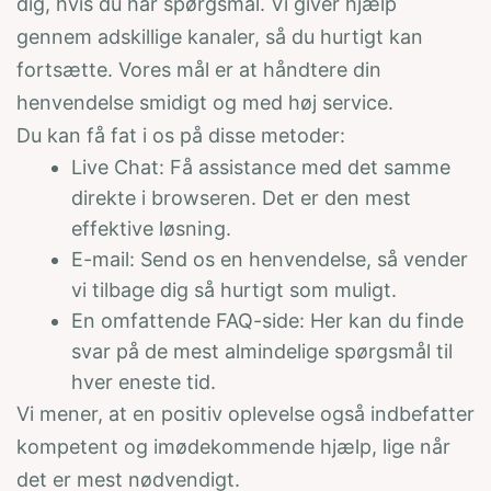
dig, hvis du har spørgsmål. Vi giver hjælp
gennem adskillige kanaler, så du hurtigt kan
fortsætte. Vores mål er at håndtere din
henvendelse smidigt og med høj service.
Du kan få fat i os på disse metoder:
Live Chat: Få assistance med det samme
direkte i browseren. Det er den mest
effektive løsning.
E-mail: Send os en henvendelse, så vender
vi tilbage dig så hurtigt som muligt.
En omfattende FAQ-side: Her kan du finde
svar på de mest almindelige spørgsmål til
hver eneste tid.
Vi mener, at en positiv oplevelse også indbefatter
kompetent og imødekommende hjælp, lige når
det er mest nødvendigt.