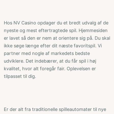
Hos NV Casino opdager du et bredt udvalg af de
nyeste og mest eftertragtede spil. Hjemmesiden
er lavet så den er nem at orientere sig på. Du skal
ikke søge længe efter dit næste favoritspil. Vi
partner med nogle af markedets bedste
udviklere. Det indebærer, at du får spil i høj
kvalitet, hvor alt foregår fair. Oplevelsen er
tilpasset til dig.
Er der alt fra traditionelle spilleautomater til nye