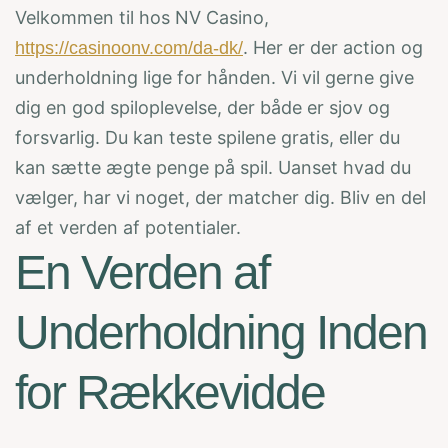
Velkommen til hos NV Casino,
. Her er der action og
https://casinoonv.com/da-dk/
underholdning lige for hånden. Vi vil gerne give
dig en god spiloplevelse, der både er sjov og
forsvarlig. Du kan teste spilene gratis, eller du
kan sætte ægte penge på spil. Uanset hvad du
vælger, har vi noget, der matcher dig. Bliv en del
af et verden af potentialer.
En Verden af
Underholdning Inden
for Rækkevidde