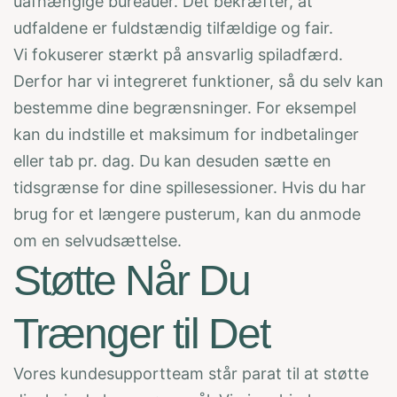
uafhængige bureauer. Det bekræfter, at
udfaldene er fuldstændig tilfældige og fair.
Vi fokuserer stærkt på ansvarlig spiladfærd.
Derfor har vi integreret funktioner, så du selv kan
bestemme dine begrænsninger. For eksempel
kan du indstille et maksimum for indbetalinger
eller tab pr. dag. Du kan desuden sætte en
tidsgrænse for dine spillesessioner. Hvis du har
brug for et længere pusterum, kan du anmode
om en selvudsættelse.
Støtte Når Du
Trænger til Det
Vores kundesupportteam står parat til at støtte