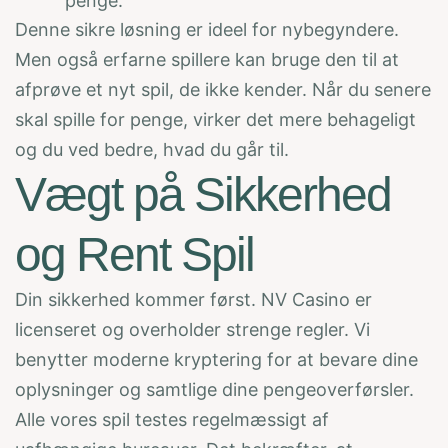
penge.
Denne sikre løsning er ideel for nybegyndere.
Men også erfarne spillere kan bruge den til at
afprøve et nyt spil, de ikke kender. Når du senere
skal spille for penge, virker det mere behageligt
og du ved bedre, hvad du går til.
Vægt på Sikkerhed
og Rent Spil
Din sikkerhed kommer først. NV Casino er
licenseret og overholder strenge regler. Vi
benytter moderne kryptering for at bevare dine
oplysninger og samtlige dine pengeoverførsler.
Alle vores spil testes regelmæssigt af