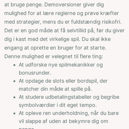
at bruge penge. Demoversioner giver dig
mulighed for at lære reglerne og prøve kræfter
med strategier, mens du er fuldstændig risikofri.
Det er en god måde at få selvtillid på, før du giver
dig i kast med det virkelige spil. Du skal ikke
engang at oprette en bruger for at starte.
Denne mulighed er velegnet til flere ting:
At udforske nye spilmekanikker og
bonusrunder.
At opdage de slots eller bordspil, der
matcher din måde at spille på.
At studere udbetalingstabeller og begribe
symbolværdier i dit eget tempo.
At opleve ren underholdning, når du bare
vil slappe af uden at bekymre dig om