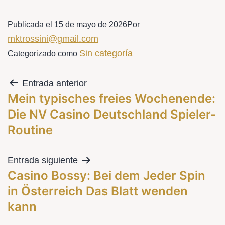
Publicada el
15 de mayo de 2026
Por
mktrossini@gmail.com
Sin categoría
Categorizado como
Entrada anterior
Mein typisches freies Wochenende:
Die NV Casino Deutschland Spieler-
Routine
Entrada siguiente
Casino Bossy: Bei dem Jeder Spin
in Österreich Das Blatt wenden
kann