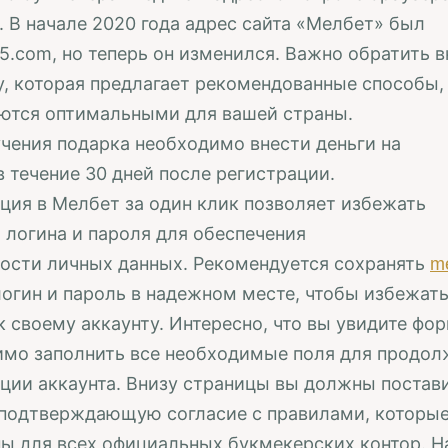
u. В начале 2020 года адрес сайта «Мелбет» был
5.com, но теперь он изменился. Важно обратить 
у, которая предлагает рекомендованные способы, 
ются оптимальными для вашей страны.
чения подарка необходимо внести деньги на
в течение 30 дней после регистрации.
ция в Мелбет за один клик позволяет избежать
 логина и пароля для обеспечения
ости личных данных. Рекомендуется сохранять
me
огин и пароль в надежном месте, чтобы избежать
к своему аккаунту. Интересно, что вы увидите фор
имо заполнить все необходимые поля для продол
ции аккаунта. Внизу страницы вы должны постав
 подтверждающую согласие с правилами, которые
ы для всех официальных букмекерских контор. Н