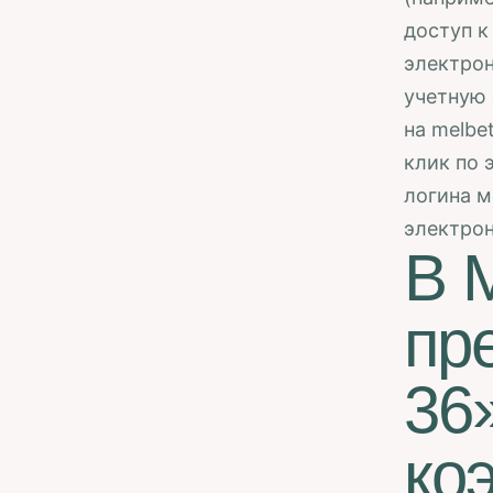
доступ к
электрон
учетную 
на melbe
клик по 
логина м
электрон
В 
пр
36
ко