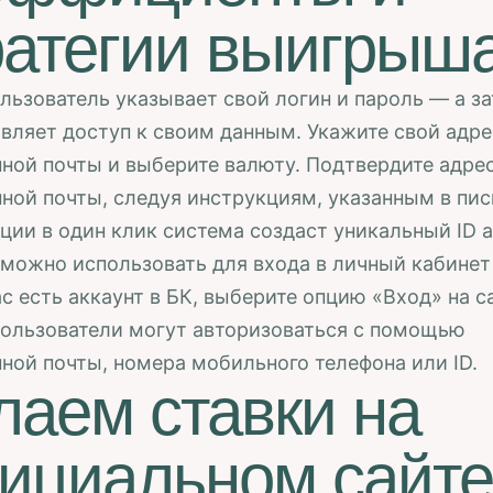
ратегии выигрыша
льзователь указывает свой логин и пароль — а з
вляет доступ к своим данным. Укажите свой адре
ной почты и выберите валюту. Подтвердите адре
ной почты, следуя инструкциям, указанным в пис
ции в один клик система создаст уникальный ID а
можно использовать для входа в личный кабинет 
ас есть аккаунт в БК, выберите опцию «Вход» на с
Пользователи могут авторизоваться с помощью
ной почты, номера мобильного телефона или ID.
лаем ставки на
ициальном сайте