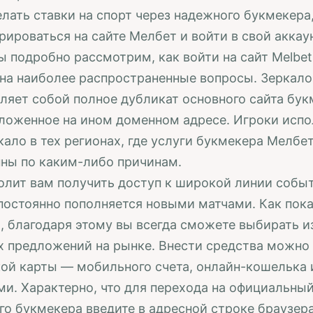
лать ставки на спорт через надежного букмекера
рироваться на сайте Мелбет и войти в свой аккаун
ы подробно рассмотрим, как войти на сайт Melbet
на наиболее распространенные вопросы. Зеркало
ляет собой полное дубликат основного сайта бук
ложенное на ином доменном адресе. Игроки исп
кало в тех регионах, где услуги букмекера Мелбе
ны по каким-либо причинам.
олит вам получить доступ к широкой линии собы
постоянно пополняется новыми матчами. Как пок
, благодаря этому вы всегда сможете выбирать и
 предложений на рынке. Внести средства можно
ой карты — мобильного счета, онлайн-кошелька 
и. Характерно, что для перехода на официальный
го букмекера введите в адресной строке браузер