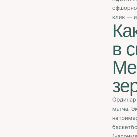
офшорном
клик — и
Ка
в 
Mel
зе
Ординар 
матча. Э
например
баскетбо
(наприме