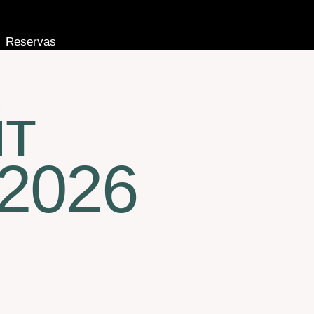
Reservas
т
 2026