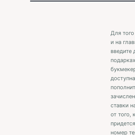
Для того
и на гла
введите 
подарках
букмекер
доступна
пополнит
зачислен
ставки н
от того,
придется
номер те