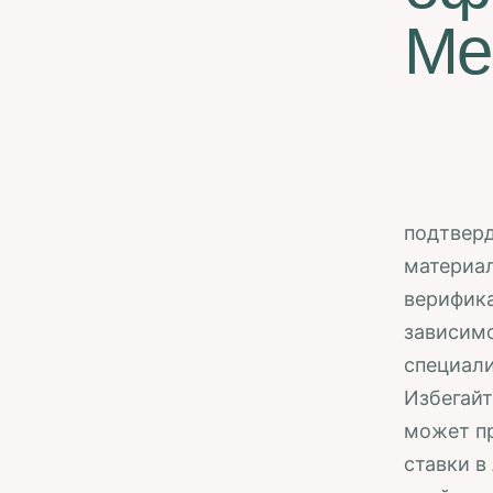
Me
подтверд
материал
верифика
зависимо
специал
Избегайт
может пр
ставки в