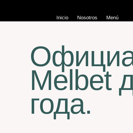
Inicio
Nosotros
Menú
Официа
Melbet 
года.