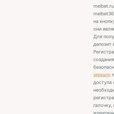
melbet.r
melbet36
на кнопк
они явля
Для полу
депозит 
Регистра
создания
безопасн
л
зеркало
доступа 
необход
регистра
галочку,
идентичн