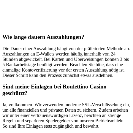
Wie lange dauern Auszahlungen?
Die Dauer einer Auszahlung hängt von der präferierten Methode ab.
Auszahlungen an E-Wallets werden häufig innerhalb von 24
Stunden abgewickelt. Bei Karten und Überweisungen können 3 bis
5 Bankarbeitstage benötigt werden. Beachten Sie bitte, dass eine
einmalige Kontoverifizierung vor der ersten Auszahlung nötig ist.
Dieser Schritt kann den Prozess zunächst etwas ausdehnen.
Sind meine Einlagen bei Roulettino Casino
geschützt?
Ja, vollkommen. Wir verwenden moderne SSL-Verschlüsselung ein,
um alle finanziellen und privaten Daten zu sichern. Zudem arbeiten
wir unter einer vertrauenswürdigen Lizenz, beachten an strenge
Regeln und separieren Spielergelder von unseren Betriebsmitteln.
So sind Ihre Einlagen stets zugänglich und bewahrt.