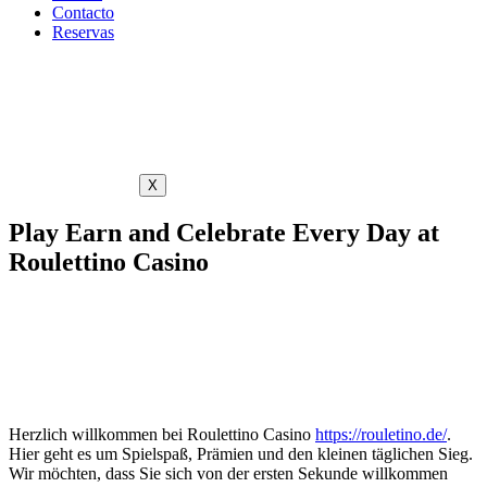
Contacto
Reservas
X
Play Earn and Celebrate Every Day at
Roulettino Casino
Herzlich willkommen bei Roulettino Casino
https://rouletino.de/
.
Hier geht es um Spielspaß, Prämien und den kleinen täglichen Sieg.
Wir möchten, dass Sie sich von der ersten Sekunde willkommen