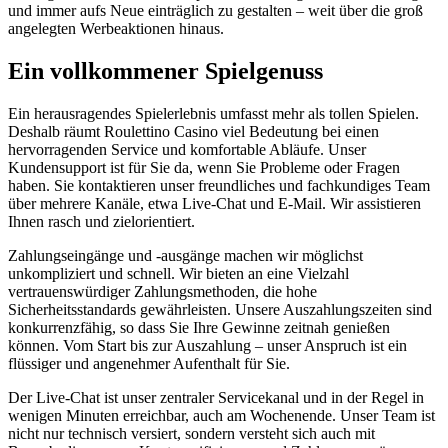
und immer aufs Neue einträglich zu gestalten – weit über die groß
angelegten Werbeaktionen hinaus.
Ein vollkommener Spielgenuss
Ein herausragendes Spielerlebnis umfasst mehr als tollen Spielen.
Deshalb räumt Roulettino Casino viel Bedeutung bei einen
hervorragenden Service und komfortable Abläufe. Unser
Kundensupport ist für Sie da, wenn Sie Probleme oder Fragen
haben. Sie kontaktieren unser freundliches und fachkundiges Team
über mehrere Kanäle, etwa Live-Chat und E-Mail. Wir assistieren
Ihnen rasch und zielorientiert.
Zahlungseingänge und -ausgänge machen wir möglichst
unkompliziert und schnell. Wir bieten an eine Vielzahl
vertrauenswürdiger Zahlungsmethoden, die hohe
Sicherheitsstandards gewährleisten. Unsere Auszahlungszeiten sind
konkurrenzfähig, so dass Sie Ihre Gewinne zeitnah genießen
können. Vom Start bis zur Auszahlung – unser Anspruch ist ein
flüssiger und angenehmer Aufenthalt für Sie.
Der Live-Chat ist unser zentraler Servicekanal und in der Regel in
wenigen Minuten erreichbar, auch am Wochenende. Unser Team ist
nicht nur technisch versiert, sondern versteht sich auch mit