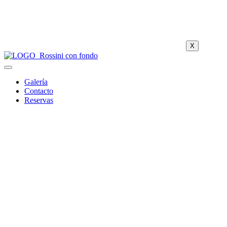
X
Galería
Contacto
Reservas