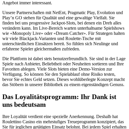
Angebot immer interessant.
Unsere Partnerschaften mit NetEnt, Pragmatic Play, Evolution und
Play’n GO stehen für Qualität und eine gewaltige Vielfalt. Sie
finden bei uns progressive Jackpot-Slots, bei denen ein Dreh alles
verändern kann. Im Live-Bereich warten unterhaltsame Spielshows
wie «Monopoly Live» oder «Dream Catcher». Für Strategen halten
wir viele Blackjack-Varianten und Roulette-Tische mit
unterschiedlichen Einsätzen bereit. So fühlen sich Neulinge und
erfahrene Spieler gleichermaßen zufrieden.
Die Plattform ist dabei stets benutzerfreundlich. Sie sind in der Lage
Spiele nach Anbieter, Beliebtheit oder Neuheiten sortieren und Ihre
Favoriten ablegen. Viele Slots bieten eine Demo-Version zur
Verfügung. So können Sie den Spielablauf ohne Risiko testen,
bevor Sie echtes Geld setzen. Dieses wohlüberlegte Konzept macht
das Stöbern in unserer Bibliothek zu einem eigenständigen Genuss.
Das Loyalitätsprogramm: Ihr Dank ist
uns bedeutsam
Ihre Loyalität verdient eine spezielle Anerkennung. Deshalb hat
Roulettino Casino ein mehrstufiges Treueprogramm konzipiert, das
Sie für jeglichen getätigten Einsatz belohnt. Bei jedem Spiel erhalten