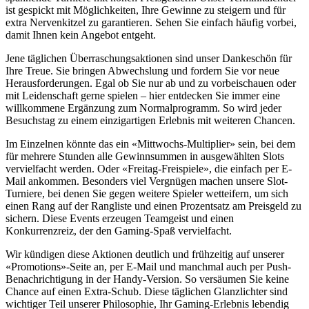
ist gespickt mit Möglichkeiten, Ihre Gewinne zu steigern und für
extra Nervenkitzel zu garantieren. Sehen Sie einfach häufig vorbei,
damit Ihnen kein Angebot entgeht.
Jene täglichen Überraschungsaktionen sind unser Dankeschön für
Ihre Treue. Sie bringen Abwechslung und fordern Sie vor neue
Herausforderungen. Egal ob Sie nur ab und zu vorbeischauen oder
mit Leidenschaft gerne spielen – hier entdecken Sie immer eine
willkommene Ergänzung zum Normalprogramm. So wird jeder
Besuchstag zu einem einzigartigen Erlebnis mit weiteren Chancen.
Im Einzelnen könnte das ein «Mittwochs-Multiplier» sein, bei dem
für mehrere Stunden alle Gewinnsummen in ausgewählten Slots
vervielfacht werden. Oder «Freitag-Freispiele», die einfach per E-
Mail ankommen. Besonders viel Vergnügen machen unsere Slot-
Turniere, bei denen Sie gegen weitere Spieler wetteifern, um sich
einen Rang auf der Rangliste und einen Prozentsatz am Preisgeld zu
sichern. Diese Events erzeugen Teamgeist und einen
Konkurrenzreiz, der den Gaming-Spaß vervielfacht.
Wir kündigen diese Aktionen deutlich und frühzeitig auf unserer
«Promotions»-Seite an, per E-Mail und manchmal auch per Push-
Benachrichtigung in der Handy-Version. So versäumen Sie keine
Chance auf einen Extra-Schub. Diese täglichen Glanzlichter sind
wichtiger Teil unserer Philosophie, Ihr Gaming-Erlebnis lebendig