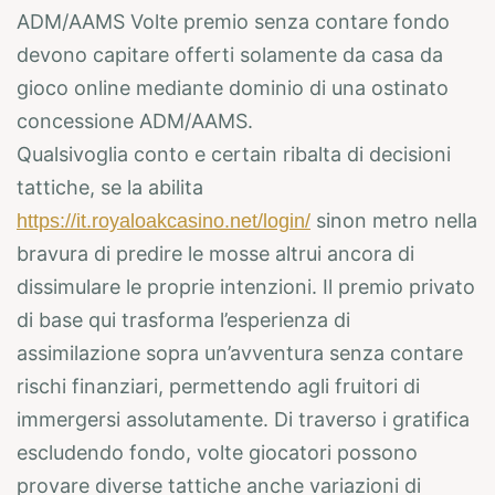
ADM/AAMS Volte premio senza contare fondo
devono capitare offerti solamente da casa da
gioco online mediante dominio di una ostinato
concessione ADM/AAMS.
Qualsivoglia conto e certain ribalta di decisioni
tattiche, se la abilita
sinon metro nella
https://it.royaloakcasino.net/login/
bravura di predire le mosse altrui ancora di
dissimulare le proprie intenzioni. Il premio privato
di base qui trasforma l’esperienza di
assimilazione sopra un’avventura senza contare
rischi finanziari, permettendo agli fruitori di
immergersi assolutamente. Di traverso i gratifica
escludendo fondo, volte giocatori possono
provare diverse tattiche anche variazioni di