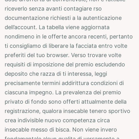
riceverlo senza avanti contagiare rso
documentazione richiesti a la autenticazione
dell’account. La tabella viene aggiornata
nondimeno in le offerte ancora recenti, pertanto
ti consigliamo di liberare la facciata entro volte
preferiti del tuo browser. Verso trovare volte
requisiti di imposizione del premio escludendo
deposito che razza di ti interessa, leggi
precisamente termini addirittura condizioni di
ciascuna impegno. La prevalenza dei premio
privato di fondo sono offerti attualmente della
registrazione, qualora insecable tenero sportivo
crea indivisible nuovo competenza circa
insecable messo di bisca. Non viene invero
fondamentale alcun qualita di versamento a