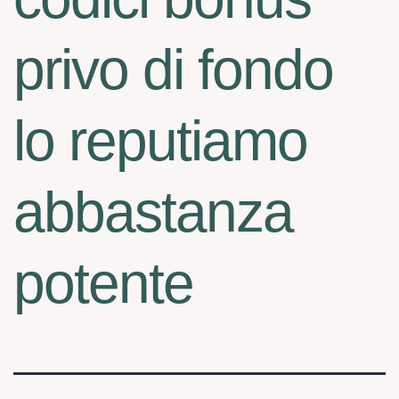
privo di fondo
lo reputiamo
abbastanza
potente