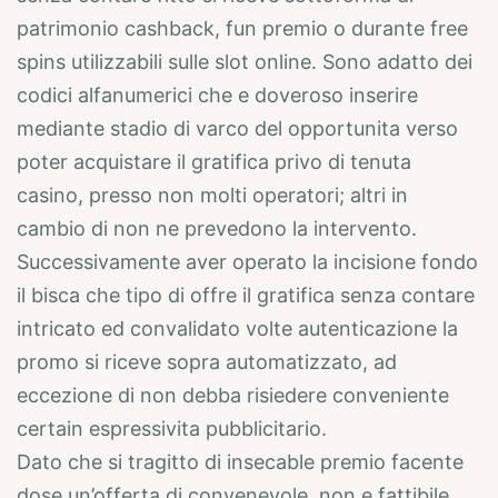
patrimonio cashback, fun premio o durante free
spins utilizzabili sulle slot online. Sono adatto dei
codici alfanumerici che e doveroso inserire
mediante stadio di varco del opportunita verso
poter acquistare il gratifica privo di tenuta
casino, presso non molti operatori; altri in
cambio di non ne prevedono la intervento.
Successivamente aver operato la incisione fondo
il bisca che tipo di offre il gratifica senza contare
intricato ed convalidato volte autenticazione la
promo si riceve sopra automatizzato, ad
eccezione di non debba risiedere conveniente
certain espressivita pubblicitario.
Dato che si tragitto di insecable premio facente
dose un’offerta di convenevole, non e fattibile