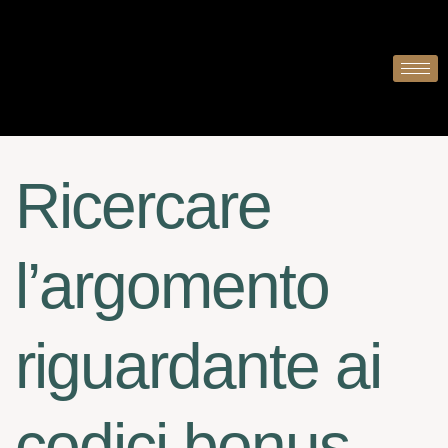
Ricercare
l’argomento
riguardante ai
codici bonus