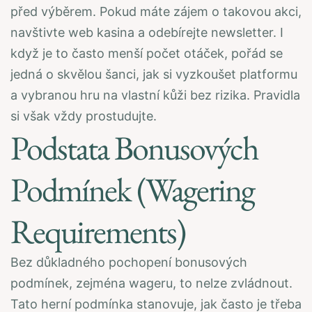
před výběrem. Pokud máte zájem o takovou akci,
navštivte web kasina a odebírejte newsletter. I
když je to často menší počet otáček, pořád se
jedná o skvělou šanci, jak si vyzkoušet platformu
a vybranou hru na vlastní kůži bez rizika. Pravidla
si však vždy prostudujte.
Podstata Bonusových
Podmínek (Wagering
Requirements)
Bez důkladného pochopení bonusových
podmínek, zejména wageru, to nelze zvládnout.
Tato herní podmínka stanovuje, jak často je třeba