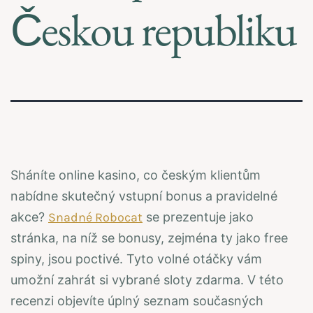
Českou republiku
Sháníte online kasino, co českým klientům
nabídne skutečný vstupní bonus a pravidelné
akce?
Snadné Robocat
se prezentuje jako
stránka, na níž se bonusy, zejména ty jako free
spiny, jsou poctivé. Tyto volné otáčky vám
umožní zahrát si vybrané sloty zdarma. V této
recenzi objevíte úplný seznam současných