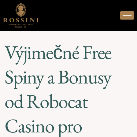
Výjimečné Free
Spiny a Bonusy
od Robocat
Casino pro