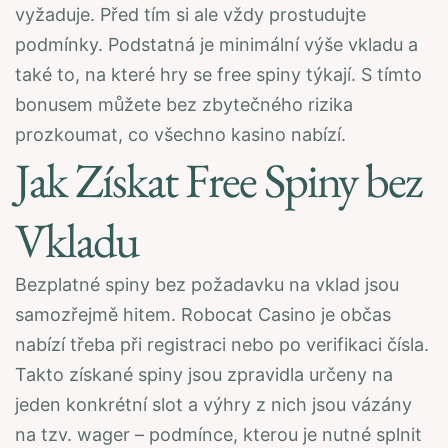
vyžaduje. Před tím si ale vždy prostudujte
podmínky. Podstatná je minimální výše vkladu a
také to, na které hry se free spiny týkají. S tímto
bonusem můžete bez zbytečného rizika
prozkoumat, co všechno kasino nabízí.
Jak Získat Free Spiny bez
Vkladu
Bezplatné spiny bez požadavku na vklad jsou
samozřejmě hitem. Robocat Casino je občas
nabízí třeba při registraci nebo po verifikaci čísla.
Takto získané spiny jsou zpravidla určeny na
jeden konkrétní slot a výhry z nich jsou vázány
na tzv. wager – podmínce, kterou je nutné splnit