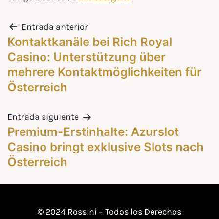
Entrada anterior
Kontaktkanäle bei Rich Royal
Casino: Unterstützung über
mehrere Kontaktmöglichkeiten für
Österreich
Entrada siguiente
Premium-Erstinhalte: Azurslot
Casino bringt exklusive Slots nach
Österreich
© 2024 Rossini – Todos los Derechos