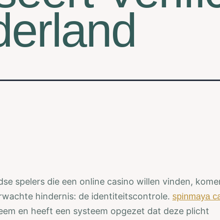
derland
se spelers die een online casino willen vinden, kom
wachte hindernis: de identiteitscontrole.
spinmaya c
eem en heeft een systeem opgezet dat deze plicht