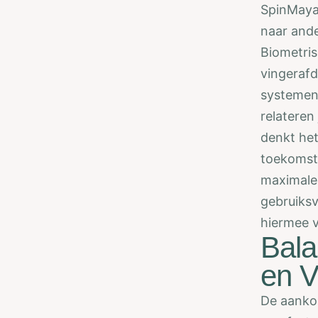
SpinMaya 
naar ande
Biometri
vingerafd
systemen 
relateren
denkt het
toekomsti
maximale 
gebruiksv
hiermee v
Bala
en V
De aankom