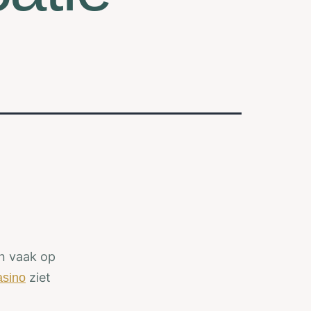
en vaak op
ziet
asino