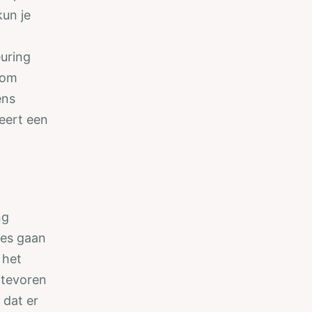
kun je
euring
 om
ens
deert een
ng
es gaan
 het
 tevoren
 dat er