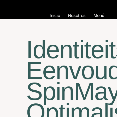
Inicio
Nosotros
Menú
Identitei
Eenvoud
SpinMay
Optimalis