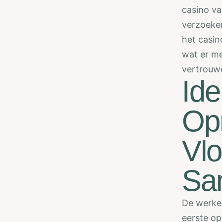
casino va
verzoeken
het casin
wat er me
vertrouwe
Ide
Op
Vl
Sa
De werkeli
eerste op