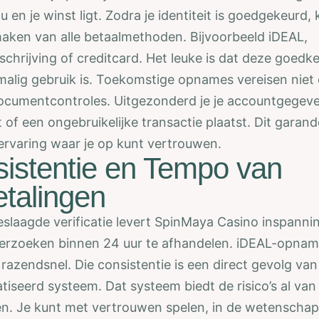
u en je winst ligt. Zodra je identiteit is goedgekeurd, 
aken van alle betaalmethoden. Bijvoorbeeld iDEAL,
chrijving of creditcard. Het leuke is dat deze goedk
alig gebruik is. Toekomstige opnames vereisen niet
ocumentcontroles. Uitgezonderd je je accountgegev
 of een ongebruikelijke transactie plaatst. Dit garan
rvaring waar je op kunt vertrouwen.
istentie en Tempo van
etalingen
slaagde verificatie levert SpinMaya Casino inspanni
rzoeken binnen 24 uur te afhandelen. iDEAL-opnam
razendsnel. Die consistentie is een direct gevolg van
iseerd systeem. Dat systeem biedt de risico’s al van
en. Je kunt met vertrouwen spelen, in de wetenschap