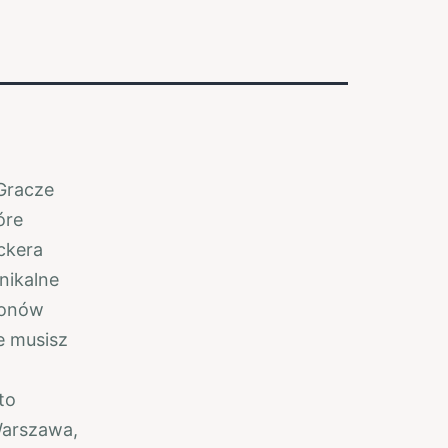
 Gracze
óre
ckera
nikalne
ionów
e musisz
to
Warszawa,