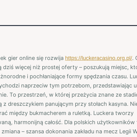
nek gier online się rozwija
.
https://luckeracasino.org.pl/
dziś więcej niż prostej oferty – poszukują miejsc, kt
óżnorodne i pochłaniające formy spędzania czasu. Lu
ychodzi naprzeciw tym potrzebom, przedstawiając u
ie. To przestrzeń, w której przeżycia znane ze stad
ą z dreszczykiem panującym przy stołach kasyna. Ni
erać między bukmacherem a ruletką. Luckera tworzy
aną, harmonijną całość. Dla polskich użytkowników 
 zmiana – szansa dokonania zakładu na mecz Legii 