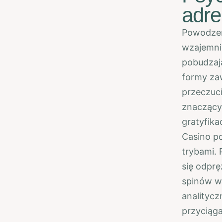
adre
Powodzen
wzajemnie
pobudzają
formy za
przeczuci
znaczącym
gratyfika
Casino p
trybami. 
się odprę
spinów w
analitycz
przyciąga