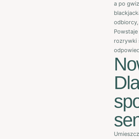
a po gwiz
blackjack
odbiorcy,
Powstaje
rozrywki 
odpowiedź
Now
Dla
spo
se
Umieszcz