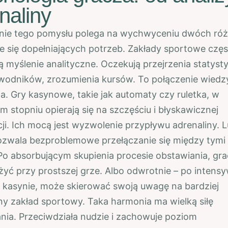
naliny
ie tego pomysłu polega na wychwyceniu dwóch róż
 się dopełniających potrzeb. Zakłady sportowe czę
 myślenie analityczne. Oczekują przejrzenia statyst
wodników, zrozumienia kursów. To połączenie wiedzy
a. Gry kasynowe, takie jak automaty czy ruletka, w
 stopniu opierają się na szczęściu i błyskawicznej
cji. Ich mocą jest wyzwolenie przypływu adrenaliny. 
ozwala bezproblemowe przełączanie się między tym
Po absorbującym skupienia procesie obstawiania, gr
żyć przy prostszej grze. Albo odwrotnie – po intensyw
 kasynie, może skierować swoją uwagę na bardziej
ny zakład sportowy. Taka harmonia ma wielką siłę
nia. Przeciwdziała nudzie i zachowuje poziom