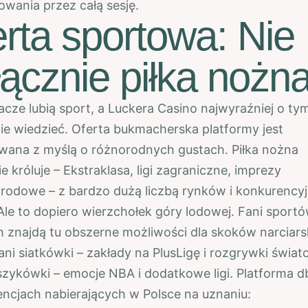
owania przez całą sesję.
rta sportowa: Nie
ącznie piłka nożn
acze lubią sport, a Luckera Casino najwyraźniej o ty
e wiedzieć. Oferta bukmacherska platformy jest
wana z myślą o różnorodnych gustach. Piłka nożna
e króluje – Ekstraklasa, ligi zagraniczne, imprezy
rodowe – z bardzo dużą liczbą rynków i konkurency
Ale to dopiero wierzchołek góry lodowej. Fani sport
znajdą tu obszerne możliwości dla skoków narciars
ani siatkówki – zakłady na PlusLigę i rozgrywki świat
szykówki – emocje NBA i dodatkowe ligi. Platforma d
ncjach nabierających w Polsce na uznaniu: