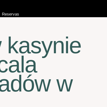
Reservas
 kasynie
cala
ładów w