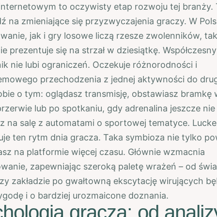
nternetowym to oczywisty etap rozwoju tej branży. 
 na zmieniające się przyzwyczajenia graczy. W Pols
owanie, jak i gry losowe liczą rzesze zwolenników, tak
ie prezentuje się na strzał w dziesiątkę. Współczesny
k nie lubi ograniczeń. Oczekuje różnorodności i
emowego przechodzenia z jednej aktywności do drugi
bie o tym: oglądasz transmisję, obstawiasz bramkę 
 przerwie lub po spotkaniu, gdy adrenalina jeszcze nie
z na salę z automatami o sportowej tematyce. Lucke
e ten rytm dnia gracza. Taka symbioza nie tylko po
sz na platformie więcej czasu. Głównie wzmacnia
wanie, zapewniając szeroką paletę wrażeń – od św
rzy zakładzie po gwałtowną ekscytację wirujących b
ygodę i o bardziej urozmaicone doznania.
hologia gracza: od analiz