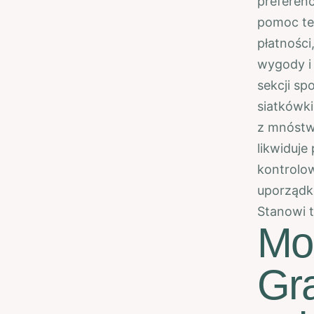
preferenc
pomoc te
płatności
wygody i 
sekcji sp
siatkówk
z mnóstw
likwiduje
kontrolow
uporządk
Stanowi t
Mob
Gr