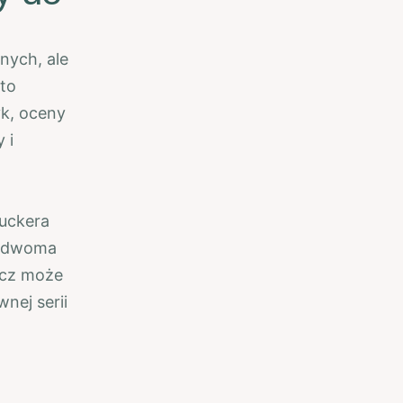
nych, ale
sto
yk, oceny
 i
Luckera
i dwoma
acz może
nej serii