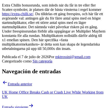
Extra Chillis bonusrunda, som inleds när du får in tre eller fler
Scatter-symboler, är platsen där de bästa vinsterna i regel kommer
https://extra-chilli.se/
. Du tilldelas ett gäng freespins, och här får ett
avgörande val: antingen går du för färre antal spins med en högre
startmultplikator, eller ett större antal spins med en lägre
startmultplikator. Det nämnda valet påverkar risken på en gång.
Under freespinsrundan förblir alla uppgångar av Multiplier Mayhem
konstanta för alla rundan. Multiplikatorn nollställs därför aldrig till
x1 emellan spinen. Den här specifika «fasta
multiplikatormekaniken» är detta som kan skapa de legendariska
utbetalningarna på upp till 50,000x din insats.
Publicada el
7 de julio de 2026
Por
mktrossini@gmail.com
Categorizado como
Sin categoría
Navegación de entradas
Entrada anterior
UK Home Office Breaks Cash or Crash Live While Working from
UK
Entrada siguiente