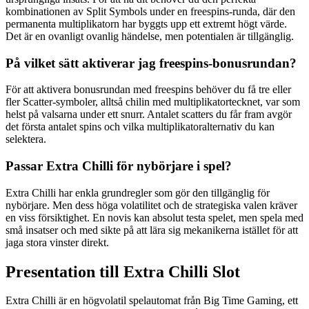
kombinationen av Split Symbols under en freespins-runda, där den
permanenta multiplikatorn har byggts upp ett extremt högt värde.
Det är en ovanligt ovanlig händelse, men potentialen är tillgänglig.
På vilket sätt aktiverar jag freespins-bonusrundan?
För att aktivera bonusrundan med freespins behöver du få tre eller
fler Scatter-symboler, alltså chilin med multiplikatortecknet, var som
helst på valsarna under ett snurr. Antalet scatters du får fram avgör
det första antalet spins och vilka multiplikatoralternativ du kan
selektera.
Passar Extra Chilli för nybörjare i spel?
Extra Chilli har enkla grundregler som gör den tillgänglig för
nybörjare. Men dess höga volatilitet och de strategiska valen kräver
en viss försiktighet. En novis kan absolut testa spelet, men spela med
små insatser och med sikte på att lära sig mekanikerna istället för att
jaga stora vinster direkt.
Presentation till Extra Chilli Slot
Extra Chilli är en högvolatil spelautomat från Big Time Gaming, ett