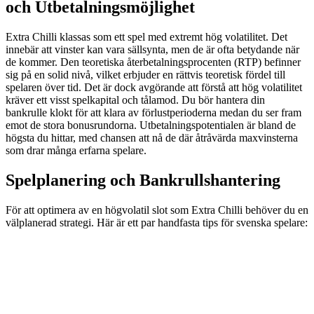
och Utbetalningsmöjlighet
Extra Chilli klassas som ett spel med extremt hög volatilitet. Det
innebär att vinster kan vara sällsynta, men de är ofta betydande när
de kommer. Den teoretiska återbetalningsprocenten (RTP) befinner
sig på en solid nivå, vilket erbjuder en rättvis teoretisk fördel till
spelaren över tid. Det är dock avgörande att förstå att hög volatilitet
kräver ett visst spelkapital och tålamod. Du bör hantera din
bankrulle klokt för att klara av förlustperioderna medan du ser fram
emot de stora bonusrundorna. Utbetalningspotentialen är bland de
högsta du hittar, med chansen att nå de där åtråvärda maxvinsterna
som drar många erfarna spelare.
Spelplanering och Bankrullshantering
För att optimera av en högvolatil slot som Extra Chilli behöver du en
välplanerad strategi. Här är ett par handfasta tips för svenska spelare: