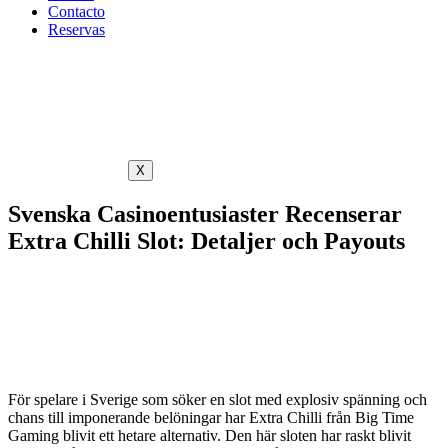
Contacto
Reservas
X
Svenska Casinoentusiaster Recenserar
Extra Chilli Slot: Detaljer och Payouts
För spelare i Sverige som söker en slot med explosiv spänning och
chans till imponerande belöningar har Extra Chilli från Big Time
Gaming blivit ett hetare alternativ. Den här sloten har raskt blivit