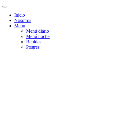
Inicio
Nosotros
Menú
Menú diario
Menú noche
Bebidas
Postres