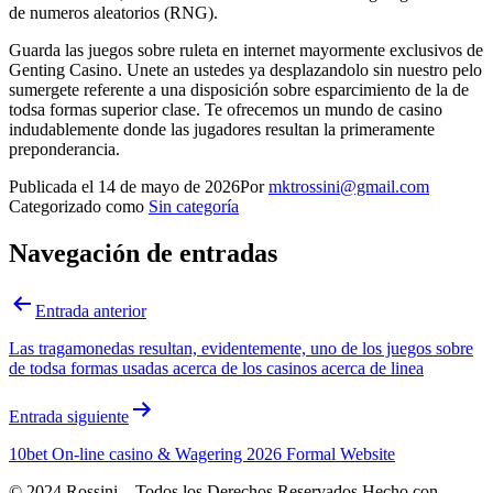
de numeros aleatorios (RNG).
Guarda las juegos sobre ruleta en internet mayormente exclusivos de
Genting Casino. Unete an ustedes ya desplazandolo sin nuestro pelo
sumergete referente a una disposición sobre esparcimiento de la de
todsa formas superior clase. Te ofrecemos un mundo de casino
indudablemente donde las jugadores resultan la primeramente
preponderancia.
Publicada el
14 de mayo de 2026
Por
mktrossini@gmail.com
Categorizado como
Sin categoría
Navegación de entradas
Entrada anterior
Las tragamonedas resultan, evidentemente, uno de los juegos sobre
de todsa formas usadas acerca de los casinos acerca de linea
Entrada siguiente
10bet On-line casino & Wagering 2026 Formal Website
© 2024 Rossini – Todos los Derechos Reservados Hecho con