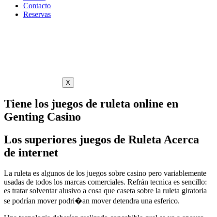
Contacto
Reservas
X
Tiene los juegos de ruleta online en
Genting Casino
Los superiores juegos de Ruleta Acerca
de internet
La ruleta es algunos de los juegos sobre casino pero variablemente
usadas de todos los marcas comerciales. Refrán tecnica es sencillo:
es tratar solventar alusivo a cosa que caseta sobre la ruleta giratoria
se podrí­an mover podri�an mover detendra una esferico.