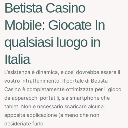
Betista Casino
Mobile: Giocate In
qualsiasi luogo in
Italia
L’esistenza è dinamica, e così dovrebbe essere il
vostro intrattenimento. Il portale di Betista
Casino è completamente ottimizzata per il gioco
da apparecchi portatili, sia smartphone che
tablet. Non è necessario scaricare alcuna
apposita applicazione (a meno che non
desideriate farlo