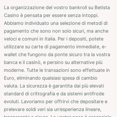
La organizzazione del vostro bankroll su Betista
Casino è pensata per essere senza intoppi.
Abbiamo individuato una selezione di metodi di
pagamento che sono non solo sicuri, ma anche
veloci e comuni in Italia. Per i depositi, potete
utilizzare su carte di pagamento immediate, e-
wallet che fungono da ponte sicuro tra la vostra
banca e il casinò, e persino su alternative più
moderne. Tutte le transazioni sono effettuate in
Euro, eliminando qualsiasi spesa di cambio
valuta. La sicurezza è garantita dai più elevati
standard di crittografia e da sistemi antifrode
evoluti. Lavoriamo per offrirvi che depositare e
prelevare soldi veri sia un’esperienza lineare,