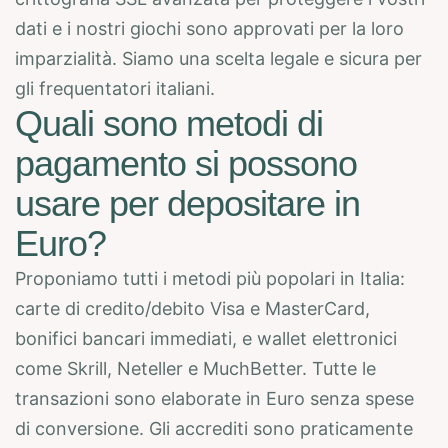
dati e i nostri giochi sono approvati per la loro
imparzialità. Siamo una scelta legale e sicura per
gli frequentatori italiani.
Quali sono metodi di
pagamento si possono
usare per depositare in
Euro?
Proponiamo tutti i metodi più popolari in Italia:
carte di credito/debito Visa e MasterCard,
bonifici bancari immediati, e wallet elettronici
come Skrill, Neteller e MuchBetter. Tutte le
transazioni sono elaborate in Euro senza spese
di conversione. Gli accrediti sono praticamente