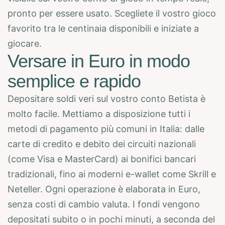
pronto per essere usato. Scegliete il vostro gioco
favorito tra le centinaia disponibili e iniziate a
giocare.
Versare in Euro in modo
semplice e rapido
Depositare soldi veri sul vostro conto Betista è
molto facile. Mettiamo a disposizione tutti i
metodi di pagamento più comuni in Italia: dalle
carte di credito e debito dei circuiti nazionali
(come Visa e MasterCard) ai bonifici bancari
tradizionali, fino ai moderni e-wallet come Skrill e
Neteller. Ogni operazione è elaborata in Euro,
senza costi di cambio valuta. I fondi vengono
depositati subito o in pochi minuti, a seconda del