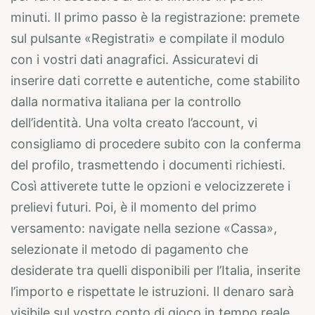
minuti. Il primo passo è la registrazione: premete
sul pulsante «Registrati» e compilate il modulo
con i vostri dati anagrafici. Assicuratevi di
inserire dati corrette e autentiche, come stabilito
dalla normativa italiana per la controllo
dell’identità. Una volta creato l’account, vi
consigliamo di procedere subito con la conferma
del profilo, trasmettendo i documenti richiesti.
Così attiverete tutte le opzioni e velocizzerete i
prelievi futuri. Poi, è il momento del primo
versamento: navigate nella sezione «Cassa»,
selezionate il metodo di pagamento che
desiderate tra quelli disponibili per l’Italia, inserite
l’importo e rispettate le istruzioni. Il denaro sarà
visibile sul vostro conto di gioco in tempo reale,