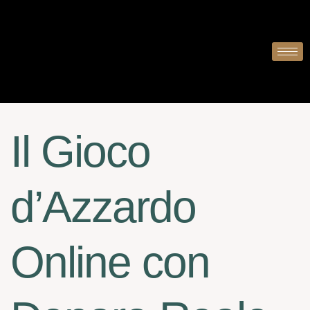
Il Gioco
d’Azzardo
Online con