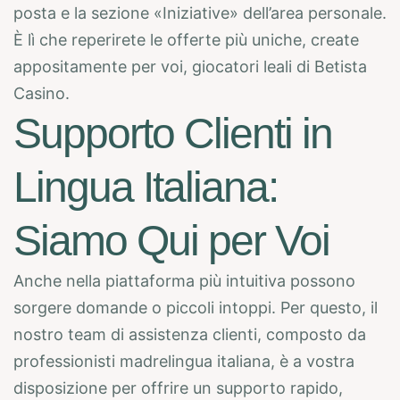
posta e la sezione «Iniziative» dell’area personale.
È lì che reperirete le offerte più uniche, create
appositamente per voi, giocatori leali di Betista
Casino.
Supporto Clienti in
Lingua Italiana:
Siamo Qui per Voi
Anche nella piattaforma più intuitiva possono
sorgere domande o piccoli intoppi. Per questo, il
nostro team di assistenza clienti, composto da
professionisti madrelingua italiana, è a vostra
disposizione per offrire un supporto rapido,