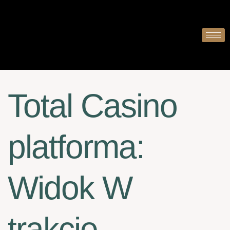
Total Casino
platforma:
Widok W
trakcie