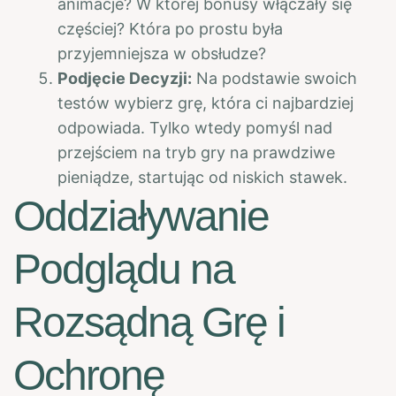
animacje? W której bonusy włączały się
częściej? Która po prostu była
przyjemniejsza w obsłudze?
Podjęcie Decyzji:
Na podstawie swoich
testów wybierz grę, która ci najbardziej
odpowiada. Tylko wtedy pomyśl nad
przejściem na tryb gry na prawdziwe
pieniądze, startując od niskich stawek.
Oddziaływanie
Podglądu na
Rozsądną Grę i
Ochronę