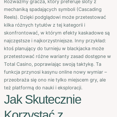
Rozważmy gracza, który preferuje sloty z
mechaniką spadających symboli (Cascading
Reels). Dzięki podglądowi może przetestować
kilka różnych tytułów z tej kategorii i
skonfrontować, w którym efekty kaskadowe są
najczęstsze i najkorzystniejsze. Inny przykład:
ktoś planujący do turnieju w blackjacka może
przetestować różne warianty zasad dostępne w
Total Casino, poprawiając swoją taktykę. Ta
funkcja przynosi kasynu online nowy wymiar –
przeobraża się ono nie tylko miejscem gry, ale
też platformą do nauki i eksploracji.
Jak Skutecznie
Korzystać z