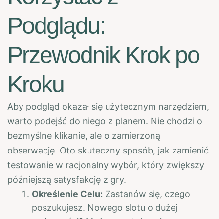
Podglądu:
Przewodnik Krok po
Kroku
Aby podgląd okazał się użytecznym narzędziem,
warto podejść do niego z planem. Nie chodzi o
bezmyślne klikanie, ale o zamierzoną
obserwację. Oto skuteczny sposób, jak zamienić
testowanie w racjonalny wybór, który zwiększy
późniejszą satysfakcję z gry.
Określenie Celu:
Zastanów się, czego
poszukujesz. Nowego slotu o dużej