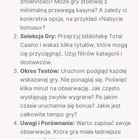
zmienności? Może gry stołowej z
minimalną przewagą kasyna? A zależy ci
konkretna opcja, na przykład «Nabycie
bonusu»?
Selekcja Gry:
Przejrzyj bibliotekę Total
Casino i wskaż kilka tytułów, które mogą
cię przyciągnąć. Użyj filtrów kategorii i
dostawców.
Okres Testów:
Uruchom podgląd każdej
wskazanej gry. Nie ponaglaj się. Poświęć
kilka minut na obserwację. Jak często
występują zwykłe wygrane? Po jakim
czasie uruchamia się bonus? Jakie jest
całkowite tempo gry?
Uwagi i Porównanie:
Warto zapisać swoje
obserwacje. Która gra miała ładniejsze