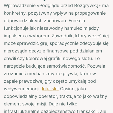
Wprowadzenie «Podglądu przed Rozgrywką» ma
konkretny, pozytywny wpływ na propagowanie
odpowiedzialnych zachowań. Funkcja
funkcjonuje jak niezawodny hamulec między
impulsem a wyborem. Zawodnik, który wcześniej
może sprawdzić grę, sporadycznie zdecyduje się
nierozsądn decyzję finansową pod działaniem
chwili czy kolorowej grafiki nowego slotu. To
narzędzie budujące samoświadomość. Pozwala
zrozumieć mechanizmy rozgrywki, które w
zapale prawdziwej gry często umykają pod
wpływem emocji.
Casino, jako
total slot
odpowiedzialny operator, traktuje to jako ważny
element swojej misji. Daje nie tylko
infrastrukturalne bezpieczeństwo transakcji, ale