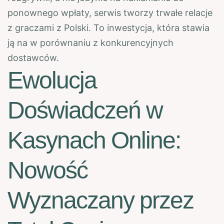
ponownego wpłaty, serwis tworzy trwałe relacje
z graczami z Polski. To inwestycja, która stawia
ją na w porównaniu z konkurencyjnych
dostawców.
Ewolucja
Doświadczeń w
Kasynach Online:
Nowość
Wyznaczany przez