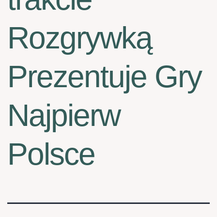
Rozgrywką
Prezentuje Gry
Najpierw
Polsce