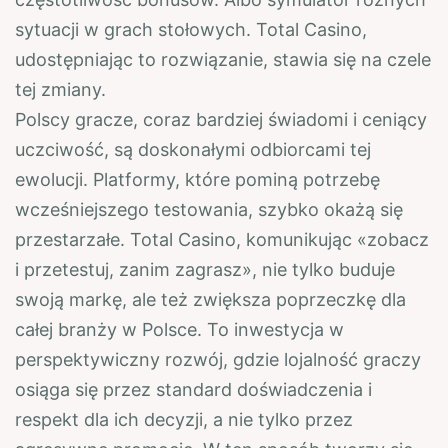
sytuacji w grach stołowych. Total Casino,
udostępniając to rozwiązanie, stawia się na czele
tej zmiany.
Polscy gracze, coraz bardziej świadomi i ceniący
uczciwość, są doskonałymi odbiorcami tej
ewolucji. Platformy, które pominą potrzebę
wcześniejszego testowania, szybko okażą się
przestarzałe. Total Casino, komunikując «zobacz
i przetestuj, zanim zagrasz», nie tylko buduje
swoją markę, ale też zwiększa poprzeczkę dla
całej branży w Polsce. To inwestycja w
perspektywiczny rozwój, gdzie lojalność graczy
osiąga się przez standard doświadczenia i
respekt dla ich decyzji, a nie tylko przez