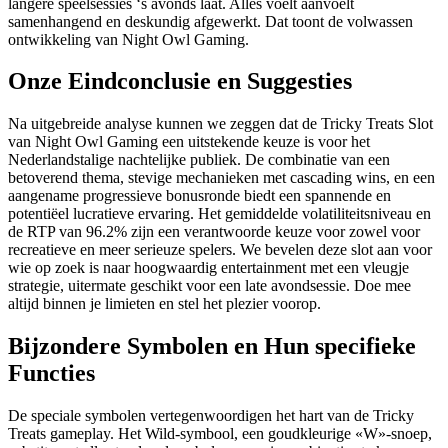
langere speelsessies ‘s avonds laat. Alles voelt aanvoelt
samenhangend en deskundig afgewerkt. Dat toont de volwassen
ontwikkeling van Night Owl Gaming.
Onze Eindconclusie en Suggesties
Na uitgebreide analyse kunnen we zeggen dat de Tricky Treats Slot
van Night Owl Gaming een uitstekende keuze is voor het
Nederlandstalige nachtelijke publiek. De combinatie van een
betoverend thema, stevige mechanieken met cascading wins, en een
aangename progressieve bonusronde biedt een spannende en
potentiëel lucratieve ervaring. Het gemiddelde volatiliteitsniveau en
de RTP van 96.2% zijn een verantwoorde keuze voor zowel voor
recreatieve en meer serieuze spelers. We bevelen deze slot aan voor
wie op zoek is naar hoogwaardig entertainment met een vleugje
strategie, uitermate geschikt voor een late avondsessie. Doe mee
altijd binnen je limieten en stel het plezier voorop.
Bijzondere Symbolen en Hun specifieke
Functies
De speciale symbolen vertegenwoordigen het hart van de Tricky
Treats gameplay. Het Wild-symbool, een goudkleurige «W»-snoep,