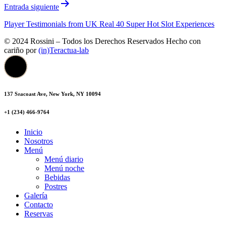
Entrada siguiente
Player Testimonials from UK Real 40 Super Hot Slot Experiences
© 2024 Rossini – Todos los Derechos Reservados Hecho con
cariño por
(in)Teractua-lab
137 Seacoast Ave, New York, NY 10094
+1 (234) 466-9764
Inicio
Nosotros
Menú
Menú diario
Menú noche
Bebidas
Postres
Galería
Contacto
Reservas