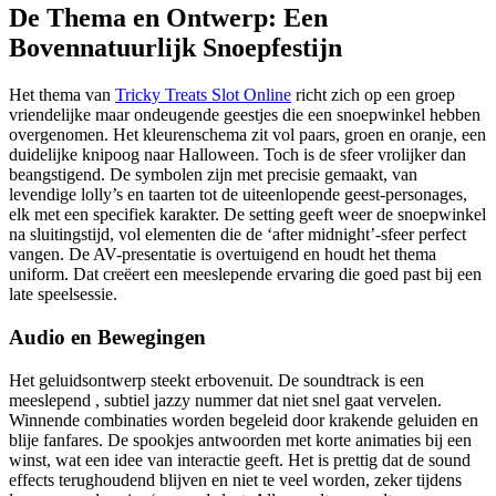
De Thema en Ontwerp: Een
Bovennatuurlijk Snoepfestijn
Het thema van
Tricky Treats Slot Online
richt zich op een groep
vriendelijke maar ondeugende geestjes die een snoepwinkel hebben
overgenomen. Het kleurenschema zit vol paars, groen en oranje, een
duidelijke knipoog naar Halloween. Toch is de sfeer vrolijker dan
beangstigend. De symbolen zijn met precisie gemaakt, van
levendige lolly’s en taarten tot de uiteenlopende geest-personages,
elk met een specifiek karakter. De setting geeft weer de snoepwinkel
na sluitingstijd, vol elementen die de ‘after midnight’-sfeer perfect
vangen. De AV-presentatie is overtuigend en houdt het thema
uniform. Dat creëert een meeslepende ervaring die goed past bij een
late speelsessie.
Audio en Bewegingen
Het geluidsontwerp steekt erbovenuit. De soundtrack is een
meeslepend , subtiel jazzy nummer dat niet snel gaat vervelen.
Winnende combinaties worden begeleid door krakende geluiden en
blije fanfares. De spookjes antwoorden met korte animaties bij een
winst, wat een idee van interactie geeft. Het is prettig dat de sound
effects terughoudend blijven en niet te veel worden, zeker tijdens