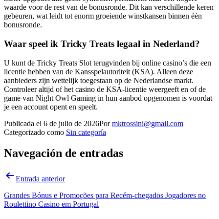
waarde voor de rest van de bonusronde. Dit kan verschillende keren
gebeuren, wat leidt tot enorm groeiende winstkansen binnen één
bonusronde.
Waar speel ik Tricky Treats legaal in Nederland?
U kunt de Tricky Treats Slot terugvinden bij online casino’s die een
licentie hebben van de Kansspelautoriteit (KSA). Alleen deze
aanbieders zijn wettelijk toegestaan op de Nederlandse markt.
Controleer altijd of het casino de KSA-licentie weergeeft en of de
game van Night Owl Gaming in hun aanbod opgenomen is voordat
je een account opent en speelt.
Publicada el
6 de julio de 2026
Por
mktrossini@gmail.com
Categorizado como
Sin categoría
Navegación de entradas
Entrada anterior
Grandes Bónus e Promoções para Recém-chegados Jogadores no
Roulettino Casino em Portugal