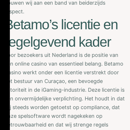
bouwen wij aan een band van beiderzijds
respect.
Betamo’s licentie en
regelgevend kader
Voor bezoekers uit Nederland is de positie van
een online casino van essentieel belang. Betamo
Casino werkt onder een licentie verstrekt door
het bestuur van Curaçao, een bevoegde
autoriteit in de iGaming-industrie. Deze licentie is
een onvermijdelijke verplichting. Het houdt in dat
wij steeds worden getoetst op compliance, dat
onze spelsoftware wordt nagekeken op
betrouwbaarheid en dat wij strenge regels