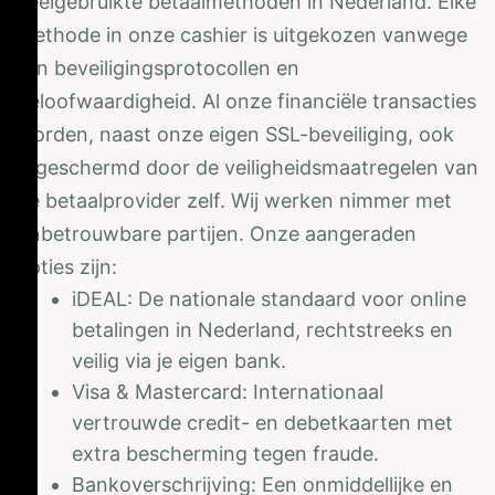
veelgebruikte betaalmethoden in Nederland. Elke
methode in onze cashier is uitgekozen vanwege
zijn beveiligingsprotocollen en
geloofwaardigheid. Al onze financiële transacties
worden, naast onze eigen SSL-beveiliging, ook
afgeschermd door de veiligheidsmaatregelen van
de betaalprovider zelf. Wij werken nimmer met
onbetrouwbare partijen. Onze aangeraden
opties zijn:
iDEAL: De nationale standaard voor online
betalingen in Nederland, rechtstreeks en
veilig via je eigen bank.
Visa & Mastercard: Internationaal
vertrouwde credit- en debetkaarten met
extra bescherming tegen fraude.
Bankoverschrijving: Een onmiddellijke en