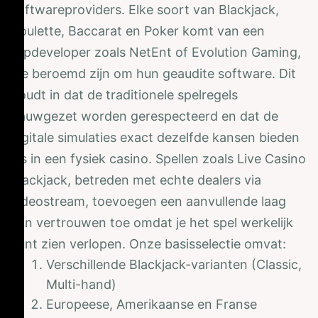
softwareproviders. Elke soort van Blackjack,
Roulette, Baccarat en Poker komt van een
topdeveloper zoals NetEnt of Evolution Gaming,
die beroemd zijn om hun geaudite software. Dit
houdt in dat de traditionele spelregels
nauwgezet worden gerespecteerd en dat de
digitale simulaties exact dezelfde kansen bieden
als in een fysiek casino. Spellen zoals Live Casino
Blackjack, betreden met echte dealers via
videostream, toevoegen een aanvullende laag
van vertrouwen toe omdat je het spel werkelijk
kunt zien verlopen. Onze basisselectie omvat:
Verschillende Blackjack-varianten (Classic,
Multi-hand)
Europeese, Amerikaanse en Franse