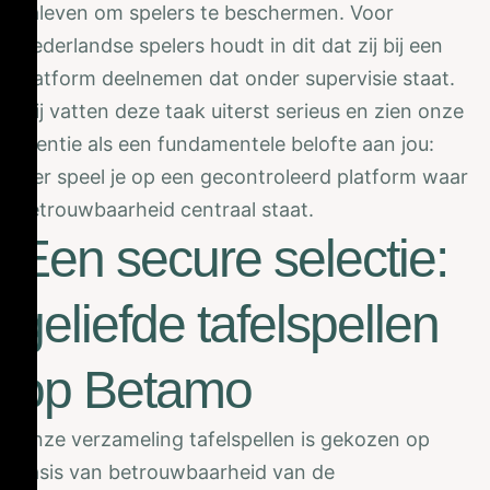
naleven om spelers te beschermen. Voor
Nederlandse spelers houdt in dit dat zij bij een
platform deelnemen dat onder supervisie staat.
Wij vatten deze taak uiterst serieus en zien onze
licentie als een fundamentele belofte aan jou:
hier speel je op een gecontroleerd platform waar
betrouwbaarheid centraal staat.
Een secure selectie:
geliefde tafelspellen
op Betamo
Onze verzameling tafelspellen is gekozen op
basis van betrouwbaarheid van de