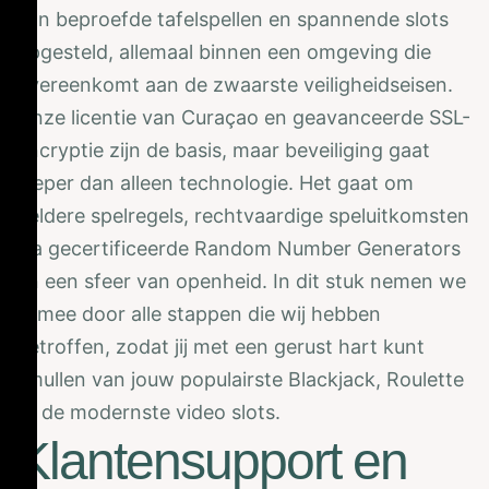
aan beproefde tafelspellen en spannende slots
opgesteld, allemaal binnen een omgeving die
overeenkomt aan de zwaarste veiligheidseisen.
Onze licentie van Curaçao en geavanceerde SSL-
encryptie zijn de basis, maar beveiliging gaat
dieper dan alleen technologie. Het gaat om
heldere spelregels, rechtvaardige speluitkomsten
via gecertificeerde Random Number Generators
en een sfeer van openheid. In dit stuk nemen we
je mee door alle stappen die wij hebben
getroffen, zodat jij met een gerust hart kunt
smullen van jouw populairste Blackjack, Roulette
of de modernste video slots.
Klantensupport en