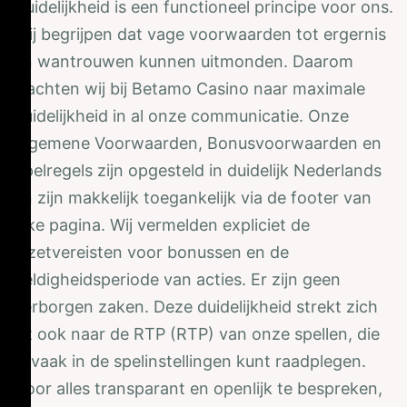
Duidelijkheid is een functioneel principe voor ons.
Wij begrijpen dat vage voorwaarden tot ergernis
en wantrouwen kunnen uitmonden. Daarom
trachten wij bij Betamo Casino naar maximale
duidelijkheid in al onze communicatie. Onze
Algemene Voorwaarden, Bonusvoorwaarden en
Spelregels zijn opgesteld in duidelijk Nederlands
en zijn makkelijk toegankelijk via de footer van
elke pagina. Wij vermelden expliciet de
inzetvereisten voor bonussen en de
geldigheidsperiode van acties. Er zijn geen
verborgen zaken. Deze duidelijkheid strekt zich
uit ook naar de RTP (RTP) van onze spellen, die
je vaak in de spelinstellingen kunt raadplegen.
Door alles transparant en openlijk te bespreken,