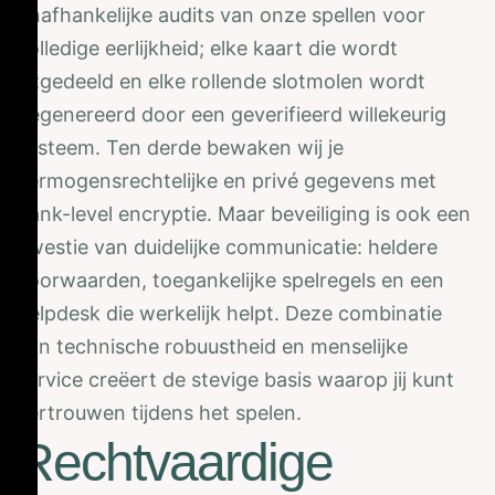
onafhankelijke audits van onze spellen voor
volledige eerlijkheid; elke kaart die wordt
uitgedeeld en elke rollende slotmolen wordt
gegenereerd door een geverifieerd willekeurig
systeem. Ten derde bewaken wij je
vermogensrechtelijke en privé gegevens met
bank-level encryptie. Maar beveiliging is ook een
kwestie van duidelijke communicatie: heldere
voorwaarden, toegankelijke spelregels en een
helpdesk die werkelijk helpt. Deze combinatie
van technische robuustheid en menselijke
service creëert de stevige basis waarop jij kunt
vertrouwen tijdens het spelen.
Rechtvaardige