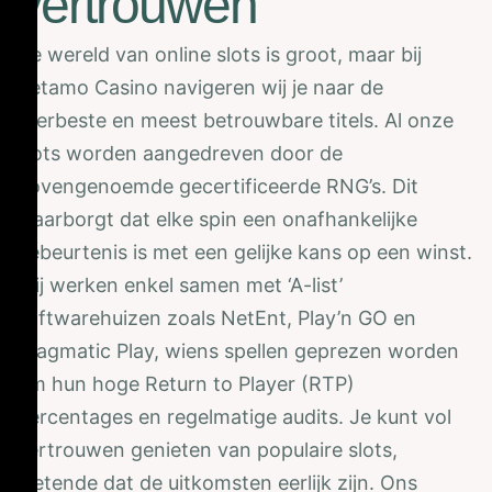
vertrouwen
De wereld van online slots is groot, maar bij
Betamo Casino navigeren wij je naar de
allerbeste en meest betrouwbare titels. Al onze
slots worden aangedreven door de
bovengenoemde gecertificeerde RNG’s. Dit
waarborgt dat elke spin een onafhankelijke
gebeurtenis is met een gelijke kans op een winst.
Wij werken enkel samen met ‘A-list’
softwarehuizen zoals NetEnt, Play’n GO en
Pragmatic Play, wiens spellen geprezen worden
om hun hoge Return to Player (RTP)
percentages en regelmatige audits. Je kunt vol
vertrouwen genieten van populaire slots,
wetende dat de uitkomsten eerlijk zijn. Ons