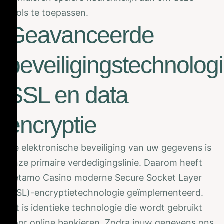
tools te toepassen.
Geavanceerde
beveiligingstechnologi
SSL en data
encryptie
De elektronische beveiliging van uw gegevens is
onze primaire verdedigingslinie. Daarom heeft
Betamo Casino moderne Secure Socket Layer
(SSL)-encryptietechnologie geïmplementeerd.
Dit is identieke technologie die wordt gebruikt
door online bankieren. Zodra jouw gegevens ons