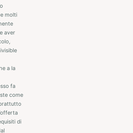
uo
re molti
amente
e aver
colo,
ivisible
ne a la
esso fa
poste come
rattutto
offerta
uisiti di
al