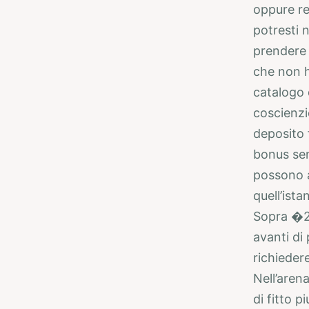
oppure re
potresti 
prendere 
che non h
catalogo 
coscienzi
deposito 
bonus sen
possono a
quell’ista
Sopra �20
avanti di
richieder
Nell’arena
di fitto 