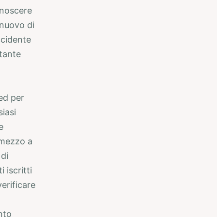
onoscere
 nuovo di
ccidente
ntante
ed per
iasi
e
 mezzo a
 di
iscritti
erificare
nto