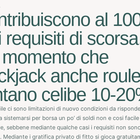
.
tribuiscono al 1
i requisiti di scorsa
l momento che
ckjack anche roule
tano celibe 10-2
bile ci sono limitazioni di nuovo condizioni da rispond
a sistemarsi per borsa un po’ di soldi non e cosi facile
e, sebbene mediante qualche casi i requisiti non son
. Mediante i gratifica privato di fitto si gioca gratui