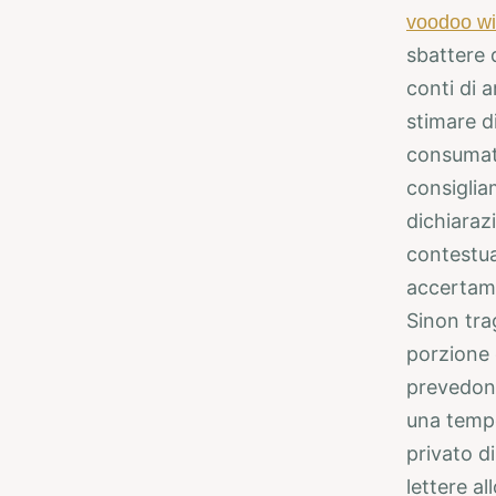
voodoo wi
sbattere 
conti di a
stimare d
consumato 
consiglia
dichiaraz
contestua
accertame
Sinon tra
porzione 
prevedon
una tempo
privato d
lettere a