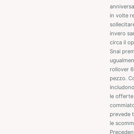
anniversa
in volte 
sollecita
invero sa
circa il o
Snai prem
ugualmen
rollover 
pezzo. Co
includono
le offerte 
commiato 
prevede t
le scomme
Precedent