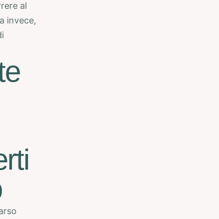
rere al
a invece,
i
te
rti
o
arso