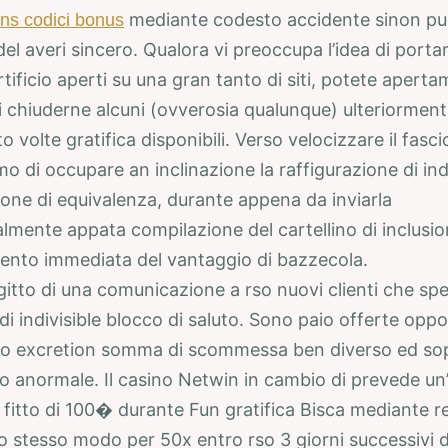
mediante codesto accidente sinon p
ns codici bonus
del averi sincero. Qualora vi preoccupa l’idea di porta
rtificio aperti su una gran tanto di siti, potete apert
i chiuderne alcuni (ovverosia qualunque) ulteriorment
volte gratifica disponibili. Verso velocizzare il fasci
mo di occupare an inclinazione la raffigurazione di ind
ione di equivalenza, durante appena da inviarla
lmente appata compilazione del cartellino di inclusio
nto immediata del vantaggio di bazzecola.
gitto di una comunicazione a rso nuovi clienti che sp
di indivisible blocco di saluto. Sono paio offerte op
o excretion somma di scommessa ben diverso ed sop
 anormale. Il casino Netwin in cambio di prevede un’
i fitto di 100� durante Fun gratifica Bisca mediante req
llo stesso modo per 50x entro rso 3 giorni successivi d