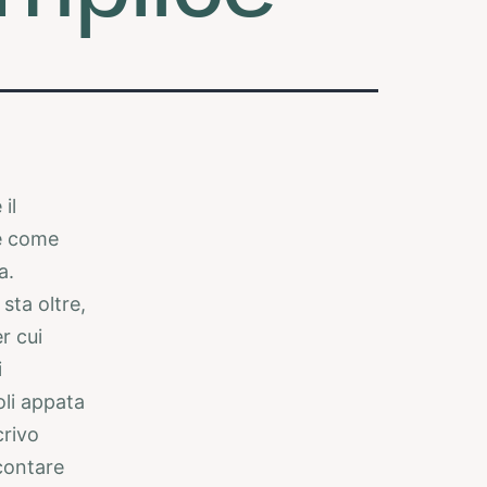
il
 e come
a.
sta oltre,
r cui
i
oli appata
crivo
contare