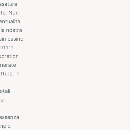
essatura
ute. Non
entualita
 la nostra
ain casino
ontare
xcretion
enerate
tura, in
otali
do
.
n assenza
empio