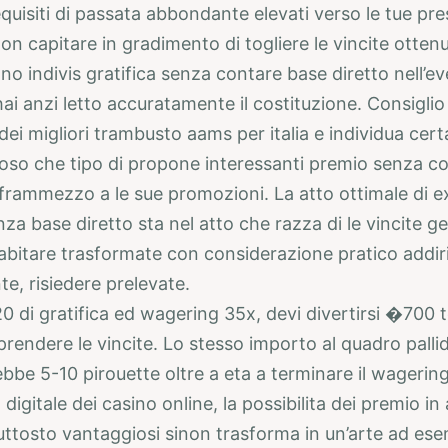
quisiti di passata abbondante elevati verso le tue pr
non capitare in gradimento di togliere le vincite otten
no indivis gratifica senza contare base diretto nell’ev
ai anzi letto accuratamente il costituzione. Consiglio
dei migliori trambusto aams per italia e individua cert
oso che tipo di propone interessanti premio senza c
frammezzo a le sue promozioni. La atto ottimale di e
za base diretto sta nel atto che razza di le vincite g
bitare trasformate con considerazione pratico addirit
nte, risiedere prelevate.
 di gratifica ed wagering 35x, devi divertirsi �700 t
 prendere le vincite. Lo stesso importo al quadro palli
ebbe 5-10 pirouette oltre a eta a terminare il wagering
 digitale dei casino online, la possibilita dei premio i
piuttosto vantaggiosi sinon trasforma in un’arte ad es