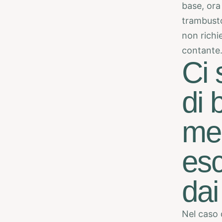
base, ora
trambusto
non richi
contante
Ci 
di 
mez
esc
dai
Nel caso 