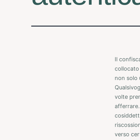
Il confis
collocato
non solo u
Qualsivog
volte pre
afferrare
cosiddett
riscossio
verso cer