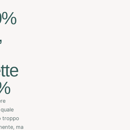
00%
,
tte
0%
ere
 quale
o troppo
tamente, ma