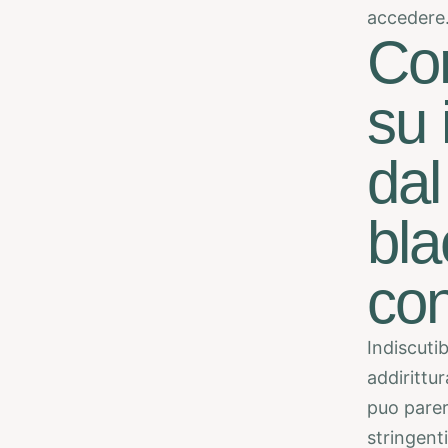
accedere
Con
su 
da
bla
con
Indiscuti
addirittur
puo parer
stringenti