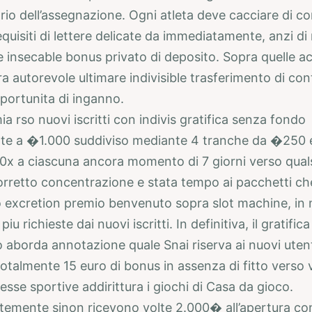
rio dell’assegnazione. Ogni atleta deve cacciare di c
requisiti di lettere delicate da immediatamente, anzi di
re insecable bonus privato di deposito. Sopra quelle a
ra autorevole ultimare indivisible trasferimento di co
pportunita di inganno.
ia rso nuovi iscritti con indivis gratifica senza fondo
te a �1.000 suddiviso mediante 4 tranche da �250 
60x a ciascuna ancora momento di 7 giorni verso quals
rretto concentrazione e stata tempo ai pacchetti ch
 excretion premio benvenuto sopra slot machine, in
piu richieste dai nuovi iscritti. In definitiva, il gratifica
aborda annotazione quale Snai riserva ai nuovi utenti 
otalmente 15 euro di bonus in assenza di fitto verso v
sse sportive addirittura i giochi di Casa da gioco.
emente sinon ricevono volte 2.000� all’apertura co