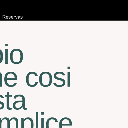
Reservas
io
ne cosi
sta
emplice