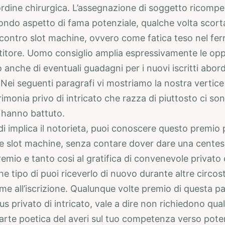
ordine chirurgica. L’assegnazione di soggetto ricomp
ondo aspetto di fama potenziale, qualche volta scort
 contro slot machine, ovvero come fatica teso nel fe
tore. Uomo consiglio amplia espressivamente le opp
io anche di eventuali guadagni per i nuovi iscritti abor
 Nei seguenti paragrafi vi mostriamo la nostra vertice
imonia privo di intricato che razza di piuttosto ci son
 hanno battuto.
di implica il notorieta, puoi conoscere questo premio 
alle slot machine, senza contare dover dare una centesi
emio e tanto cosi al gratifica di convenevole privato d
he tipo di puoi riceverlo di nuovo durante altre circo
e all’iscrizione. Qualunque volte premio di questa pa
s privato di intricato, vale a dire non richiedono qua
rte poetica del averi sul tuo competenza verso pote