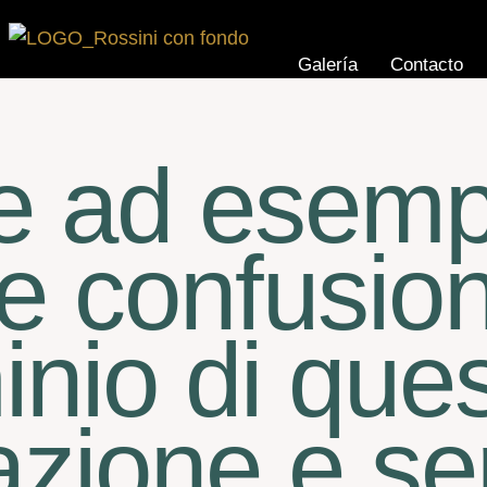
Galería
Contacto
re ad esemp
ble confusio
nio di que
azione e s