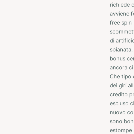
richiede 
avviene f
free spin
scommetti
di artific
spianata.
bonus cer
ancora ci
Che tipo 
dei giri 
credito pr
escluso c
nuovo com
sono bonu
estompe a