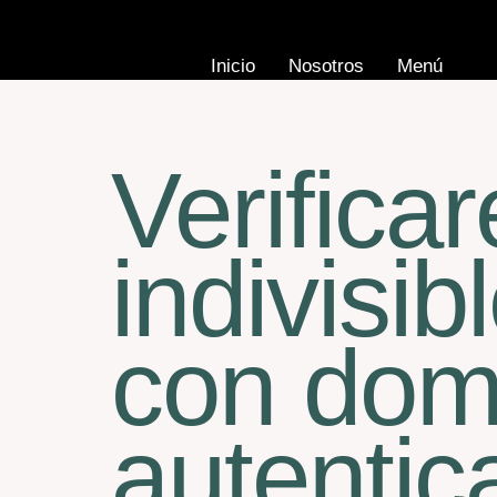
Inicio
Nosotros
Menú
Verifica
indivisi
con domi
autentic