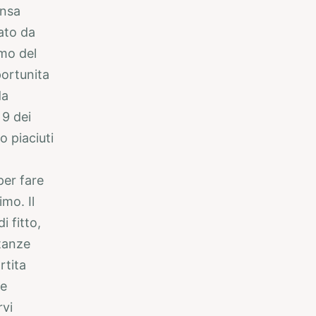
ensa
ato da
rmo del
ortunita
da
 9 dei
o piaciuti
per fare
mo. Il
i fitto,
stanze
rtita
le
rvi