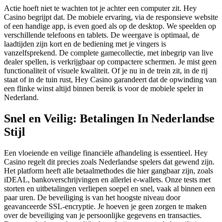
Actie hoeft niet te wachten tot je achter een computer zit. Hey
Casino begrijpt dat. De mobiele ervaring, via de responsieve website
of een handige app, is even goed als op de desktop. We speelden op
verschillende telefoons en tablets. De weergave is optimaal, de
laadtijden zijn kort en de bediening met je vingers is
vanzelfsprekend. De complete gamecollectie, met inbegrip van live
dealer spellen, is verkrijgbaar op compactere schermen. Je mist geen
functionaliteit of visuele kwaliteit. Of je nu in de trein zit, in de rij
staat of in de tuin rust, Hey Casino garandeert dat de opwinding van
een flinke winst altijd binnen bereik is voor de mobiele speler in
Nederland.
Snel en Veilig: Betalingen In Nederlandse
Stijl
Een vloeiende en veilige financiële afhandeling is essentieel. Hey
Casino regelt dit precies zoals Nederlandse spelers dat gewend zijn.
Het platform heeft alle betaalmethodes die hier gangbaar zijn, zoals
iDEAL, bankoverschrijvingen en allerlei e-wallets. Onze tests met
storten en uitbetalingen verliepen soepel en snel, vaak al binnen een
paar uren. De beveiliging is van het hoogste niveau door
geavanceerde SSL-encryptie. Je hoeven je geen zorgen te maken
over de beveiliging van je persoonlijke gegevens en transacties.