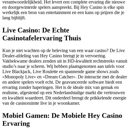
verantwoordelijkheid. Het levert een complete ervaring die nieuwe
en doorgewinterde spelers aanspreekt. Bij Hey Casino is elke spin
werkelijk een bron van entertainment en een kans op prijzen die je
lang bijblijft.
Live Casino: De Echte
Casinotafelervaring Thuis
Kun je niet wachten op de beleving van een waar casino? De Live
Dealer-afdeling van Hey Casino brengt je in vervoering.
Vakbekwame dealers zenden uit in HD-kwaliteit rechtstreeks vanuit
studio’s naar je scherm. Wij hebben plaatsgenomen aan tafels voor
Live Blackjack, Live Roulette en spannende game shows zoals
«Monopoly Live» en «Dream Catcher». De interactie met de dealer
en andere spelers voelt echt. De geavanceerde software biedt een
ervaring zonder haperingen. Het is de ideale mix van gemak en
realisme, afgestemd op een Nederlandstalige markt die vertrouwen
en kwaliteit waardeert. Dit onderdeel brengt de prikkelende energie
van de casinoruimte live in je woonkamer.
Mobiel Gamen: De Mobiele Hey Casino
Ervaring