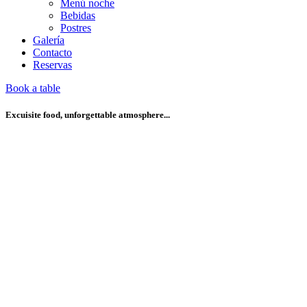
Menú noche
Bebidas
Postres
Galería
Contacto
Reservas
Book a table
Excuisite food, unforgettable atmosphere...