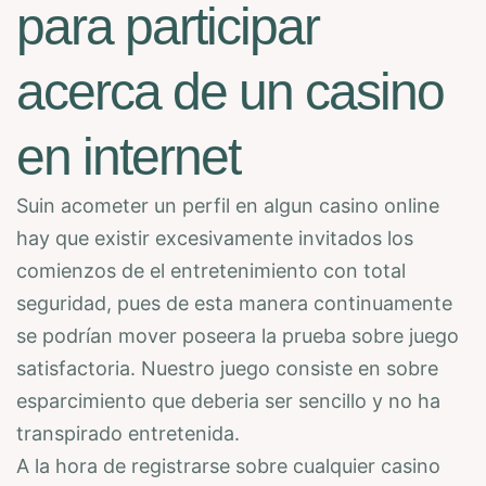
para participar
acerca de un casino
en internet
Suin acometer un perfil en algun casino online
hay que existir excesivamente invitados los
comienzos de el entretenimiento con total
seguridad, pues de esta manera continuamente
se podrí­an mover poseera la prueba sobre juego
satisfactoria. Nuestro juego consiste en sobre
esparcimiento que deberia ser sencillo y no ha
transpirado entretenida.
A la hora de registrarse sobre cualquier casino