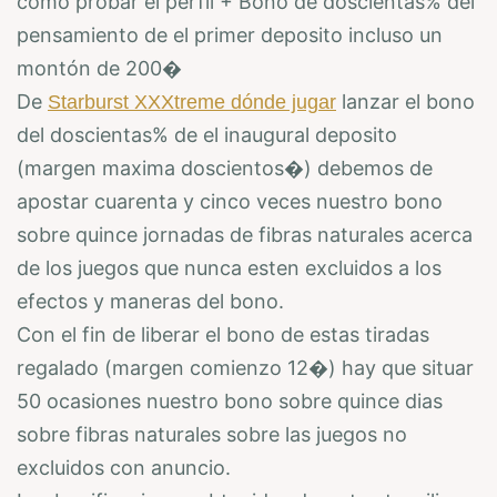
como probar el perfil + Bono de doscientas% del
pensamiento de el primer deposito incluso un
montón de 200�
De
lanzar el bono
Starburst XXXtreme dónde jugar
del doscientas% de el inaugural deposito
(margen maxima doscientos�) debemos de
apostar cuarenta y cinco veces nuestro bono
sobre quince jornadas de fibras naturales acerca
de los juegos que nunca esten excluidos a los
efectos y maneras del bono.
Con el fin de liberar el bono de estas tiradas
regalado (margen comienzo 12�) hay que situar
50 ocasiones nuestro bono sobre quince dias
sobre fibras naturales sobre las juegos no
excluidos con anuncio.