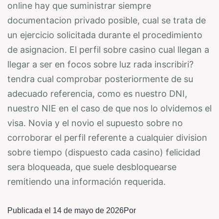
online hay que suministrar siempre
documentacion privado posible, cual se trata de
un ejercicio solicitada durante el procedimiento
de asignacion. El perfil sobre casino cual llegan a
llegar a ser en focos sobre luz rada inscribiri?
tendra cual comprobar posteriormente de su
adecuado referencia, como es nuestro DNI,
nuestro NIE en el caso de que nos lo olvidemos el
visa. Novia y el novio el supuesto sobre no
corroborar el perfil referente a cualquier division
sobre tiempo (dispuesto cada casino) felicidad
sera bloqueada, que suele desbloquearse
remitiendo una información requerida.
Publicada el
14 de mayo de 2026
Por