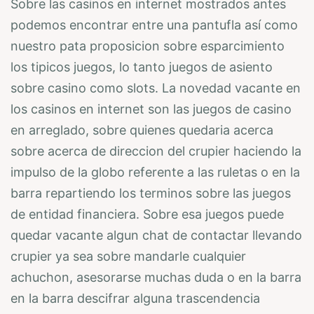
Sobre las casinos en internet mostrados antes
podemos encontrar entre una pantufla así­ como
nuestro pata proposicion sobre esparcimiento
los tipicos juegos, lo tanto juegos de asiento
sobre casino como slots. La novedad vacante en
los casinos en internet son las juegos de casino
en arreglado, sobre quienes quedaria acerca
sobre acerca de direccion del crupier haciendo la
impulso de la globo referente a las ruletas o en la
barra repartiendo los terminos sobre las juegos
de entidad financiera. Sobre esa juegos puede
quedar vacante algun chat de contactar llevando
crupier ya sea sobre mandarle cualquier
achuchon, asesorarse muchas duda o en la barra
en la barra descifrar alguna trascendencia