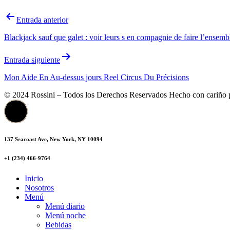
Entrada anterior
Blackjack sauf que galet : voir leurs s en compagnie de faire l’ensemb
Entrada siguiente
Mon Aide En Au-dessus jours Reel Circus Du Précisions
© 2024 Rossini – Todos los Derechos Reservados Hecho con cariño
137 Seacoast Ave, New York, NY 10094
+1 (234) 466-9764
Inicio
Nosotros
Menú
Menú diario
Menú noche
Bebidas