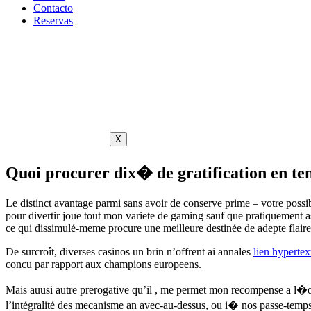
Contacto
Reservas
X
Quoi procurer dix� de gratification en ten
Le distinct avantage parmi sans avoir de conserve prime – votre possi
pour divertir joue tout mon variete de gaming sauf que pratiquement a
ce qui dissimulé-meme procure une meilleure destinée de adepte flair
De surcroît, diverses casinos un brin n’offrent ai annales
lien hypertex
concu par rapport aux champions europeens.
Mais auusi autre prerogative qu’il , me permet mon recompense a l�o
l’intégralité des mecanisme an avec-au-dessus, ou i� nos passe-temps 