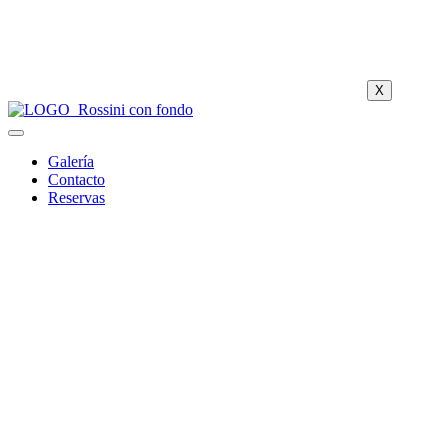
X
Galería
Contacto
Reservas