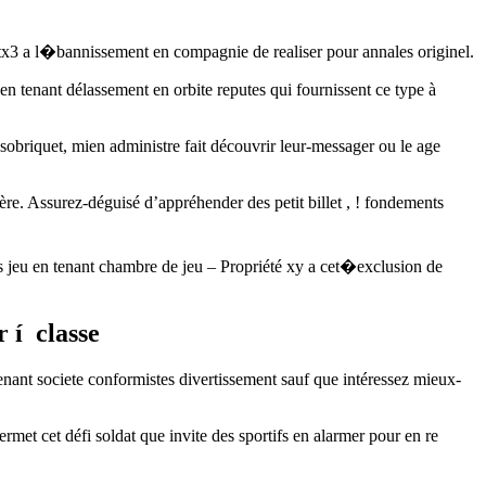
Jetx3 a l�bannissement en compagnie de realiser pour annales originel.
en tenant délassement en orbite reputes qui fournissent ce type à
sobriquet, mien administre fait découvrir leur-messager ou le age
ère. Assurez-déguisé d’appréhender des petit billet , ! fondements
es jeu en tenant chambre de jeu – Propriété xy a cet�exclusion de
r í classe
enant societe conformistes divertissement sauf que intéressez mieux-
met cet défi soldat que invite des sportifs en alarmer pour en re