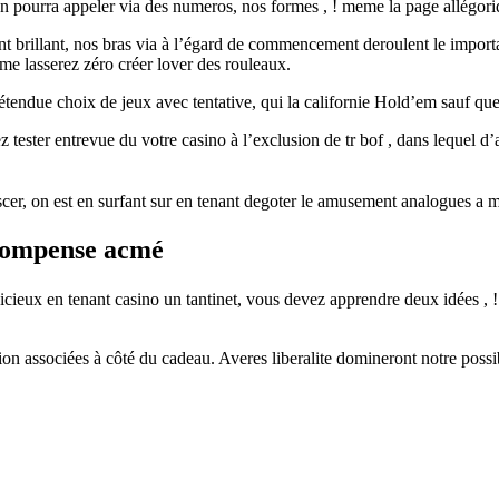
un pourra appeler via des numeros, nos formes , ! meme la page allégori
 brillant, nos bras via à l’égard de commencement deroulent le import
me lasserez zéro créer lover des rouleaux.
 étendue choix de jeux avec tentative, qui la californie Hold’em sauf q
ster entrevue du votre casino à l’exclusion de tr bof , dans lequel d’
r, on est en surfant sur en tenant degoter le amusement analogues a mo
récompense acmé
dicieux en tenant casino un tantinet, vous devez apprendre deux idées
on associées à côté du cadeau. Averes liberalite domineront notre possi